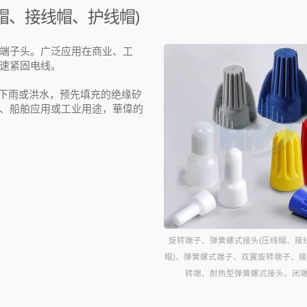
帽、接线帽、护线帽)
端子头。广泛应用在商业、工
速紧固电线。
使下雨或洪水，预先填充的绝缘矽
、船舶应用或工业用途，華偉的
旋转端子、弹簧螺式接头(压线帽、接
帽)、弹簧螺式端子、双翼旋转端子、
转端、耐热型弹簧螺式接头、闭端