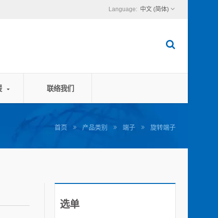
中文 (简体)
援
联络我们
首页
产品类别
端子
旋转端子
选单