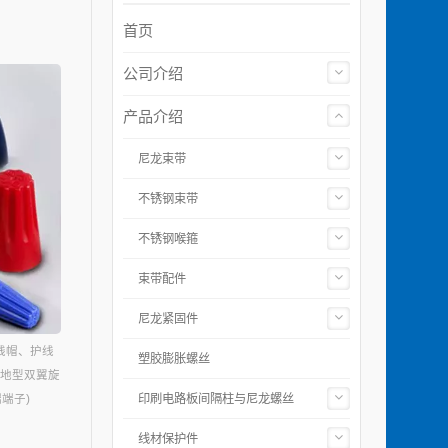
首页
公司介绍
产品介绍
尼龙束带
不锈钢束带
不锈钢喉箍
束带配件
尼龙紧固件
线帽、护线
塑胶膨胀螺丝
接地型双翼旋
印刷电路板间隔柱与尼龙螺丝
端子)
线材保护件