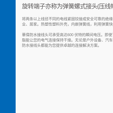
旋转端子亦称为弹簧螺式接头(压线
将两条以上线径不同的电线紧固铰接成安全可靠的绝缘
业、居家。热塑性塑料外壳，内嵌弹簧线，利用弹簧快
華偉防水接线头可承受高达600 伏特的瞬间电压。即
脂能让您的电气连接保持干燥。无论是户外设备、汽车
防水接线头都能为您提供卓越的连接解决方​​案。