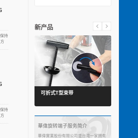
G
新产品
接保持
​​
G
可折式T型束带
TEF
接保持
​​
華偉旋转端子服务简介
華偉實業股份有限公司是台湾一家拥有