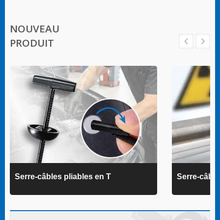
NOUVEAU
PRODUIT
Serre-câbles pliables en T
Serre-câbl