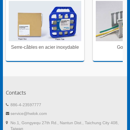
Serre-câbles en acier inoxydable
Goulot
Contacts
886-4-23597777
service@hwlok.com
No.1, Gongyequ 27th Rd., Nantun Dist., Taichung City 408,
Taiwan