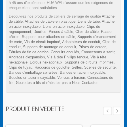
à 45 ans d'expérience, HUA WEI s'assure que les exigences de
chaque client sont satisfaites.
Découvrez nos produits de colliers de serrage de qualité
Attache
de câble
,
Attaches de câble en plastique
,
Liens de tube
,
Attache
en acier inoxydable
,
Liens en acier inoxydable
,
Clips de
regroupement
,
Douilles
,
Pinces à câble
,
Clips de câble
,
Passe-
câbles
,
Supports pour attaches de câble
,
Supports d'espacement
de carte
,
Vis de circuit imprimé
,
Adaptateurs de conduit
,
Clips de
conduit
,
Supports de montage de conduit
,
Prises de cordon
,
Férules de fin de cordon
,
Conduits ondulés
,
Connecteurs à sertir
,
Ancrages d'expansion
,
Vis à tête Phillips fendue
,
Vis à tête
hexagonale
,
Écrous hexagonaux
,
Supports de circuits imprimés
,
Clips de tuyau
,
Raccords de goulotte
,
Selles
,
Scellés de sécurité
,
Bandes d'emballage spiralées
,
Bandes en acier inoxydable
,
Boucles en acier inoxydable
,
Verrous à torsion
,
Connecteurs de
fils
,
Goulottes à fils
et n'hésitez pas à
Nous Contacter
.
PRODUIT EN VEDETTE