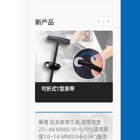
新产品
可折式T型束带
TEF
華偉 尼龙束带工具,适用带宽
2.5~4.8 MM(0.10~0.19"),适用厚
度1.0~1.6 MM(0.04~0.06")服务