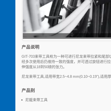
GIT-
产品说明
GIT-703束带工具枪为一种可进行尼龙束带拉紧和
经多次使用后仍维持一致的强度，并可透过旋钮进行拉
伸强度从18到50磅的张力。
尼龙束带工具,适用带宽2.5~4.8 mm(0.10~0.19"),适用厚度1.
产品别
尼龍束帶工具