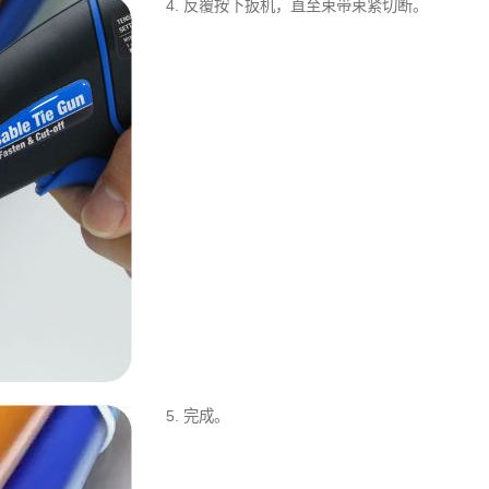
4. 反覆按下扳机，直至束带束紧切断。
5. 完成。