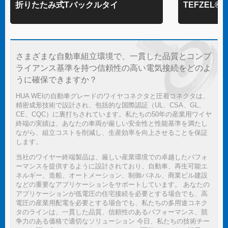
折りたたみ式Tバックルタイ
TEFZEL
さまざまな自動車組立環境で、一貫した品質とコンプ
ライアンス基準を持つ信頼性の高い電気接続をどのよ
うに確保できますか？
HUA WEIの自動車グレードのワイヤコネクタと圧着コネクタは、
精密成形技術で設計され、包括的な国際認証（UL、CSA、GL、
CE、CQC）に裏打ちされています。私たちの50年の産業用ワイヤ
終端の実績は、あなたの車両が厳しい安全性と性能基準を満たし
ながら、組立コストを削減し、生産効率を向上させることを保証
します。
当社のワイヤー終端製品は、厳しい産業環境での卓越したパフォ
ーマンスを提供するように設計されており、自動車、再生可能エ
ネルギー、造船、オートメーション、制御パネル、商業ビル建設
などの重要なアプリケーションをサポートしています。 あなたの
アプリケーションが低電圧の住宅接続を必要とする場合でも、高
電圧の産業用配電を必要とする場合でも、私たちの多用途コネク
タのラインは、一貫した品質、信頼性のあるパフォーマンス、競
争力のある価格で適切なソリューション 今日、私たちの技術チー