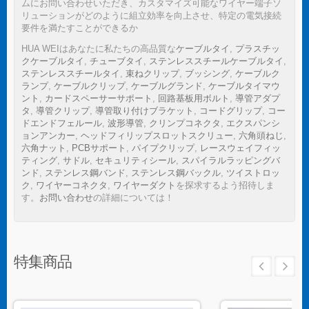
ムにお問い合わせいただき、カスタマイズ可能なワイヤー端子ソ
リューションがどのように組立効率を向上させ、特定の電気接続
要件を満たすことができるか
HUA WEIはあなたに私たちの高品質な
ケーブルタイ
,
プラスチッ
クケーブルタイ
,
チューブタイ
,
ステンレススチールケーブルタイ
,
ステンレススチールタイ
,
束ねクリップ
,
ブッシング
,
ケーブルク
ランプ
,
ケーブルクリップ
,
ケーブルグランド
,
ケーブルタイマウ
ント
,
カードスペーサーサポート
,
回路基板用ボルト
,
導管アダプ
タ
,
導管クリップ
,
導管取り付けブラケット
,
コードグリップ
,
コー
ドエンドフェルール
,
波形導管
,
クリンプコネクタ
,
エクスパンシ
ョンアンカー
,
ヘッドフィリップスロットスクリュー
,
六角頭ねじ
,
六角ナット
,
PCBサポート
,
パイプクリップ
,
レースウェイフィッ
ティング
,
サドル
,
セキュリティシール
,
スパイラルラッピングバ
ンド
,
ステンレス鋼バンド
,
ステンレス鋼バックル
,
ツイストロッ
ク
,
ワイヤーコネクタ
,
ワイヤーダクト
を探求するよう招待しま
す。
お問い合わせ
の詳細については！
特集商品