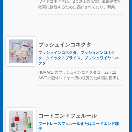
ワイヤコネクタは、2つ以上の低電圧電気導体を
確実に接続するために設計されており、商業、
工業、住宅用途で広く使用されています。ワイ
ヤコネクタの熱可塑性シェルはしっかりとして
おり、ワイヤスプリングが各接続を迅速かつ確
実にします。 防水ワイヤーコネクタは、最大600
ボルトのサージに対応できます。シリコンゲル
は、雨や洪水があっても接続部を乾燥させま
プッシュインコネクタ
す。屋外機器、自動車、海洋用途、または産業
用に関わらず、HW防水ワイヤーコネクタは優れ
プッシュインコネクタ、プッシュオンコネク
タ、クイックスプライス、プッシュワイヤコネ
た接続ソリューションを提供します。
クタ
HUA WEIのプッシュインコネクタは、22 - 12
AWGの固体ワイヤー用の視覚的な終端を提供し
ます。色分けされた精度により、接続の特定が
容易になり、コンパクトなサイズは狭いスペー
スにシームレスにフィットします。照明設置、
プレファブリケート配線システム、分岐回路配
線など、さまざまな用途に最適です。 複雑なね
じれにさよならを告げ、コンパクトで明確なプ
コードエンドフェルール
ッシュインコネクタで迅速かつ信頼性の高い接
続を実現しましょう。あらゆるスプライシング
ブートレースフェルールまたはコードエンド端
子
作業に最適なソリューションであるHUA WEIの