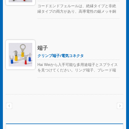
プッシュインコネクタは、電気設備における便
コードエンドフェルールは、絶縁タイプと非絶
利さを再定義します。 HUA WEIシリーズ製品
縁タイプの両方があり、高導電性の錫メッキ銅
は、包括的で優れた品質を備えています: •PIC21
で作られており、トライレーティングケーブル
シリーズは市場で最小かつ最軽量で、狭い接続
や撚り線の端末をきれいに仕上げるために広く
ボックスでの使用に適しています。 •PIC33シリ
使用されています。 絶縁コードエンドフェルー
ーズは人間工学に基づいて設計されており、よ
ルは、フランス語、ドイツ語、DINのカラーコー
り良いストランドワイヤーの性能を発揮しま
ディングシステムで利用可能です。
す。 •PIC35シリーズはダブルスプリングクリッ
プを使用しており、より高い安全性と信頼性を
端子
確保しています。 •PIC86シリーズは大きなワイ
クリンプ端子/電気コネクタ
ヤー直径に適しています。 •PIL62シリーズは、
単芯、撚り線、細撚り線を含む固体および柔軟
Hai Weiから入手可能な多用途端子とスプライス
なワイヤーの両方に対応しています。従来のは
を見つけてください。リング端子、ブレード端
んだ付けや絶縁テープの方法に代わる完全な選
子、スパード端子、ピン端子、単導体ワイヤ用
択肢を提供します。ワイヤーはレバーを持ち上
のスプライスを見つけることができます。ファ
げるだけで簡単に取り外して再利用でき、時間
スナーを外さずに迅速かつ簡単に取り付けるこ
と労力を節約し、コスト効率も良いです。
とができ、過剰な締め付けによるワイヤの損傷
を防ぎ、信頼性の高い電気接続を実現します。