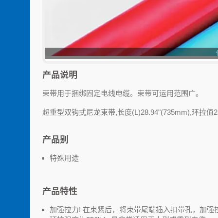
产品说明
束带用于捆绑固定电线电缆。束带可运用范围广。
超重型双钩式尼龙束带,长度(L)28.94"(735mm),环拉值250
产品别
特殊用途
产品特性
加强拉力! 在束紧后，将束带尾端插入扣带孔，加强