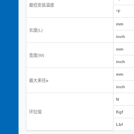
最低安装温度
°F
mm
长度(L)
inch
mm
宽度(W)
inch
mm
最大束径ø
inch
N
环拉值
Kgf
Lbf