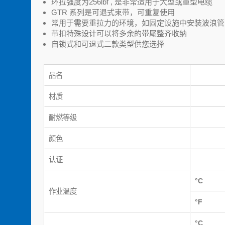
环拉强度为256lbf , 是非常适用于大型或重型电缆
GTR 系列是可退式束带，可重复使用
常用于需要重拉力的环境，如固定设施中安装波浪管
带扣特殊设计可以将多余的带尾整齐收纳
自锁式和可退式二款类型供您选择
品名
材质
耐燃等级
颜色
认证
°C
作业温度
°F
°C