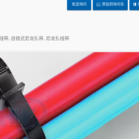
发送询问
添加到询问车
线带, 自锁式尼龙扎带, 尼龙扎线带