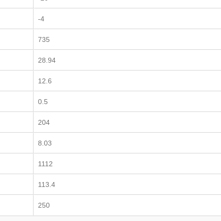
-4
735
28.94
12.6
0.5
204
8.03
1112
113.4
250