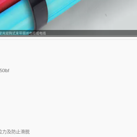
使用双钩式束带捆绑电缆或电线
lbf
拉力及防止滑脱