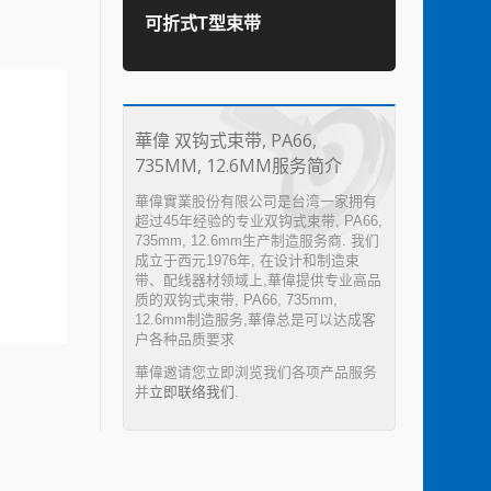
可折式T型束带
TEF
華偉 双钩式束带, PA66,
735MM, 12.6MM服务简介
華偉實業股份有限公司是台湾一家拥有
超过45年经验的专业双钩式束带, PA66,
735mm, 12.6mm生产制造服务商. 我们
成立于西元1976年, 在设计和制造束
带、配线器材领域上,華偉提供专业高品
质的双钩式束带, PA66, 735mm,
12.6mm制造服务,華偉总是可以达成客
户各种品质要求
華偉邀请您立即浏览我们各项产品服务
并
立即联络我们
.