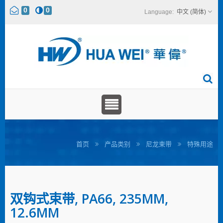
0
0
中文 (简体)
首页
产品类别
尼龙束带
特殊用途
双钩式束带, PA66, 235MM,
12.6MM