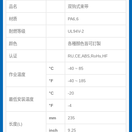
品名
双钩式束带
材质
PA6,6
耐燃等级
UL94V-2
颜色
各種顏色皆可訂製
认证
RU,CE,ABS,RoHs,HF
°C
-40 ~ 85
作业温度
°F
-40 ~ 185
°C
-20
最低安装温度
°F
-4
mm
235
长度(L)
inch
9.25