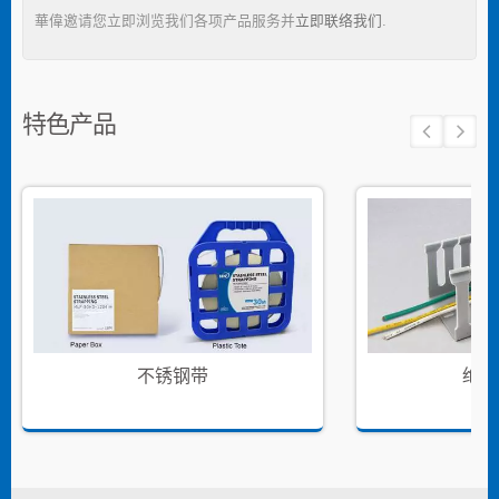
華偉邀请您立即浏览我们各项产品服务并
立即联络我们
.
特色产品
不锈钢带
绝缘