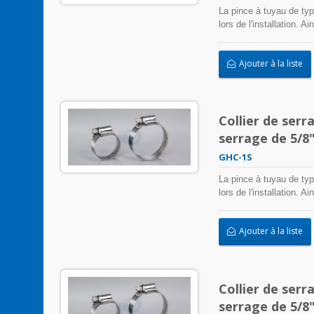
La pince à tuyau de typ
lors de l'installation. 
colliers de serrage en 
entrée/sortie, et plus 
Ajouter à la liste
négativement l'applicati
intempéries, les radiat
acier inoxydable peuvent
Collier de serr
serrage de 5/8
GHC-1S
La pince à tuyau de typ
lors de l'installation. 
colliers de serrage en 
entrée/sortie, et plus 
Ajouter à la liste
négativement l'applicati
intempéries, les radiat
acier inoxydable peuvent
Collier de serr
serrage de 5/8