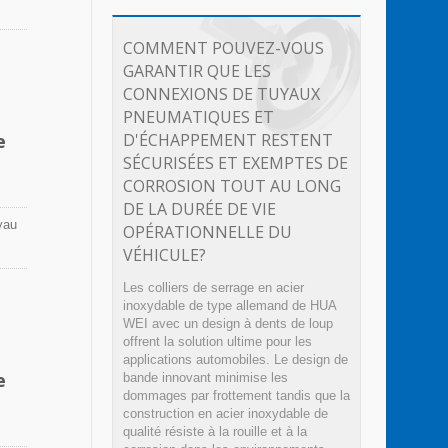
 une
COMMENT POUVEZ-VOUS
GARANTIR QUE LES
 en
CONNEXIONS DE TUYAUX
ures.
PNEUMATIQUES ET
e
D'ÉCHAPPEMENT RESTENT
SÉCURISÉES ET EXEMPTES DE
CORROSION TOUT AU LONG
DE LA DURÉE DE VIE
yau
OPÉRATIONNELLE DU
VÉHICULE?
 une
Les colliers de serrage en acier
inoxydable de type allemand de HUA
 en
WEI avec un design à dents de loup
ures.
offrent la solution ultime pour les
applications automobiles. Le design de
e
bande innovant minimise les
dommages par frottement tandis que la
construction en acier inoxydable de
qualité résiste à la rouille et à la