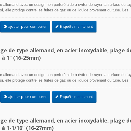
e allemand avec un design non perforé aide à éviter de rayer la surface du tu
Ainsi, elle protège contre les fuites de gaz ou de liquide provenant du tube. Les
acier inoxydable sont conçus pour attacher et sceller un tuyau sur un raccord,
encore lorsque des conditions environnementales difficiles peuvent affecter
ajouter pour comparer
Enquête maintenant
on de serrage. Utilisés là où la corrosion, les vibrations, l'exposition aux
ions et les extrêmes de température sont préoccupants, les colliers de serrage
 être utilisés dans pratiquement toutes les applications intérieures et extérie
age de type allemand, en acier inoxydable, plage d
" à 1" (16-25mm)
e allemand avec un design non perforé aide à éviter de rayer la surface du tu
Ainsi, elle protège contre les fuites de gaz ou de liquide provenant du tube. Les
acier inoxydable sont conçus pour attacher et sceller un tuyau sur un raccord,
encore lorsque des conditions environnementales difficiles peuvent affecter
ajouter pour comparer
Enquête maintenant
on de serrage. Utilisés là où la corrosion, les vibrations, l'exposition aux
ions et les extrêmes de température sont préoccupants, les colliers de serrage
 être utilisés dans pratiquement toutes les applications intérieures et extérie
age de type allemand, en acier inoxydable, plage d
" à 1-1/16" (16-27mm)