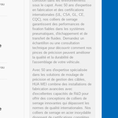
corrosion dans les environnements
yau
sous le capot. Avec 50 ans d'expertise
en fabrication et des certifications
 une
internationales (UL, CSA, GL, CE,
CQC), nos colliers de serrage
garantissent des performances de
fixation fiables dans les systèmes
 en
pneumatiques, d'échappement et de
ures.
transfert de fluides. Demandez un
échantillon ou une consultation
e
technique pour découvrir comment nos
pinces de précision peuvent améliorer
la qualité et la durabilité de
l'assemblage de votre véhicule.
yau
Avec 50 ans d'expertise spécialisée
dans les solutions de moulage de
 une
précision et de gestion des câbles,
HUA WEI combine des installations de
fabrication avancées avec
 en
d'excellentes capacités de R&D pour
ures.
offrir des conceptions de colliers de
serrage innovantes qui dépassent les
e
normes de qualité internationales. Nos
colliers de serrage en acier inoxydable
disposent de certifications complètes,