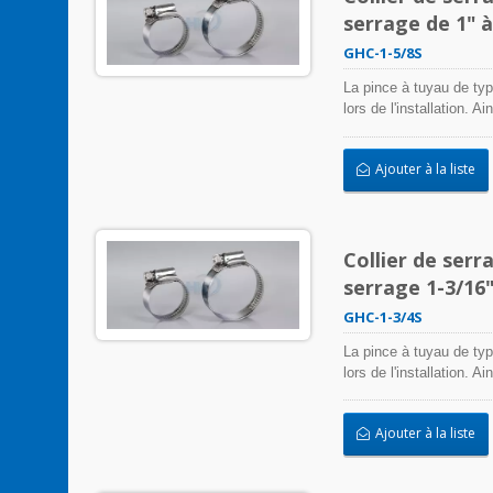
serrage de 1" 
GHC-1-5/8S
La pince à tuyau de typ
lors de l'installation. 
colliers de serrage en 
entrée/sortie, et plus 
Ajouter à la liste
négativement l'applicati
intempéries, les radiat
acier inoxydable peuvent
Collier de serr
serrage 1-3/16"
GHC-1-3/4S
La pince à tuyau de typ
lors de l'installation. 
colliers de serrage en 
entrée/sortie, et plus 
Ajouter à la liste
négativement l'applicati
intempéries, les radiat
acier inoxydable peuvent