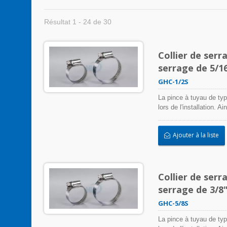
Résultat 1 - 24 de 30
Collier de serr
serrage de 5/1
GHC-1/2S
La pince à tuyau de typ
lors de l'installation. 
colliers de serrage en 
entrée/sortie, et plus 
Ajouter à la liste
négativement l'applicati
intempéries, les radiat
acier inoxydable peuvent
Collier de serr
serrage de 3/8
GHC-5/8S
La pince à tuyau de typ