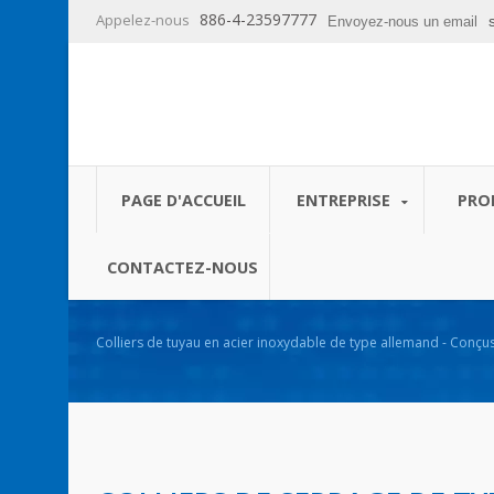
886-4-23597777
Appelez-nous
Envoyez-nous un email
PAGE D'ACCUEIL
ENTREPRISE
PRO
CONTACTEZ-NOUS
Colliers de tuyau en acier inoxydable de type allemand - Conçu
applications industrielles.