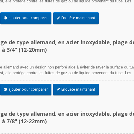
Ainsi, elle protège contre les fuites de gaz ou de liquide provenant du tube. Les
acier inoxydable sont conçus pour attacher et sceller un tuyau sur un raccord,
encore lorsque des conditions environnementales difficiles peuvent affecter
ajouter pour comparer
Enquête maintenant
on de serrage. Utilisés là où la corrosion, les vibrations, l'exposition aux
ions et les extrêmes de température sont préoccupants, les colliers de serrage
 être utilisés dans pratiquement toutes les applications intérieures et extérie
age de type allemand, en acier inoxydable, plage d
" à 3/4" (12-20mm)
e allemand avec un design non perforé aide à éviter de rayer la surface du tu
Ainsi, elle protège contre les fuites de gaz ou de liquide provenant du tube. Les
acier inoxydable sont conçus pour attacher et sceller un tuyau sur un raccord,
encore lorsque des conditions environnementales difficiles peuvent affecter
ajouter pour comparer
Enquête maintenant
on de serrage. Utilisés là où la corrosion, les vibrations, l'exposition aux
ions et les extrêmes de température sont préoccupants, les colliers de serrage
 être utilisés dans pratiquement toutes les applications intérieures et extérie
age de type allemand, en acier inoxydable, plage d
" à 7/8" (12-22mm)