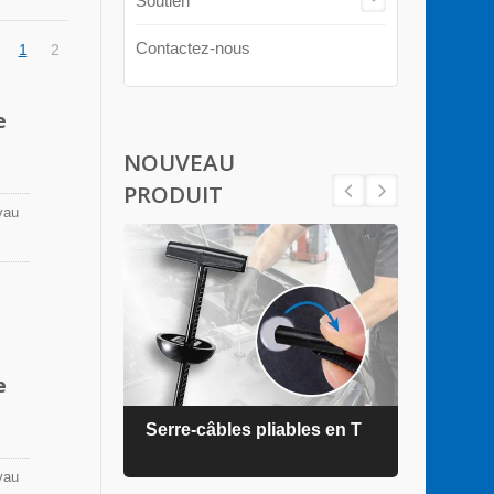
Soutien
Contactez-nous
1
2
e
NOUVEAU
PRODUIT
yau
 une
 en
ures.
e
ZEL®
Serre-câbles pliables en T
Serr
yau