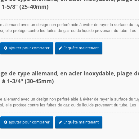
à 1-5/8" (25-40mm)
e allemand avec un design non perforé aide à éviter de rayer la surface du tu
Ainsi, elle protège contre les fuites de gaz ou de liquide provenant du tube. Les
acier inoxydable sont conçus pour attacher et sceller un tuyau sur un raccord,
encore lorsque des conditions environnementales difficiles peuvent affecter
ajouter pour comparer
Enquête maintenant
on de serrage. Utilisés là où la corrosion, les vibrations, l'exposition aux
ions et les extrêmes de température sont préoccupants, les colliers de serrage
 être utilisés dans pratiquement toutes les applications intérieures et extérie
age de type allemand, en acier inoxydable, plage d
 à 1-3/4" (30-45mm)
e allemand avec un design non perforé aide à éviter de rayer la surface du tu
Ainsi, elle protège contre les fuites de gaz ou de liquide provenant du tube. Les
acier inoxydable sont conçus pour attacher et sceller un tuyau sur un raccord,
encore lorsque des conditions environnementales difficiles peuvent affecter
ajouter pour comparer
Enquête maintenant
on de serrage. Utilisés là où la corrosion, les vibrations, l'exposition aux
ions et les extrêmes de température sont préoccupants, les colliers de serrage
 être utilisés dans pratiquement toutes les applications intérieures et extérie