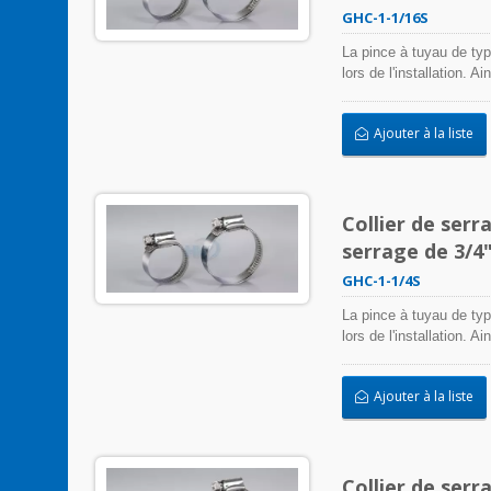
GHC-1-1/16S
La pince à tuyau de typ
lors de l'installation. 
colliers de serrage en 
entrée/sortie, et plus 
Ajouter à la liste
négativement l'applicati
intempéries, les radiat
acier inoxydable peuvent
Collier de serr
serrage de 3/4"
GHC-1-1/4S
La pince à tuyau de typ
lors de l'installation. 
colliers de serrage en 
entrée/sortie, et plus 
Ajouter à la liste
négativement l'applicati
intempéries, les radiat
acier inoxydable peuvent
Collier de serr