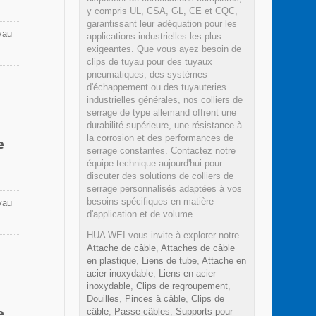
y compris UL, CSA, GL, CE et CQC,
garantissant leur adéquation pour les
yau
applications industrielles les plus
exigeantes. Que vous ayez besoin de
 une
clips de tuyau pour des tuyaux
pneumatiques, des systèmes
d'échappement ou des tuyauteries
industrielles générales, nos colliers de
 en
serrage de type allemand offrent une
ures.
durabilité supérieure, une résistance à
la corrosion et des performances de
e
serrage constantes. Contactez notre
équipe technique aujourd'hui pour
discuter des solutions de colliers de
serrage personnalisés adaptées à vos
besoins spécifiques en matière
yau
d'application et de volume.
 une
HUA WEI vous invite à explorer notre
Attache de câble
,
Attaches de câble
en plastique
,
Liens de tube
,
Attache en
 en
acier inoxydable
,
Liens en acier
ures.
inoxydable
,
Clips de regroupement
,
Douilles
,
Pinces à câble
,
Clips de
e
câble
,
Passe-câbles
,
Supports pour