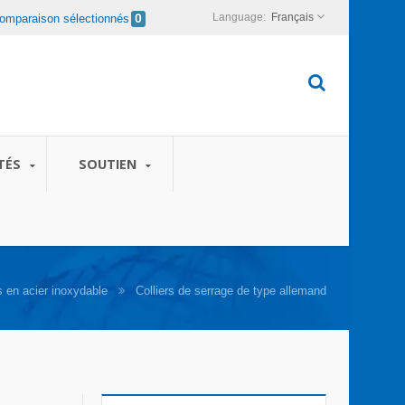
Français
omparaison sélectionnés
0
TÉS
SOUTIEN
s en acier inoxydable
Colliers de serrage de type allemand