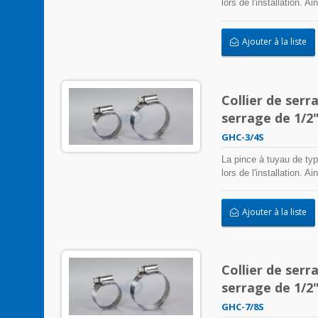
lors de l'installation. 
colliers de serrage en 
entrée/sortie, et plus 
Ajouter à la liste
négativement l'applicati
intempéries, les radiat
acier inoxydable peuvent
Collier de serr
serrage de 1/2
GHC-3/4S
La pince à tuyau de typ
lors de l'installation. 
colliers de serrage en 
entrée/sortie, et plus 
Ajouter à la liste
négativement l'applicati
intempéries, les radiat
acier inoxydable peuvent
Collier de serr
serrage de 1/2
GHC-7/8S