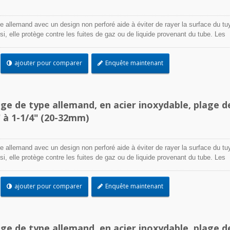
e allemand avec un design non perforé aide à éviter de rayer la surface du tu
Ainsi, elle protège contre les fuites de gaz ou de liquide provenant du tube. Les
acier inoxydable sont conçus pour attacher et sceller un tuyau sur un raccord,
encore lorsque des conditions environnementales difficiles peuvent affecter
ajouter pour comparer
Enquête maintenant
on de serrage. Utilisés là où la corrosion, les vibrations, l'exposition aux
ions et les extrêmes de température sont préoccupants, les colliers de serrage
 être utilisés dans pratiquement toutes les applications intérieures et extérie
age de type allemand, en acier inoxydable, plage d
 à 1-1/4" (20-32mm)
e allemand avec un design non perforé aide à éviter de rayer la surface du tu
Ainsi, elle protège contre les fuites de gaz ou de liquide provenant du tube. Les
acier inoxydable sont conçus pour attacher et sceller un tuyau sur un raccord,
encore lorsque des conditions environnementales difficiles peuvent affecter
ajouter pour comparer
Enquête maintenant
on de serrage. Utilisés là où la corrosion, les vibrations, l'exposition aux
ions et les extrêmes de température sont préoccupants, les colliers de serrage
 être utilisés dans pratiquement toutes les applications intérieures et extérie
age de type allemand, en acier inoxydable, plage d