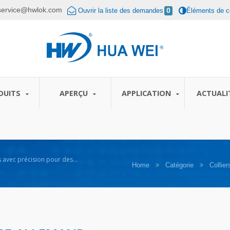
service@hwlok.com
Ouvrir la liste des demandes
0
Éléments de c
DUITS
APERÇU
APPLICATION
ACTUALI
s avec précision pour des
Home
Catégorie
Collier