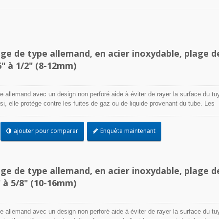
age de type allemand, en acier inoxydable, plage d
6" à 1/2" (8-12mm)
e allemand avec un design non perforé aide à éviter de rayer la surface du tu
Ainsi, elle protège contre les fuites de gaz ou de liquide provenant du tube. Les
acier inoxydable sont conçus pour attacher et sceller un tuyau sur un raccord,
encore lorsque des conditions environnementales difficiles peuvent affecter
ajouter pour comparer
Enquête maintenant
on de serrage. Utilisés là où la corrosion, les vibrations, l'exposition aux
ions et les extrêmes de température sont préoccupants, les colliers de serrage
 être utilisés dans pratiquement toutes les applications intérieures et extérie
age de type allemand, en acier inoxydable, plage d
" à 5/8" (10-16mm)
Serre-câbles TEF
e allemand avec un design non perforé aide à éviter de rayer la surface du tu