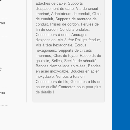
attaches de câble
,
Supports
d'espacement de carte
,
Vis de circuit
imprimé
,
Adaptateurs de conduit
,
Clips
de conduit
,
Supports de montage de
yau
conduit
,
Prises de cordon
,
Férules de
fin de cordon
,
Conduits ondulés
,
 une
Connecteurs à sertir
,
Ancrages
d'expansion
,
Vis à tête Phillips fendue
,
Vis à tête hexagonale
,
Écrous
hexagonaux
,
Supports de circuits
 en
imprimés
,
Clips de tuyau
,
Raccords de
ures.
goulotte
,
Selles
,
Scellés de sécurité
,
Bandes d'emballage spiralées
,
Bandes
e
en acier inoxydable
,
Boucles en acier
inoxydable
,
Verrous à torsion
,
Connecteurs de fils
,
Goulottes à fils
de
haute qualité.
Contactez-nous
pour plus
de détails !
yau
 une
 en
ures.