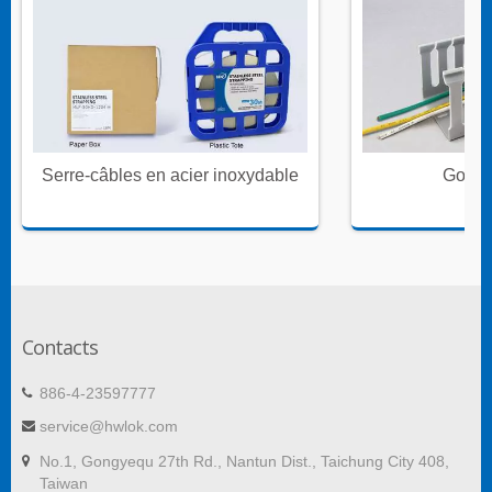
Serre-câbles en acier inoxydable
Goulot
Contacts
886-4-23597777
service@hwlok.com
No.1, Gongyequ 27th Rd., Nantun Dist., Taichung City 408,
Taiwan