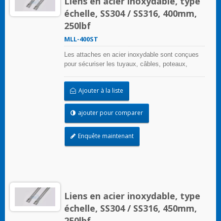
Liens en acier inoxydable, type
échelle, SS304 / SS316, 400mm,
250lbf
MLL-400ST
Les attaches en acier inoxydable sont conçues
pour sécuriser les tuyaux, câbles, poteaux,
tuyaux, et plus encore lorsque des conditions
environnementales difficiles peuvent nuire à
Ajouter à la liste
l'application de regroupement. Utilisées là où la
corrosion, les vibrations, l'altération, le
rayonnement et les extrêmes de température
ajouter pour comparer
sont préoccupants, les attaches en acier
inoxydable peuvent être utilisées dans
Enquête maintenant
pratiquement toutes les applications intérieures,
extérieures et souterraines.
Liens en acier inoxydable, type
échelle, SS304 / SS316, 450mm,
250lbf