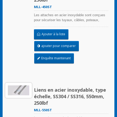
MLL-450ST
Les attaches en acier inoxydable sont conçues
pour sécuriser les tuyaux, câbles, poteaux,
tuyaux, et plus encore lorsque des conditions
environnementales difficiles peuvent nuire à
Ajouter à la liste
l'application de regroupement. Utilisées là où la
corrosion, les vibrations, l'altération, le
rayonnement et les extrêmes de température
ajouter pour comparer
sont préoccupants, les attaches en acier
inoxydable peuvent être utilisées dans
Enquête maintenant
pratiquement toutes les applications intérieures,
extérieures et souterraines.
Liens en acier inoxydable, type
échelle, SS304 / SS316, 550mm,
250lbf
MLL-550ST