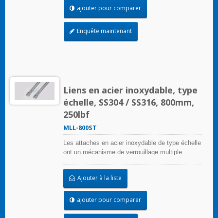
rayonnement et les extrêmes de température
ajouter pour comparer
sont préoccupants, les attaches en acier
inoxydable peuvent être utilisées dans
Enquête maintenant
pratiquement toutes les applications intérieures,
extérieures et souterraines.
Liens en acier inoxydable, type
échelle, SS304 / SS316, 800mm,
250lbf
MLL-800ST
Les attaches en acier inoxydable de type échelle
ont un mécanisme de verrouillage multiple
unique sur la bande d'échelle qui peut être
appliqué sans outils de sertissage
Ajouter à la liste
ajouter pour comparer