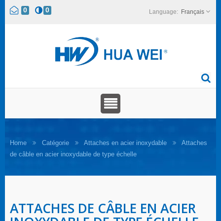
0
0
Français
Home
Catégorie
Attaches en acier inoxydable
Attaches
de câble en acier inoxydable de type échelle
ATTACHES DE CÂBLE EN ACIER