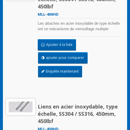
450lbf
MLL-400HD
Les attaches en acier inoxydable de type échelle
ont un mécanisme de verrouillage multiple
unique sur la bande d'échelle qui peut être
appliqué sans outils de sertissage
Ajouter à la liste
ajouter pour comparer
Enquête maintenant
Liens en acier inoxydable, type
échelle, SS304 / SS316, 450mm,
450lbf
MLL-450HD