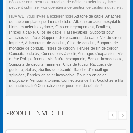
découvrir comment nos attaches de câble en acier inoxydable
peuvent optimiser vos opérations de gestion de câbles industriels.
HUA WEI vous invite à explorer notre
Attache de câble
,
Attaches
de câble en plastique
,
Liens de tube
,
Attache en acier inoxydable
,
Liens en acier inoxydable
,
Clips de regroupement
,
Douilles
,
Pinces à câble
,
Clips de câble
,
Passe-câbles
,
Supports pour
attaches de câble
,
Supports d'espacement de carte
,
Vis de circuit
imprimé
,
Adaptateurs de conduit
,
Clips de conduit
,
Supports de
montage de conduit
,
Prises de cordon
,
Férules de fin de cordon
,
Conduits ondulés
,
Connecteurs à sertir
,
Ancrages d'expansion
,
Vis
à tête Phillips fendue
,
Vis à tête hexagonale
,
Écrous hexagonaux
,
Supports de circuits imprimés
,
Clips de tuyau
,
Raccords de
goulotte
,
Selles
,
Scellés de sécurité
,
Bandes d'emballage
spiralées
,
Bandes en acier inoxydable
,
Boucles en acier
inoxydable
,
Verrous à torsion
,
Connecteurs de fils
,
Goulottes à fils
de haute qualité.
Contactez-nous
pour plus de détails !
PRODUIT EN VEDETTE