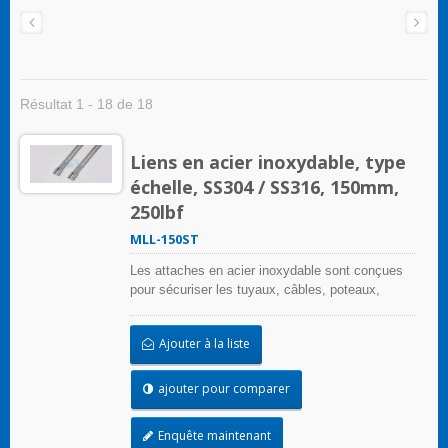
Résultat 1 - 18 de 18
Liens en acier inoxydable, type
échelle, SS304 / SS316, 150mm,
250lbf
MLL-150ST
Les attaches en acier inoxydable sont conçues
pour sécuriser les tuyaux, câbles, poteaux,
tuyaux, et plus encore lorsque des conditions
environnementales difficiles peuvent nuire à
Ajouter à la liste
l'application de regroupement. Utilisées là où la
corrosion, les vibrations, l'altération, le
rayonnement et les extrêmes de température
ajouter pour comparer
sont préoccupants, les attaches en acier
inoxydable peuvent être utilisées dans
Enquête maintenant
pratiquement toutes les applications intérieures,