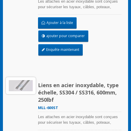
Les attaches en acier inoxydable sont conçues
pour sécuriser les tuyaux, câbles, poteaux,
tuyaux, et plus encore lorsque des conditions
environnementales difficiles peuvent nuire à
Ajouter à la liste
l'application de regroupement. Utilisées là où la
corrosion, les vibrations, l'altération, le
rayonnement et les extrêmes de température
ajouter pour comparer
sont préoccupants, les attaches en acier
inoxydable peuvent être utilisées dans
Enquête maintenant
pratiquement toutes les applications intérieures,
extérieures et souterraines.
Liens en acier inoxydable, type
échelle, SS304 / SS316, 600mm,
250lbf
MLL-600ST
Les attaches en acier inoxydable sont conçues
pour sécuriser les tuyaux, câbles, poteaux,
tuyaux, et plus encore lorsque des conditions