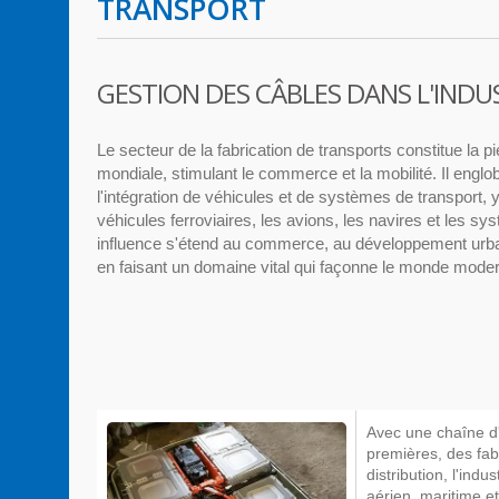
TRANSPORT
GESTION DES CÂBLES DANS L'IND
Le secteur de la fabrication de transports constitue la p
mondiale, stimulant le commerce et la mobilité. Il englob
l'intégration de véhicules et de systèmes de transport, 
véhicules ferroviaires, les avions, les navires et les s
influence s'étend au commerce, au développement urbain
en faisant un domaine vital qui façonne le monde mode
Avec une chaîne d
premières, des fa
distribution, l'ind
aérien, maritime 