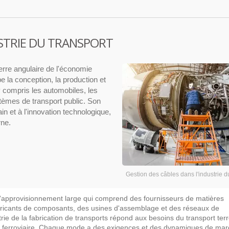
USTRIE DU TRANSPORT
ierre angulaire de l'économie
e la conception, la production et
y compris les automobiles, les
ystèmes de transport public. Son
 et à l'innovation technologique,
rne.
Gestion des câbles dans l'industrie d
'approvisionnement large qui comprend des fournisseurs de matières
bricants de composants, des usines d'assemblage et des réseaux de
ustrie de la fabrication de transports répond aux besoins du transport terr
et ferroviaire. Chaque mode a des exigences et des dynamiques de ma