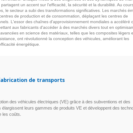
partagent un accent sur l'efficacité, la sécurité et la durabilité. Au cour
s, le secteur a subi des transformations significatives. Les marchés é
centres de production et de consommation, déplaçant les centres de
ionnels. L'essor des chaînes d'approvisionnement mondiales a accéléré 
tant aux fabricants d'accéder à des marchés divers tout en optimisan
s avancées en science des matériaux, telles que les composites légers e
sistance, ont révolutionné la conception des véhicules, améliorant les
fficacité énergétique.
abrication de transports
ion des véhicules électriques (VE) grâce à des subventions et des
ts élargissent leurs gammes de produits VE et développent des techn
e les coûts.