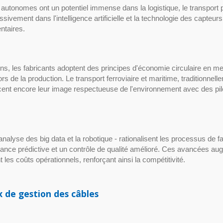
autonomes ont un potentiel immense dans la logistique, le transport p
sivement dans l'intelligence artificielle et la technologie des capteur
ntaires.
ns, les fabricants adoptent des principes d'économie circulaire en me
lors de la production. Le transport ferroviaire et maritime, traditionnell
ent encore leur image respectueuse de l'environnement avec des pil
l'analyse des big data et la robotique - rationalisent les processus de fa
ance prédictive et un contrôle de qualité amélioré. Ces avancées au
les coûts opérationnels, renforçant ainsi la compétitivité.
Serre-câbles TEF
 de gestion des câbles