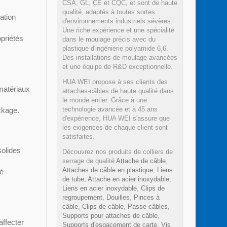
CSA, GL, CE et CQC, et sont de haute
qualité, adaptés à toutes sortes
ation
d'environnements industriels sévères.
Une riche expérience et une spécialité
opriétés
dans le moulage précis avec du
plastique d'ingénierie polyamide 6,6.
Des installations de moulage avancées
et une équipe de R&D exceptionnelle.
HUA WEI propose à ses clients des
matériaux
attaches-câbles de haute qualité dans
le monde entier. Grâce à une
technologie avancée et à 45 ans
ckage.
d'expérience, HUA WEI s'assure que
les exigences de chaque client sont
satisfaites.
solides
Découvrez nos produits de colliers de
serrage de qualité
Attache de câble
,
Attaches de câble en plastique
,
Liens
té
de tube
,
Attache en acier inoxydable
,
Liens en acier inoxydable
,
Clips de
regroupement
,
Douilles
,
Pinces à
câble
,
Clips de câble
,
Passe-câbles
,
Supports pour attaches de câble
,
affecter
Supports d'espacement de carte
,
Vis