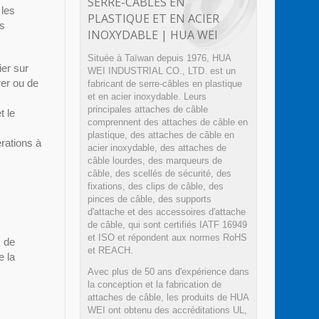
SERRE-CÂBLES EN
 les
PLASTIQUE ET EN ACIER
es
INOXYDABLE | HUA WEI
Située à Taïwan depuis 1976, HUA
ier sur
WEI INDUSTRIAL CO., LTD. est un
er ou de
fabricant de serre-câbles en plastique
et en acier inoxydable. Leurs
principales attaches de câble
t le
comprennent des attaches de câble en
plastique, des attaches de câble en
érations à
acier inoxydable, des attaches de
câble lourdes, des marqueurs de
câble, des scellés de sécurité, des
fixations, des clips de câble, des
pinces de câble, des supports
d'attache et des accessoires d'attache
.
de câble, qui sont certifiés IATF 16949
et ISO et répondent aux normes RoHS
s de
et REACH.
e la
Avec plus de 50 ans d'expérience dans
la conception et la fabrication de
attaches de câble, les produits de HUA
WEI ont obtenu des accréditations UL,