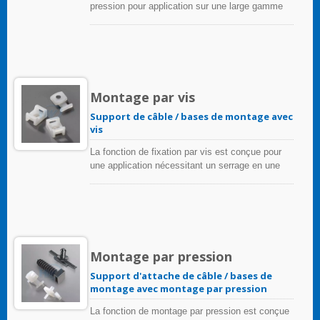
pression pour application sur une large gamme
de surfaces, y compris les plastiques et métaux
à faible énergie de surface.
Montage par vis
Support de câble / bases de montage avec
vis
La fonction de fixation par vis est conçue pour
une application nécessitant un serrage en une
étape avec un trou existant. Simple à installer
avec une vis ou un boulon, les attaches offrent
une excellente sécurité, en particulier dans les
zones à forte vibration.
Montage par pression
Support d'attache de câble / bases de
montage avec montage par pression
La fonction de montage par pression est conçue