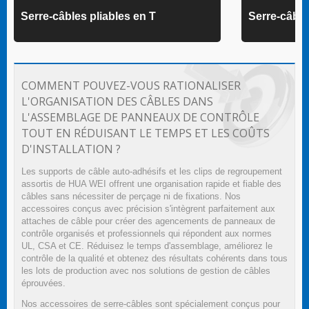
Serre-câbles pliables en T
Serre-câbl
COMMENT POUVEZ-VOUS RATIONALISER
L'ORGANISATION DES CÂBLES DANS
L'ASSEMBLAGE DE PANNEAUX DE CONTRÔLE
TOUT EN RÉDUISANT LE TEMPS ET LES COÛTS
D'INSTALLATION ?
Les supports de câble auto-adhésifs et les clips de regroupement
assortis de HUA WEI offrent une organisation rapide et fiable des
câbles sans nécessiter de perçage ni de fixations. Nos
accessoires conçus avec précision s'intègrent parfaitement aux
attaches de câble pour créer des agencements de panneaux de
contrôle organisés et professionnels qui répondent aux normes
UL, CSA et CE. Réduisez le temps d'assemblage, améliorez le
contrôle de la qualité et obtenez des résultats cohérents dans tous
les lots de production avec nos solutions de gestion de câbles
éprouvées.
Nos accessoires de serre-câbles sont spécialement conçus pour