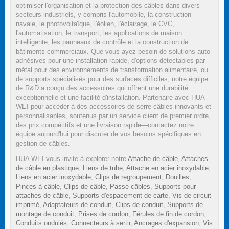
optimiser l'organisation et la protection des câbles dans divers
secteurs industriels, y compris l'automobile, la construction
navale, le photovoltaïque, l'éolien, l'éclairage, le CVC,
l'automatisation, le transport, les applications de maison
intelligente, les panneaux de contrôle et la construction de
bâtiments commerciaux. Que vous ayez besoin de solutions auto-
adhésives pour une installation rapide, d'options détectables par
métal pour des environnements de transformation alimentaire, ou
de supports spécialisés pour des surfaces difficiles, notre équipe
de R&D a conçu des accessoires qui offrent une durabilité
exceptionnelle et une facilité d'installation. Partenaire avec HUA
WEI pour accéder à des accessoires de serre-câbles innovants et
personnalisables, soutenus par un service client de premier ordre,
des prix compétitifs et une livraison rapide—contactez notre
équipe aujourd'hui pour discuter de vos besoins spécifiques en
gestion de câbles.
HUA WEI vous invite à explorer notre
Attache de câble
,
Attaches
de câble en plastique
,
Liens de tube
,
Attache en acier inoxydable
,
Liens en acier inoxydable
,
Clips de regroupement
,
Douilles
,
Pinces à câble
,
Clips de câble
,
Passe-câbles
,
Supports pour
attaches de câble
,
Supports d'espacement de carte
,
Vis de circuit
imprimé
,
Adaptateurs de conduit
,
Clips de conduit
,
Supports de
montage de conduit
,
Prises de cordon
,
Férules de fin de cordon
,
Conduits ondulés
,
Connecteurs à sertir
,
Ancrages d'expansion
,
Vis