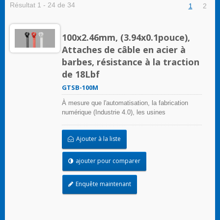
Résultat 1 - 24 de 34
1
2
100x2.46mm, (3.94x0.1pouce),
Attaches de câble en acier à
barbes, résistance à la traction
de 18Lbf
GTSB-100M
À mesure que l'automatisation, la fabrication
numérique (Industrie 4.0), les usines
intelligentes, la production lean et d'autres
méthodes de fabrication modernes deviennent de
Ajouter à la liste
plus en plus répandues, le besoin de répondre
rapidement, de manière flexible et agile aux
demandes changeantes des consommateurs a
ajouter pour comparer
augmenté. Cela a entraîné des exigences de
précision plus élevées dans la production en
Enquête maintenant
usine, ainsi qu'une demande pour des vitesses
de production plus rapides. Par conséquent, les
attaches de câbles et les accessoires utilisés
pour regrouper des câbles et des objets doivent