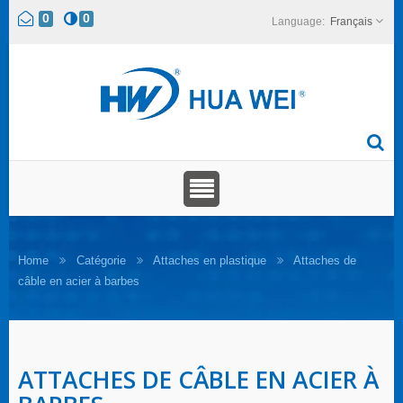
0
0
Français
Home
Catégorie
Attaches en plastique
Attaches de
câble en acier à barbes
ATTACHES DE CÂBLE EN ACIER À