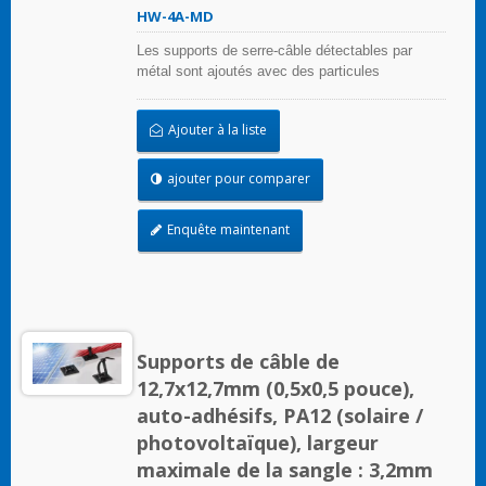
HW-4A-MD
Les supports de serre-câble détectables par
métal sont ajoutés avec des particules
métalliques, qui peuvent être détectées par un
équipement de détection de métaux. Même de
Ajouter à la liste
petits fragments peuvent être détectés. Cela
peut principalement résoudre le problème des
polluants et des corps étrangers entrant dans le
ajouter pour comparer
processus dans l'industrie alimentaire, l'industrie
des boissons, l'industrie pharmaceutique et
Enquête maintenant
médicale. Les supports de serre-câble
détectables par métal sont conformes aux
exigences de la Food and Drug Administration
(FDA).
Supports de câble de
12,7x12,7mm (0,5x0,5 pouce),
auto-adhésifs, PA12 (solaire /
photovoltaïque), largeur
maximale de la sangle : 3,2mm