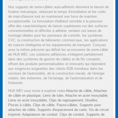
Nos supports de serre-câbles auto-adhésifs éliminent le besoin de
fixation mécanique, réduisant le temps d'installation et les coûts
de main-d'œuvre tout en maintenant une force de maintien
exceptionnelle. La formulation d'adhésif sensible à la pression
offre des caractéristiques de liaison supérieures sur des surfaces
conventionnelles et difficiles à adhérer, rendant ces bases de
montage idéales pour les panneaux de contrôle, les systèmes
CVC, la construction de bâtiments commerciaux, les applications
de maison intelligente et les équipements de transport. Conçues
avec la même précision qui définit les accessoires de serre-câble
de HUA WEI, ces solutions adhésives s'intègrent parfaitement
dans des systèmes de gestion de câbles et de fils complets,
offrant des produits personnalisables et innovants qui répondent
aux exigences exigeantes des clients B2B mondiaux dans les
secteurs de l'automobile, de la construction navale, de l'énergie
solaire, des éoliennes, de l'éclairage, de l'automatisation et de
l'industrie.
HUA WEI vous invite à explorer notre
Attache de câble
,
Attaches
de câble en plastique
,
Liens de tube
,
Attache en acier inoxydable
,
Liens en acier inoxydable
,
Clips de regroupement
,
Douilles
,
Pinces à câble
,
Clips de câble
,
Passe-câbles
,
Supports pour
attaches de câble
,
Supports d'espacement de carte
,
Vis de circuit
imprimé
,
Adaptateurs de conduit
,
Clips de conduit
,
Supports de