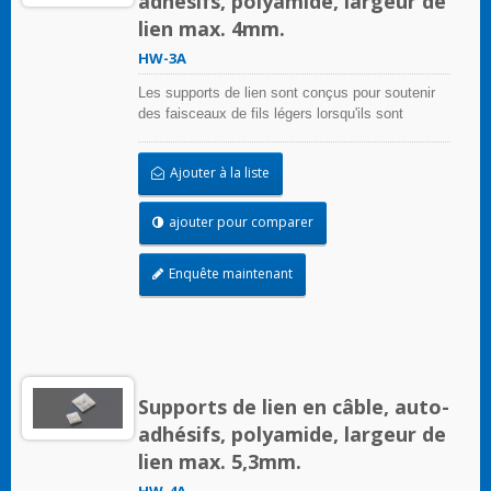
adhésifs, polyamide, largeur de
lien max. 4mm.
HW-3A
Les supports de lien sont conçus pour soutenir
des faisceaux de fils légers lorsqu'ils sont
correctement appliqués sur toute surface propre,
lisse et sans graisse.
Ajouter à la liste
ajouter pour comparer
Enquête maintenant
Supports de lien en câble, auto-
adhésifs, polyamide, largeur de
lien max. 5,3mm.
HW-4A