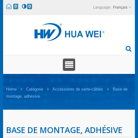
0
0
Français
Home
Catégorie
Accessoires de serre-câbles
Base de
montage, adhésive
BASE DE MONTAGE, ADHÉSIVE