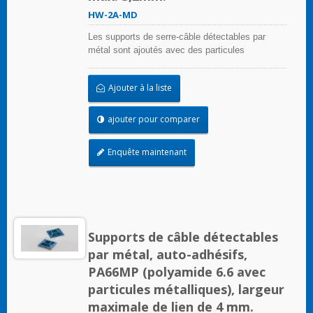
HW-2A-MD
Les supports de serre-câble détectables par
métal sont ajoutés avec des particules
métalliques, qui peuvent être détectées par un
équipement de détection de métaux. Même de
Ajouter à la liste
petits fragments peuvent être détectés. Cela
peut principalement résoudre le problème des
polluants et des corps étrangers entrant dans le
ajouter pour comparer
processus dans l'industrie alimentaire, l'industrie
des boissons, l'industrie pharmaceutique et
Enquête maintenant
médicale. Les supports de serre-câble
détectables par métal sont conformes aux
exigences de la Food and Drug Administration
(FDA).
Supports de câble détectables
par métal, auto-adhésifs,
PA66MP (polyamide 6.6 avec
particules métalliques), largeur
maximale de lien de 4 mm.