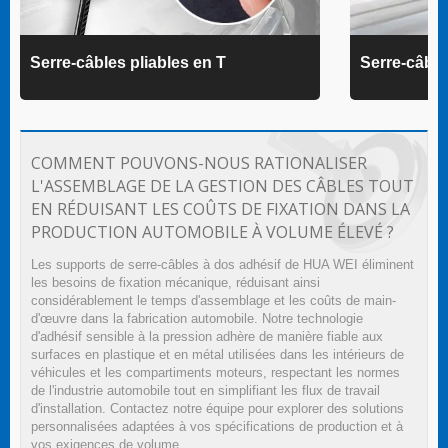
Serre-câbles pliables en T
Serre-câbl
COMMENT POUVONS-NOUS RATIONALISER
L'ASSEMBLAGE DE LA GESTION DES CÂBLES TOUT
EN RÉDUISANT LES COÛTS DE FIXATION DANS LA
PRODUCTION AUTOMOBILE À VOLUME ÉLEVÉ ?
Les supports de serre-câbles à dos adhésif de HUA WEI éliminent
les besoins de fixation mécanique, réduisant ainsi
considérablement le temps d'assemblage et les coûts de main-
d'œuvre dans la fabrication automobile. Notre technologie
d'adhésif sensible à la pression adhère de manière fiable aux
surfaces en plastique et en métal utilisées dans les intérieurs de
véhicules et les compartiments moteurs, respectant les normes
de l'industrie automobile tout en simplifiant les flux de travail
d'installation. Contactez notre équipe pour explorer des solutions
personnalisées adaptées à vos spécifications de production et à
vos exigences de volume.