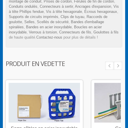
montage de conduit
,
Prises de cordon
,
Férules de fin de cordon
,
Conduits ondulés
,
Connecteurs à sertir
,
Ancrages d'expansion
,
Vis
à tête Phillips fendue
,
Vis à tête hexagonale
,
Écrous hexagonaux
,
Supports de circuits imprimés
,
Clips de tuyau
,
Raccords de
goulotte
,
Selles
,
Scellés de sécurité
,
Bandes d'emballage
spiralées
,
Bandes en acier inoxydable
,
Boucles en acier
inoxydable
,
Verrous à torsion
,
Connecteurs de fils
,
Goulottes à fils
de haute qualité.
Contactez-nous
pour plus de détails !
PRODUIT EN VEDETTE