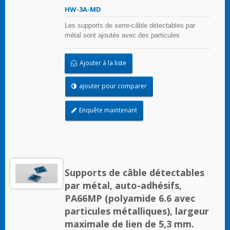
HW-3A-MD
Les supports de serre-câble détectables par
métal sont ajoutés avec des particules
métalliques, qui peuvent être détectées par un
équipement de détection de métaux. Même de
Ajouter à la liste
petits fragments peuvent être détectés. Cela
peut principalement résoudre le problème des
polluants et des corps étrangers entrant dans le
ajouter pour comparer
processus dans l'industrie alimentaire, l'industrie
des boissons, l'industrie pharmaceutique et
Enquête maintenant
médicale. Les supports de serre-câble
détectables par métal sont conformes aux
exigences de la Food and Drug Administration
(FDA).
Supports de câble détectables
par métal, auto-adhésifs,
PA66MP (polyamide 6.6 avec
particules métalliques), largeur
maximale de lien de 5,3 mm.