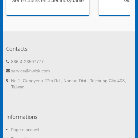
Serre-câbles en acier inoxydable
Goulot
Contacts
886-4-23597777
service@hwlok.com
No.1, Gongyequ 27th Rd., Nantun Dist., Taichung City 408,
Taiwan
Informations
Page d'accueil