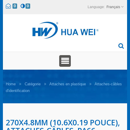
0
0
Français
Home
Catégorie
Attaches en plastique
Attaches-câbles
d'identification
270X4.8MM (10.6X0.19 POUCE),