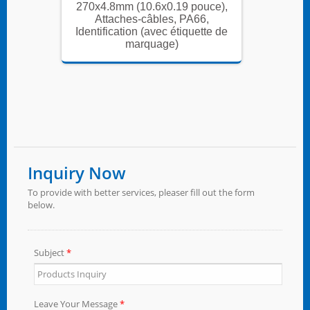
uce),
270x4.8mm (10.6x0.19 pouce),
270x4.
6,
Attaches-câbles, PA66,
At
tte de
Identification (avec étiquette de
Identif
marquage)