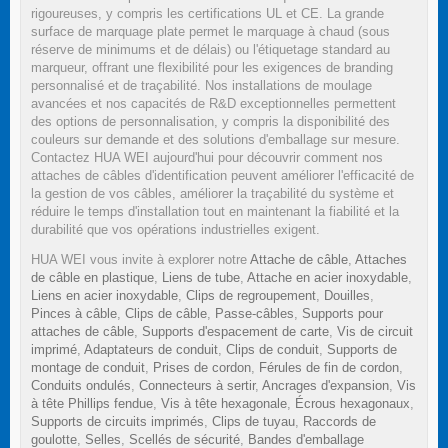
rigoureuses, y compris les certifications UL et CE. La grande
surface de marquage plate permet le marquage à chaud (sous
réserve de minimums et de délais) ou l'étiquetage standard au
marqueur, offrant une flexibilité pour les exigences de branding
personnalisé et de traçabilité. Nos installations de moulage
avancées et nos capacités de R&D exceptionnelles permettent
des options de personnalisation, y compris la disponibilité des
couleurs sur demande et des solutions d'emballage sur mesure.
Contactez HUA WEI aujourd'hui pour découvrir comment nos
attaches de câbles d'identification peuvent améliorer l'efficacité de
la gestion de vos câbles, améliorer la traçabilité du système et
réduire le temps d'installation tout en maintenant la fiabilité et la
durabilité que vos opérations industrielles exigent.
HUA WEI vous invite à explorer notre
Attache de câble
,
Attaches
de câble en plastique
,
Liens de tube
,
Attache en acier inoxydable
,
Liens en acier inoxydable
,
Clips de regroupement
,
Douilles
,
Pinces à câble
,
Clips de câble
,
Passe-câbles
,
Supports pour
attaches de câble
,
Supports d'espacement de carte
,
Vis de circuit
imprimé
,
Adaptateurs de conduit
,
Clips de conduit
,
Supports de
montage de conduit
,
Prises de cordon
,
Férules de fin de cordon
,
Conduits ondulés
,
Connecteurs à sertir
,
Ancrages d'expansion
,
Vis
à tête Phillips fendue
,
Vis à tête hexagonale
,
Écrous hexagonaux
,
Supports de circuits imprimés
,
Clips de tuyau
,
Raccords de
goulotte
,
Selles
,
Scellés de sécurité
,
Bandes d'emballage