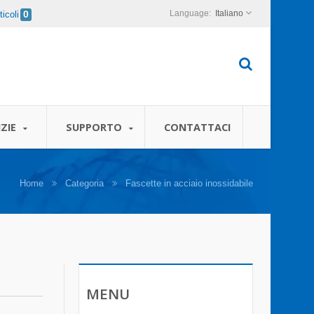
Italiano
icoli
0
ZIE
SUPPORTO
CONTATTACI
Home
Categoria
Fascette in acciaio inossidabile
MENU