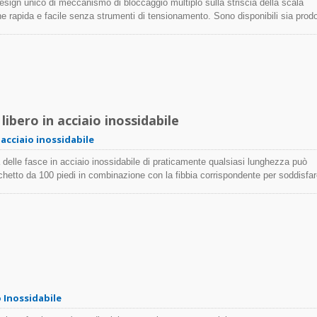
design unico di meccanismo di bloccaggio multiplo sulla striscia della scala
e rapida e facile senza strumenti di tensionamento. Sono disponibili sia prodo
Fascette TEFZEL®
iti; i prodotti completamente rivestiti offrono un'eccellente isolamento e protezi
me non rivestito è ideale per essere applicato in ambienti con temperature est
libero in acciaio inossidabile
 acciaio inossidabile
ra delle fasce in acciaio inossidabile di praticamente qualsiasi lunghezza può
chetto da 100 piedi in combinazione con la fibbia corrispondente per soddisfar
tenti. Disponibili due tipi di fibbia: Wing Seal e Tiger Teeth. Le bande multiu
ande di fissaggio o cinghie metalliche, sono cinghie in acciaio inossidabile
o di fissare e sostenere, stabilizzando tubi al soffitto, fissando supporti o
 a legare oggetti per il trasporto, la manutenzione degli edifici e altro ancora.
 Inossidabile