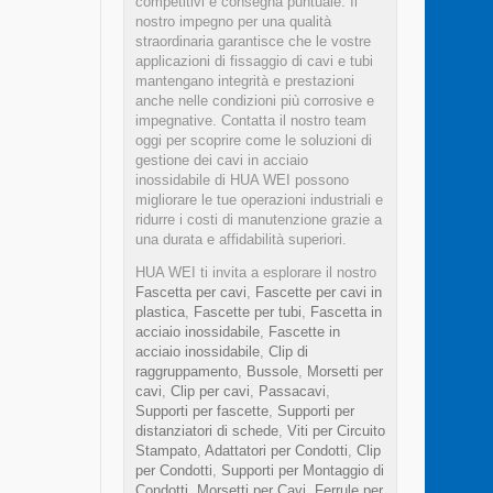
competitivi e consegna puntuale. Il
nostro impegno per una qualità
straordinaria garantisce che le vostre
applicazioni di fissaggio di cavi e tubi
mantengano integrità e prestazioni
anche nelle condizioni più corrosive e
impegnative. Contatta il nostro team
oggi per scoprire come le soluzioni di
gestione dei cavi in acciaio
inossidabile di HUA WEI possono
migliorare le tue operazioni industriali e
ridurre i costi di manutenzione grazie a
una durata e affidabilità superiori.
HUA WEI ti invita a esplorare il nostro
Fascetta per cavi
,
Fascette per cavi in
plastica
,
Fascette per tubi
,
Fascetta in
acciaio inossidabile
,
Fascette in
acciaio inossidabile
,
Clip di
raggruppamento
,
Bussole
,
Morsetti per
cavi
,
Clip per cavi
,
Passacavi
,
Supporti per fascette
,
Supporti per
distanziatori di schede
,
Viti per Circuito
Stampato
,
Adattatori per Condotti
,
Clip
per Condotti
,
Supporti per Montaggio di
Condotti
,
Morsetti per Cavi
,
Ferrule per