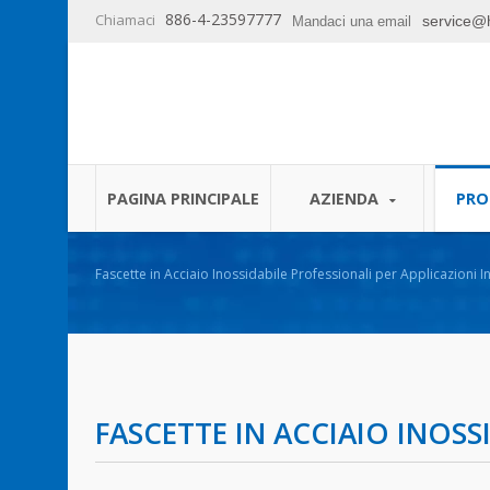
886-4-23597777
Chiamaci
service@
Mandaci una email
PAGINA PRINCIPALE
AZIENDA
PRO
Fascette in Acciaio Inossidabile Professionali per Applicazioni In
FASCETTE IN ACCIAIO INOSS