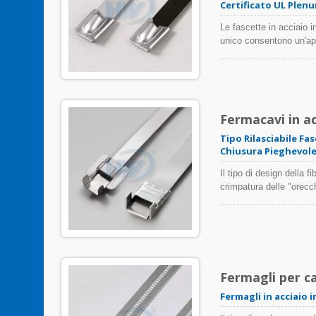
Certificato UL Plen
Le fascette in acciaio 
unico consentono un'app
disponibili sia prodotti 
protezione per cavi e tu
temperature ambientali
Fermacavi in acc
Tipo Rilasciabile Fas
Chiusura Pieghevole 
Il tipo di design della f
crimpatura delle "orecchi
completamente rivestiti 
rivestito è ideale per 
Fermagli per cav
Fermagli in acciaio 