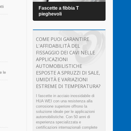
tti
Fascette a fibbia T
Fasc
one
pieghevoli
reme.
COME PUOI GARANTIRE
L'AFFIDABILITÀ DEL
FISSAGGIO DEI CAVI NELLE
APPLICAZIONI
AUTOMOBILISTICHE
ESPOSTE A SPRUZZI DI SALE,
e le
so,
UMIDITÀ E VARIAZIONI
ESTREME DI TEMPERATURA?
I fascette in acciaio inossidabile di
HUA WEI con una resistenza alla
corrosione superiore offrono la
soluzione ideale per le applicazioni
automobilistiche. Con 50 anni di
esperienza specializzata e
certificazioni internazionali complete