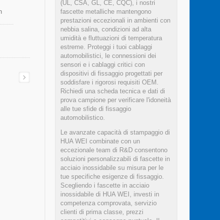
(UL, CSA, GL, CE, CQC), i nostri
fascette metalliche mantengono
n
prestazioni eccezionali in ambienti con
nebbia salina, condizioni ad alta
umidità e fluttuazioni di temperatura
estreme. Proteggi i tuoi cablaggi
automobilistici, le connessioni dei
sensori e i cablaggi critici con
dispositivi di fissaggio progettati per
soddisfare i rigorosi requisiti OEM.
Richiedi una scheda tecnica e dati di
prova campione per verificare l'idoneità
alle tue sfide di fissaggio
automobilistico.
Le avanzate capacità di stampaggio di
HUA WEI combinate con un
eccezionale team di R&D consentono
soluzioni personalizzabili di fascette in
acciaio inossidabile su misura per le
tue specifiche esigenze di fissaggio.
Scegliendo i fascette in acciaio
inossidabile di HUA WEI, investi in
competenza comprovata, servizio
clienti di prima classe, prezzi