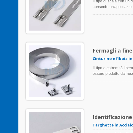
Il tipo di scala con un 
consente un'applicazion
rivestiti che non rivest
per cavi e tubi. Il lega
Fermagli a fine 
Cinturino e fibbia in
Il tipo a estremità libe
essere prodotto dal roc
diverse esigenze degli u
conosciute anche come b
malleabili che consenton
ancoraggi al muro, oltre
Identificazione
Targhette in Acciaio