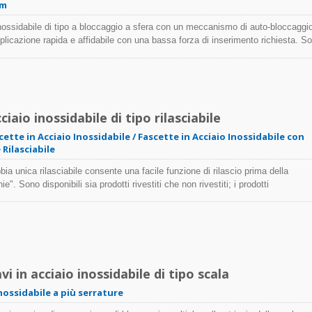
um
inossidabile di tipo a bloccaggio a sfera con un meccanismo di auto-bloccaggi
licazione rapida e affidabile con una bassa forza di inserimento richiesta. S
rivestiti che non rivestiti; i prodotti rivestiti offrono un'eccellente isolamento e
bi. La fascetta non rivestita è ideale per essere utilizzata in applicazioni a
 estreme.
iaio inossidabile di tipo rilasciabile
cette in Acciaio Inossidabile / Fascette in Acciaio Inossidabile con
Rilasciabile
ibbia unica rilasciabile consente una facile funzione di rilascio prima della
e". Sono disponibili sia prodotti rivestiti che non rivestiti; i prodotti
offrono un'eccellente isolamento e protezione per cavi e tubi. Il legaccio non
essere applicato in ambienti con temperature estreme.
i in acciaio inossidabile di tipo scala
inossidabile a più serrature