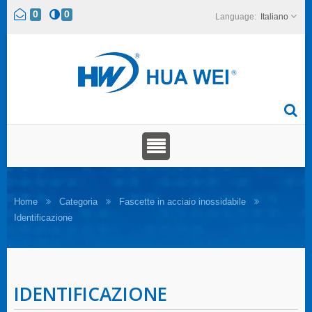
0
0
Italiano
Home
Categoria
Fascette in acciaio inossidabile
Identificazione
IDENTIFICAZIONE