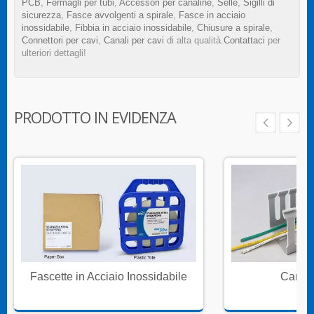
PCB
,
Fermagli per tubi
,
Accessori per canaline
,
Selle
,
Sigilli di
sicurezza
,
Fasce avvolgenti a spirale
,
Fasce in acciaio
inossidabile
,
Fibbia in acciaio inossidabile
,
Chiusure a spirale
,
Connettori per cavi
,
Canali per cavi
di alta qualità.
Contattaci
per
ulteriori dettagli!
PRODOTTO IN EVIDENZA
Fascette in Acciaio Inossidabile
Canali