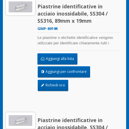
Piastrine identificative in
acciaio inossidabile, SS304 /
SS316, 89mm x 19mm
GMP-8919R
Le piastrine o etichette identificative vengono
utilizzate per identificare chiaramente tutti i
cablaggi. Il materiale in acciaio inossidabile è di
qualità resistente all'abrasione, alla corrosione e
Aggiungi alla lista
ai raggi UV.
Aggiungi per confrontare
Richiedi ora
Piastrine identificative in
acciaio inossidabile, SS304 /