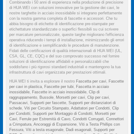
Combinando i 50 anni di esperienza nella produzione di precisione
di HUA WEI con soluzioni innovative per la gestione dei cavi, le
nostre targhette in acciaio inossidabile si integrano perfettamente
con la nostra gamma completa di fascette e accessori. Che tu
abbia bisogno di etichette di identificazione pre-stampate per
etichettature standardizzate o superfici flessibili su cui scrivere
per marcature personalizzate, queste targhe migliorano l'efficienza
operativa riducendo i tempi di installazione, minimizzando gli errori
di identificazione e semplificando le procedure di manutenzione.
Fidati delle certificazioni di qualità internazionali di HUA WEI (UL,
CSA, GL, CE, CQC) e del suo comprovato successo nel fornire
soluzioni di identificazione affidabili e personalizzabili che
soddisfano i più rigorosi standard industriali e mantengono la tua
infrastruttura di cavi organizzata per prestazioni ottimali.
HUA WEI ti invita a esplorare il nostro
Fascetta per cavi
,
Fascette
per cavi in plastica
,
Fascette per tubi
,
Fascetta in acciaio
inossidabile
,
Fascette in acciaio inossidabile
,
Clip di
raggruppamento
,
Bussole
,
Morsetti per cavi
,
Clip per cavi
,
Passacavi
,
Supporti per fascette
,
Supporti per distanziatori di
schede
,
Viti per Circuito Stampato
,
Adattatori per Condotti
,
Clip
per Condotti
,
Supporti per Montaggio di Condotti
,
Morsetti per
Cavi
,
Ferrule per Estremità di Cavo
,
Condotti Corrugati
,
Connettori
a Crimpatura
,
Ancoraggi di Espansione
,
Viti a Testa Phillips con
Fessura
,
Viti a testa esagonale
,
Dadi esagonali
,
Supporti per