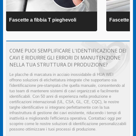
Fascette a fibbia T pieghevoli
Fascette 
COME PUOI SEMPLIFICARE L'IDENTIFICAZIONE DEI
CAVI E RIDURRE GLI ERRORI DI MANUTENZIONE
NELLA TUA STRUTTURA DI PRODUZIONE?
Le placche di marcatura in acciaio inossidabile di HUA WEI
offrono soluzioni di etichettatura integrate che supportano sia
l'identificazione pre-stampata che quella manuale, consentendo al
tuo team di mantenere sistemi di cavi organizzati e facilmente
identificabili. Con 50 anni di esperienza nella produzione e
certificazioni internazionali (UL, CSA, GL, CE, CQC), le nostre
targhe identificative si integrano perfettamente con la tua
infrastruttura di gestione dei cavi esistente, riducendo i tempi di
inattività e migliorando l'efficienza operativa. Contattaci oggi per
scoprire come le nostre soluzioni di identificazione personalizzabili
possono ottimizzare i tuoi processi di produzione.