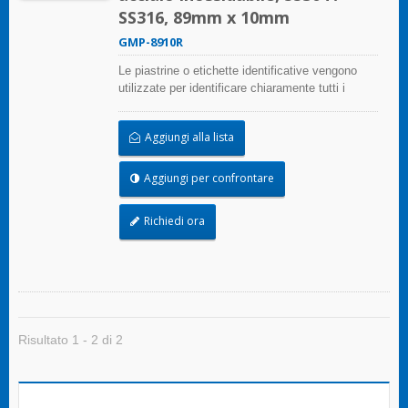
SS316, 89mm x 10mm
GMP-8910R
Le piastrine o etichette identificative vengono
utilizzate per identificare chiaramente tutti i
cablaggi. Il materiale in acciaio inossidabile è di
qualità resistente all'abrasione, alla corrosione e
Aggiungi alla lista
ai raggi UV.
Aggiungi per confrontare
Richiedi ora
Risultato 1 - 2 di 2