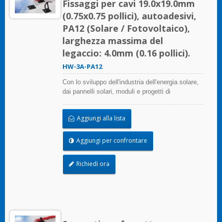
Fissaggi per cavi 19.0x19.0mm
(0.75x0.75 pollici), autoadesivi,
PA12 (Solare / Fotovoltaico),
larghezza massima del
legaccio: 4.0mm (0.16 pollici).
HW-3A-PA12
Con lo sviluppo dell'industria dell'energia solare,
dai pannelli solari, moduli e progetti di
assemblaggio di sistemi fino alle centrali
fotovoltaiche su larga scala, HUA WEI offre
Aggiungi alla lista
soluzioni complete nel settore dell'energia solare,
inclusi fascette per cavi, supporti per fascette,
tubi flessibili e clip per bordi. Questa soluzione
Aggiungi per confrontare
non solo considera la qualità e il costo, risparmia
più tempo di installazione, ma si comporta bene
Richiedi ora
in ambienti difficili e prolunga la vita del prodotto.