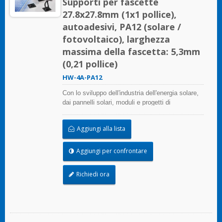
Supporti per fascette
27.8x27.8mm (1x1 pollice),
autoadesivi, PA12 (solare /
fotovoltaico), larghezza
massima della fascetta: 5,3mm
(0,21 pollice)
HW-4A-PA12
Con lo sviluppo dell'industria dell'energia solare,
dai pannelli solari, moduli e progetti di
assemblaggio di sistemi fino alle centrali
fotovoltaiche su larga scala, HUA WEI offre
Aggiungi alla lista
soluzioni complete nel settore dell'energia solare,
inclusi fascette per cavi, supporti per fascette,
tubi flessibili e clip per bordi. Questa soluzione
Aggiungi per confrontare
non solo considera la qualità e il costo, risparmia
più tempo di installazione, ma si comporta bene
Richiedi ora
in ambienti difficili e prolunga la vita del prodotto.