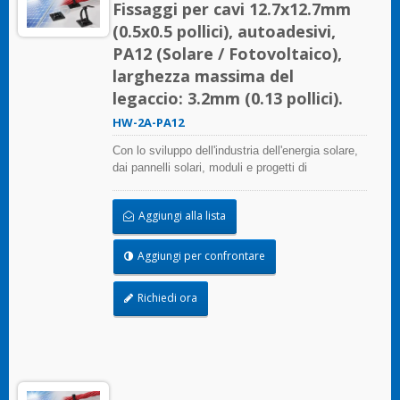
Fissaggi per cavi 12.7x12.7mm
(0.5x0.5 pollici), autoadesivi,
PA12 (Solare / Fotovoltaico),
larghezza massima del
legaccio: 3.2mm (0.13 pollici).
HW-2A-PA12
Con lo sviluppo dell'industria dell'energia solare,
dai pannelli solari, moduli e progetti di
assemblaggio di sistemi fino alle centrali
fotovoltaiche su larga scala, HUA WEI offre
Aggiungi alla lista
soluzioni complete nel settore dell'energia solare,
inclusi fascette per cavi, supporti per fascette,
tubi flessibili e clip per bordi. Questa soluzione
Aggiungi per confrontare
non solo considera la qualità e il costo, risparmia
più tempo di installazione, ma si comporta bene
Richiedi ora
in ambienti difficili e prolunga la vita del prodotto.