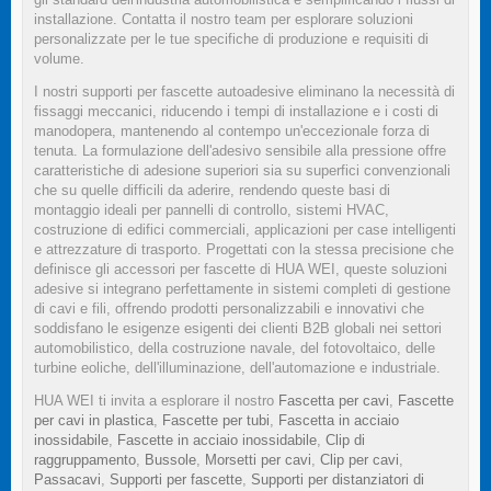
installazione. Contatta il nostro team per esplorare soluzioni
personalizzate per le tue specifiche di produzione e requisiti di
volume.
I nostri supporti per fascette autoadesive eliminano la necessità di
fissaggi meccanici, riducendo i tempi di installazione e i costi di
manodopera, mantenendo al contempo un'eccezionale forza di
tenuta. La formulazione dell'adesivo sensibile alla pressione offre
caratteristiche di adesione superiori sia su superfici convenzionali
che su quelle difficili da aderire, rendendo queste basi di
montaggio ideali per pannelli di controllo, sistemi HVAC,
costruzione di edifici commerciali, applicazioni per case intelligenti
e attrezzature di trasporto. Progettati con la stessa precisione che
definisce gli accessori per fascette di HUA WEI, queste soluzioni
adesive si integrano perfettamente in sistemi completi di gestione
di cavi e fili, offrendo prodotti personalizzabili e innovativi che
soddisfano le esigenze esigenti dei clienti B2B globali nei settori
automobilistico, della costruzione navale, del fotovoltaico, delle
turbine eoliche, dell'illuminazione, dell'automazione e industriale.
HUA WEI ti invita a esplorare il nostro
Fascetta per cavi
,
Fascette
per cavi in plastica
,
Fascette per tubi
,
Fascetta in acciaio
inossidabile
,
Fascette in acciaio inossidabile
,
Clip di
raggruppamento
,
Bussole
,
Morsetti per cavi
,
Clip per cavi
,
Passacavi
,
Supporti per fascette
,
Supporti per distanziatori di