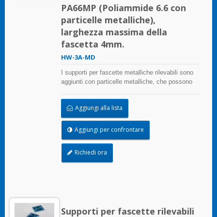
PA66MP (Poliammide 6.6 con
particelle metalliche),
larghezza massima della
fascetta 4mm.
HW-3A-MD
I supporti per fascette metalliche rilevabili sono
aggiunti con particelle metalliche, che possono
essere rilevate da un attrezzatura per metal
detector. Anche piccoli frammenti possono
Aggiungi alla lista
essere rilevati. Può principalmente risolvere il
problema degli inquinanti e dei corpi estranei che
entrano nel processo nell'industria alimentare,
Aggiungi per confrontare
nell'industria delle bevande, nell'industria
farmaceutica e medica. I supporti per fascette
Richiedi ora
metalliche rilevabili sono conformi ai requisiti
della National Food and Drug Administration
(FDA).
Supporti per fascette rilevabili