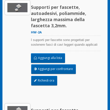
Supporti per fascette,
autoadesivi, poliammide,
larghezza massima della
fascetta 3,2mm.
HW-2A
I supporti per fascette sono progettati per
sostenere fasci di cavi leggeri quando applicati
correttamente su qualsiasi superficie pulita,
liscia e priva di grasso.
Aggiungi alla lista
Aggiungi per confrontare
Richiedi ora