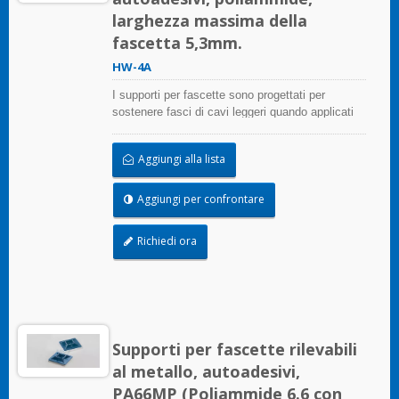
larghezza massima della
fascetta 5,3mm.
HW-4A
I supporti per fascette sono progettati per
sostenere fasci di cavi leggeri quando applicati
correttamente su qualsiasi superficie pulita,
liscia e priva di grasso.
Aggiungi alla lista
Aggiungi per confrontare
Richiedi ora
Supporti per fascette rilevabili
al metallo, autoadesivi,
PA66MP (Poliammide 6.6 con