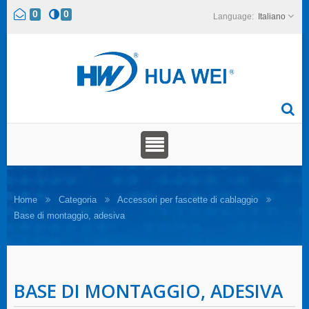
0
0
Italiano
Home
Categoria
Accessori per fascette di cablaggio
Base di montaggio, adesiva
BASE DI MONTAGGIO, ADESIVA