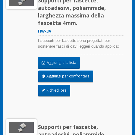
Supporti per fascette,
autoadesivi, poliammide,
larghezza massima della
fascetta 4mm.
HW-3A
I supporti per fascette sono progettati per
sostenere fasci di cavi leggeri quando applicati
correttamente su qualsiasi superficie pulita,
liscia e priva di grasso.
Aggiungi alla lista
Aggiungi per confrontare
Richiedi ora
Supporti per fascette,
autoadesivi, poliammide,