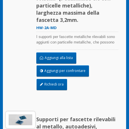
particelle metalliche),
larghezza massima della
fascetta 3,2mm.
HW-2A-MD
I supporti per fascette metalliche rilevabili sono
aggiunti con particelle metalliche, che possono
essere rilevate da un attrezzatura per metal
detector. Anche piccoli frammenti possono
Aggiungi alla lista
essere rilevati. Può principalmente risolvere il
problema degli inquinanti e dei corpi estranei che
entrano nel processo nell'industria alimentare,
Aggiungi per confrontare
nell'industria delle bevande, nell'industria
farmaceutica e medica. I supporti per fascette
Richiedi ora
metalliche rilevabili sono conformi ai requisiti
della National Food and Drug Administration
(FDA).
Supporti per fascette rilevabili
al metallo, autoadesivi,