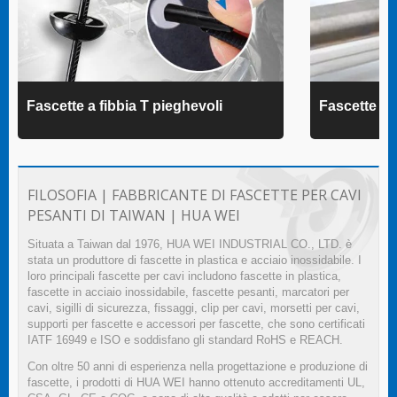
Fascette a fibbia T pieghevoli
Fascette 
FILOSOFIA | FABBRICANTE DI FASCETTE PER CAVI
PESANTI DI TAIWAN | HUA WEI
Situata a Taiwan dal 1976, HUA WEI INDUSTRIAL CO., LTD. è
stata un produttore di fascette in plastica e acciaio inossidabile. I
loro principali fascette per cavi includono fascette in plastica,
fascette in acciaio inossidabile, fascette pesanti, marcatori per
cavi, sigilli di sicurezza, fissaggi, clip per cavi, morsetti per cavi,
supporti per fascette e accessori per fascette, che sono certificati
IATF 16949 e ISO e soddisfano gli standard RoHS e REACH.
Con oltre 50 anni di esperienza nella progettazione e produzione di
fascette, i prodotti di HUA WEI hanno ottenuto accreditamenti UL,