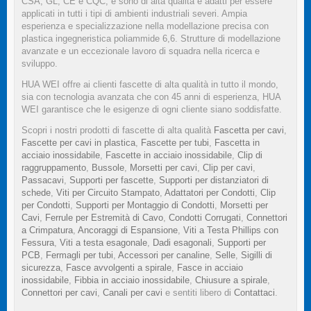
CSA, GL, CE e CQC, e sono di alta qualità e adatti per essere
applicati in tutti i tipi di ambienti industriali severi. Ampia
esperienza e specializzazione nella modellazione precisa con
plastica ingegneristica poliammide 6,6. Strutture di modellazione
avanzate e un eccezionale lavoro di squadra nella ricerca e
sviluppo.
HUA WEI offre ai clienti fascette di alta qualità in tutto il mondo,
sia con tecnologia avanzata che con 45 anni di esperienza, HUA
WEI garantisce che le esigenze di ogni cliente siano soddisfatte.
Scopri i nostri prodotti di fascette di alta qualità
Fascetta per cavi
,
Fascette per cavi in plastica
,
Fascette per tubi
,
Fascetta in
acciaio inossidabile
,
Fascette in acciaio inossidabile
,
Clip di
raggruppamento
,
Bussole
,
Morsetti per cavi
,
Clip per cavi
,
Passacavi
,
Supporti per fascette
,
Supporti per distanziatori di
schede
,
Viti per Circuito Stampato
,
Adattatori per Condotti
,
Clip
per Condotti
,
Supporti per Montaggio di Condotti
,
Morsetti per
Cavi
,
Ferrule per Estremità di Cavo
,
Condotti Corrugati
,
Connettori
a Crimpatura
,
Ancoraggi di Espansione
,
Viti a Testa Phillips con
Fessura
,
Viti a testa esagonale
,
Dadi esagonali
,
Supporti per
PCB
,
Fermagli per tubi
,
Accessori per canaline
,
Selle
,
Sigilli di
sicurezza
,
Fasce avvolgenti a spirale
,
Fasce in acciaio
inossidabile
,
Fibbia in acciaio inossidabile
,
Chiusure a spirale
,
Connettori per cavi
,
Canali per cavi
e sentiti libero di
Contattaci
.