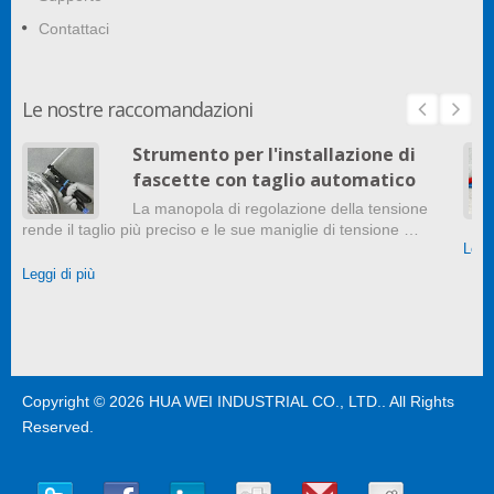
Contattaci
Le nostre raccomandazioni
Strumento per l'installazione di
fascette con taglio automatico
La manopola di regolazione della tensione
rende il taglio più preciso e le sue maniglie di tensione …
Leggi
Leggi di più
Copyright © 2026
HUA WEI INDUSTRIAL CO., LTD.
. All Rights
Reserved.