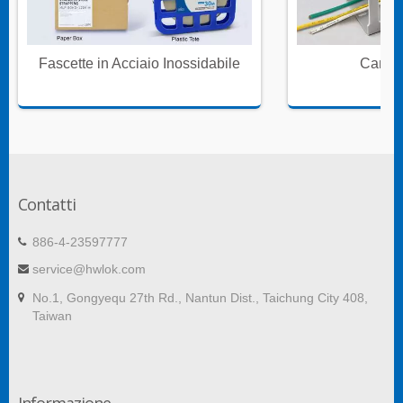
Fascette in Acciaio Inossidabile
Canali
Contatti
886-4-23597777
service@hwlok.com
No.1, Gongyequ 27th Rd., Nantun Dist., Taichung City 408,
Taiwan