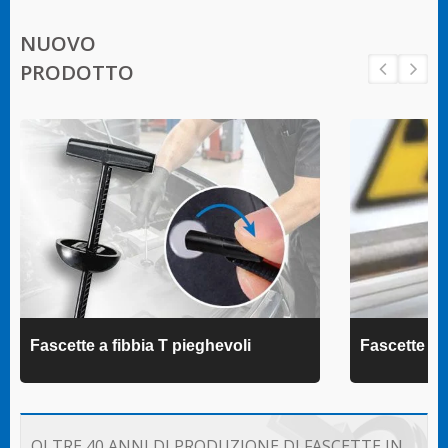
NUOVO
PRODOTTO
Fascette a fibbia T pieghevoli
Fascette 
OLTRE 40 ANNI DI PRODUZIONE DI FASCETTE IN