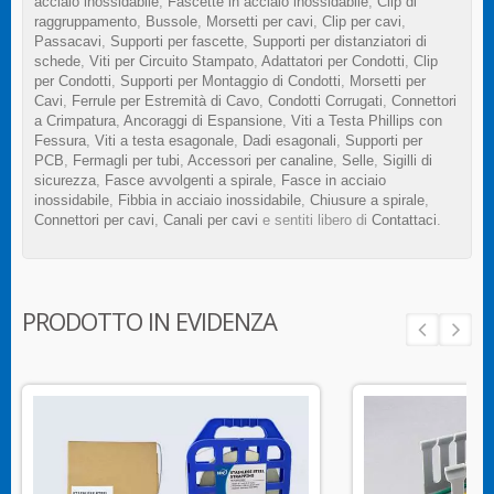
acciaio inossidabile
,
Fascette in acciaio inossidabile
,
Clip di
raggruppamento
,
Bussole
,
Morsetti per cavi
,
Clip per cavi
,
Passacavi
,
Supporti per fascette
,
Supporti per distanziatori di
schede
,
Viti per Circuito Stampato
,
Adattatori per Condotti
,
Clip
per Condotti
,
Supporti per Montaggio di Condotti
,
Morsetti per
Cavi
,
Ferrule per Estremità di Cavo
,
Condotti Corrugati
,
Connettori
a Crimpatura
,
Ancoraggi di Espansione
,
Viti a Testa Phillips con
Fessura
,
Viti a testa esagonale
,
Dadi esagonali
,
Supporti per
PCB
,
Fermagli per tubi
,
Accessori per canaline
,
Selle
,
Sigilli di
sicurezza
,
Fasce avvolgenti a spirale
,
Fasce in acciaio
inossidabile
,
Fibbia in acciaio inossidabile
,
Chiusure a spirale
,
Connettori per cavi
,
Canali per cavi
e sentiti libero di
Contattaci
.
PRODOTTO IN EVIDENZA