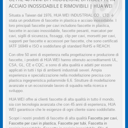
ACCIAIO INOSSIDABILE E RIMOVIBILI | HUA WEI
Situata a Taiwan dal 1976, HUA WEI INDUSTRIAL CO., LTD. è
stata un produttore di fascette in plastica e acciaio inossidabile. I
loro principali fascette per cavi includono fascette in plastica,
fascette in acciaio inossidabile, fascette pesanti, marcatori per
cavi, sigilli di sicurezza, fissaggi, clip per cavi, morsetti per cavi,
supporti per fascette e accessori per fascette, che sono certificati
IATF 16949 e ISO e soddisfano gli standard RoHS e REACH.
Con oltre 50 anni di esperienza nella progettazione e produzione di
fascette, i prodotti di HUA WEI hanno ottenuto accreditamenti UL,
CSA, GL, CE e CQC, e sono di alta qualità e adatti per essere
applicati in tutti i tipi di ambienti industriali severi. Ampia
esperienza e specializzazione nella modellazione precisa con
plastica ingegneristica poliammide 6,6. Strutture di modellazione
avanzate e un eccezionale lavoro di squadra nella ricerca e
sviluppo.
HUA WEI offre ai clienti fascette di alta qualità in tutto il mondo,
sia con tecnologia avanzata che con 45 anni di esperienza, HUA
WEI garantisce che le esigenze di ogni cliente siano soddisfatte.
Scopri i nostri prodotti di fascette di alta qualità
Fascetta per cavi
,
Fascette per cavi in plastica
,
Fascette per tubi
,
Fascetta in