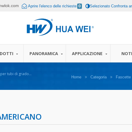
hwlok.com
Aprire l'elenco delle richieste
0
Selezionato Confronta art
DOTTI
PANORAMICA
APPLICAZIONE
NOTI
 per tubi di grado
Home
Categoria
Fascette 
 AMERICANO