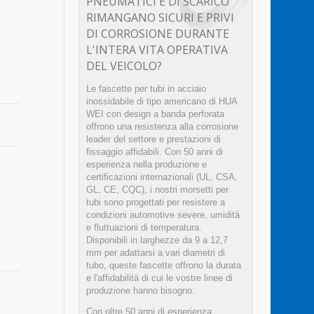
PNEUMATICI E DI SCARICO
RIMANGANO SICURI E PRIVI
DI CORROSIONE DURANTE
L'INTERA VITA OPERATIVA
DEL VEICOLO?
Le fascette per tubi in acciaio
inossidabile di tipo americano di HUA
WEI con design a banda perforata
offrono una resistenza alla corrosione
leader del settore e prestazioni di
fissaggio affidabili. Con 50 anni di
esperienza nella produzione e
certificazioni internazionali (UL, CSA,
GL, CE, CQC), i nostri morsetti per
tubi sono progettati per resistere a
condizioni automotive severe, umidità
e fluttuazioni di temperatura.
Disponibili in larghezze da 9 a 12,7
mm per adattarsi a vari diametri di
tubo, queste fascette offrono la durata
e l'affidabilità di cui le vostre linee di
produzione hanno bisogno.
Con oltre 50 anni di esperienza