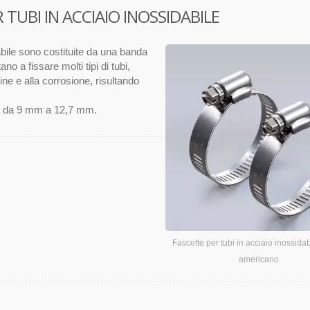
 TUBI IN ACCIAIO INOSSIDABILE
abile sono costituite da una banda
no a fissare molti tipi di tubi,
ine e alla corrosione, risultando
 va da 9 mm a 12,7 mm.
Fascette per tubi in acciaio inossidabi
americano