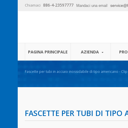
886-4-23597777
Chiamaci
service@
Mandaci una email
PAGINA PRINCIPALE
AZIENDA
PRO
Fascette per tubi in acciaio inossidabile di tipo americano - Clip
professionale
FASCETTE PER TUBI DI TIPO