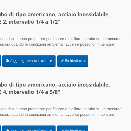
bo di tipo americano, acciaio inossidabile,
2, intervallo 1/4 a 1/2"
nossidabile sono progettate per fissare e sigillare un tubo su un raccordo,
 ancora quando le condizioni ambientali avverse possono influenzare
ione della fascetta e utilizzate dove la corrosione, le vibrazioni, l'azione
oni e le temperature estreme sono una preoccupazione, le fascette in acciaio
Aggiungi per confrontare
Richiedi ora
sere utilizzate praticamente in qualsiasi applicazione interna ed esterna.
bo di tipo americano, acciaio inossidabile,
Fascette TEFZEL®
4, intervallo 1/4 a 5/8"
nossidabile sono progettate per fissare e sigillare un tubo su un raccordo,
 ancora quando le condizioni ambientali avverse possono influenzare
ione della fascetta e utilizzate dove la corrosione, le vibrazioni, l'azione
oni e le temperature estreme sono una preoccupazione, le fascette in acciaio
Aggiungi per confrontare
Richiedi ora