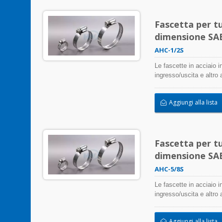
Fascetta per tu
dimensione SAE 
AHC-1/2S
Le fascette in acciaio i
ingresso/uscita e altro
negativamente l'applicaz
atmosferica, le radiazi
Aggiungi alla lista
inossidabile possono es
Fascetta per tu
dimensione SAE 
AHC-5/8S
Le fascette in acciaio i
ingresso/uscita e altro
negativamente l'applicaz
atmosferica, le radiazi
Aggiungi alla lista