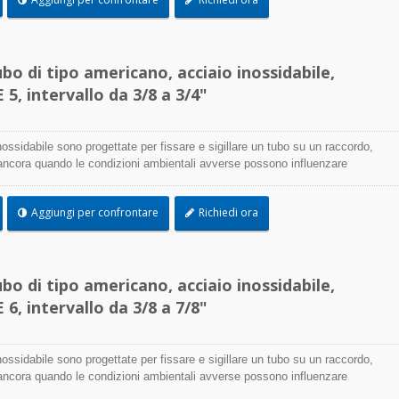
sere utilizzate praticamente in qualsiasi applicazione interna ed esterna.
bo di tipo americano, acciaio inossidabile,
5, intervallo da 3/8 a 3/4"
nossidabile sono progettate per fissare e sigillare un tubo su un raccordo,
 ancora quando le condizioni ambientali avverse possono influenzare
ione della fascetta e utilizzate dove la corrosione, le vibrazioni, l'azione
oni e le temperature estreme sono una preoccupazione, le fascette in acciaio
Aggiungi per confrontare
Richiedi ora
sere utilizzate praticamente in qualsiasi applicazione interna ed esterna.
bo di tipo americano, acciaio inossidabile,
6, intervallo da 3/8 a 7/8"
nossidabile sono progettate per fissare e sigillare un tubo su un raccordo,
 ancora quando le condizioni ambientali avverse possono influenzare
ione della fascetta e utilizzate dove la corrosione, le vibrazioni, l'azione