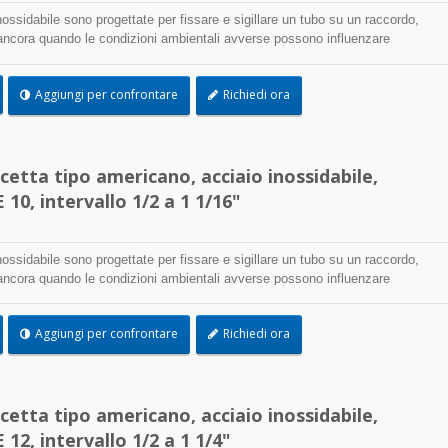
nossidabile sono progettate per fissare e sigillare un tubo su un raccordo,
 ancora quando le condizioni ambientali avverse possono influenzare
ione della fascetta e utilizzate dove la corrosione, le vibrazioni, l'azione
oni e le temperature estreme sono una preoccupazione, le fascette in acciaio
Aggiungi per confrontare
Richiedi ora
sere utilizzate praticamente in qualsiasi applicazione interna ed esterna.
etta tipo americano, acciaio inossidabile,
10, intervallo 1/2 a 1 1/16"
nossidabile sono progettate per fissare e sigillare un tubo su un raccordo,
 ancora quando le condizioni ambientali avverse possono influenzare
ione della fascetta e utilizzate dove la corrosione, le vibrazioni, l'azione
oni e le temperature estreme sono una preoccupazione, le fascette in acciaio
Aggiungi per confrontare
Richiedi ora
sere utilizzate praticamente in qualsiasi applicazione interna ed esterna.
etta tipo americano, acciaio inossidabile,
12, intervallo 1/2 a 1 1/4"