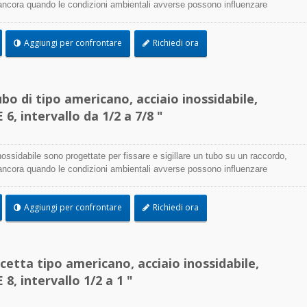
 ancora quando le condizioni ambientali avverse possono influenzare
ione della fascetta e utilizzate dove la corrosione, le vibrazioni, l'azione
oni e le temperature estreme sono una preoccupazione, le fascette in acciaio
Aggiungi per confrontare
Richiedi ora
sere utilizzate praticamente in qualsiasi applicazione interna ed esterna.
bo di tipo americano, acciaio inossidabile,
6, intervallo da 1/2 a 7/8 "
nossidabile sono progettate per fissare e sigillare un tubo su un raccordo,
 ancora quando le condizioni ambientali avverse possono influenzare
ione della fascetta e utilizzate dove la corrosione, le vibrazioni, l'azione
oni e le temperature estreme sono una preoccupazione, le fascette in acciaio
Aggiungi per confrontare
Richiedi ora
sere utilizzate praticamente in qualsiasi applicazione interna ed esterna.
etta tipo americano, acciaio inossidabile,
8, intervallo 1/2 a 1 "