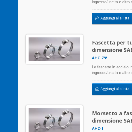
ingresso/uscita e altro
negativamente l'applicaz
atmosferica, le radiazi
Aggiungi alla lista
inossidabile possono es
Fascetta per tu
dimensione SAE 
AHC-7/8
Le fascette in acciaio i
ingresso/uscita e altro
negativamente l'applicaz
atmosferica, le radiazi
Aggiungi alla lista
inossidabile possono es
Morsetto a fasc
dimensione SAE 
AHC-1