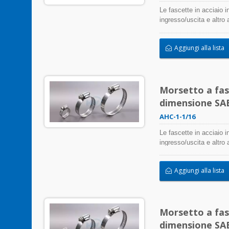
Le fascette in acciaio i
ingresso/uscita e altro
negativamente l'applicaz
atmosferica, le radiazi
Aggiungi alla lista
inossidabile possono es
Morsetto a fasc
dimensione SAE 
AHC-1-1/16
Le fascette in acciaio i
ingresso/uscita e altro
negativamente l'applicaz
atmosferica, le radiazi
Aggiungi alla lista
inossidabile possono es
Morsetto a fasc
dimensione SAE 