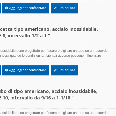
oni e le temperature estreme sono una preoccupazione, le fascette in acciaio
Aggiungi per confrontare
Richiedi ora
sere utilizzate praticamente in qualsiasi applicazione interna ed esterna.
etta tipo americano, acciaio inossidabile,
8, intervallo 1/2 a 1 "
nossidabile sono progettate per fissare e sigillare un tubo su un raccordo,
 ancora quando le condizioni ambientali avverse possono influenzare
ione della fascetta e utilizzate dove la corrosione, le vibrazioni, l'azione
oni e le temperature estreme sono una preoccupazione, le fascette in acciaio
Aggiungi per confrontare
Richiedi ora
sere utilizzate praticamente in qualsiasi applicazione interna ed esterna.
bo di tipo americano, acciaio inossidabile,
10, intervallo da 9/16 a 1-1/16 "
nossidabile sono progettate per fissare e sigillare un tubo su un raccordo,