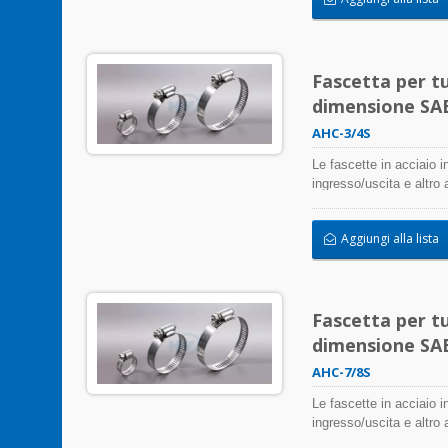
inossidabile possono es
Fascetta per tu
dimensione SAE 
AHC-3/4S
Le fascette in acciaio i
ingresso/uscita e altro
negativamente l'applicaz
atmosferica, le radiazi
Aggiungi alla lista
inossidabile possono es
Fascetta per tu
dimensione SAE 
AHC-7/8S
Le fascette in acciaio i
ingresso/uscita e altro
negativamente l'applicaz