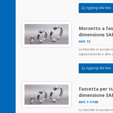
atmosferica, le radiazi
Aggiungi alla lista
inossidabile possono es
Morsetto a fasc
dimensione SAE 
AHC-1S
Le fascette in acciaio i
ingresso/uscita e altro
negativamente l'applicaz
atmosferica, le radiazi
Aggiungi alla lista
inossidabile possono es
Fascetta per tu
dimensione SAE 
AHC-1-1/16S
Le fascette in acciaio i