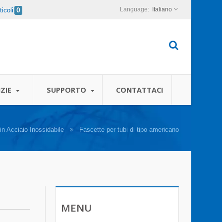
Italiano
icoli
0
ZIE
SUPPORTO
CONTATTACI
in Acciaio Inossidabile
Fascette per tubi di tipo americano
MENU