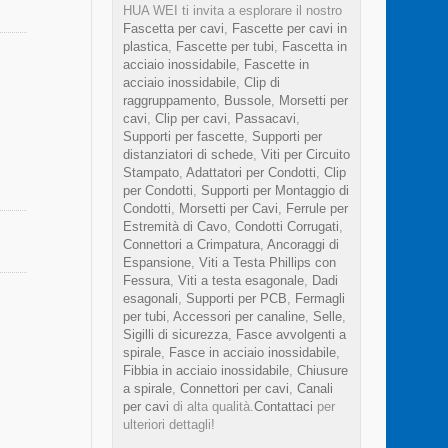
HUA WEI ti invita a esplorare il nostro
Fascetta per cavi
,
Fascette per cavi in
plastica
,
Fascette per tubi
,
Fascetta in
acciaio inossidabile
,
Fascette in
acciaio inossidabile
,
Clip di
raggruppamento
,
Bussole
,
Morsetti per
cavi
,
Clip per cavi
,
Passacavi
,
Supporti per fascette
,
Supporti per
distanziatori di schede
,
Viti per Circuito
Stampato
,
Adattatori per Condotti
,
Clip
per Condotti
,
Supporti per Montaggio di
Condotti
,
Morsetti per Cavi
,
Ferrule per
Estremità di Cavo
,
Condotti Corrugati
,
Connettori a Crimpatura
,
Ancoraggi di
Espansione
,
Viti a Testa Phillips con
Fessura
,
Viti a testa esagonale
,
Dadi
esagonali
,
Supporti per PCB
,
Fermagli
per tubi
,
Accessori per canaline
,
Selle
,
Sigilli di sicurezza
,
Fasce avvolgenti a
spirale
,
Fasce in acciaio inossidabile
,
Fibbia in acciaio inossidabile
,
Chiusure
a spirale
,
Connettori per cavi
,
Canali
per cavi
di alta qualità.
Contattaci
per
ulteriori dettagli!