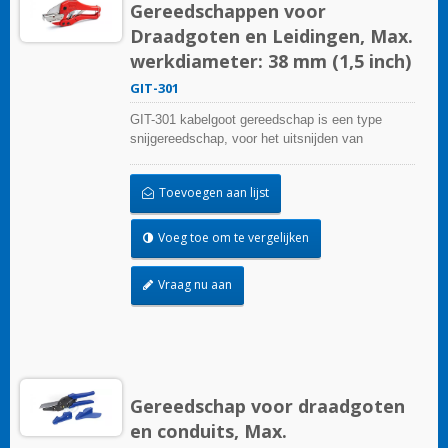
Gereedschappen voor
Draadgoten en Leidingen, Max.
werkdiameter: 38 mm (1,5 inch)
GIT-301
GIT-301 kabelgoot gereedschap is een type
snijgereedschap, voor het uitsnijden van
zijwanden van kabelgoten, plastic platen, plastic
buizen, kabelgoten en routing met één snede
Toevoegen aan lijst
nette snijranden, tot aan de basis van de goot of
leiding zonder bramen of scheuren.
Voeg toe om te vergelijken
Vraag nu aan
Gereedschap voor draadgoten
en conduits, Max.