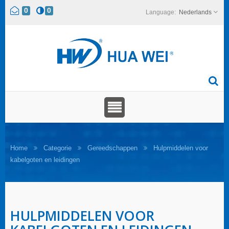
0
0
Nederlands
Home
Categorie
Gereedschappen
Hulpmiddelen voor
kabelgoten en leidingen
HULPMIDDELEN VOOR