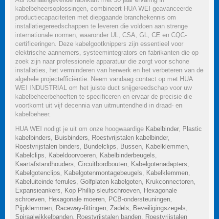
kabelbeheersoplossingen, combineert HUA WEI geavanceerde
productiecapaciteiten met diepgaande branchekennis om
installatiegereedschappen te leveren die voldoen aan strenge
internationale normen, waaronder UL, CSA, GL, CE en CQC-
certificeringen. Deze kabelgootknippers zijn essentieel voor
elektrische aannemers, systeemintegrators en fabrikanten die op
zoek zijn naar professionele apparatuur die zorgt voor schone
installaties, het verminderen van herwerk en het verbeteren van de
algehele projectefficiëntie. Neem vandaag contact op met HUA
WEI INDUSTRIAL om het juiste duct snijgereedschap voor uw
kabelbeheerbehoeften te specificeren en ervaar de precisie die
voortkomt uit vijf decennia van uitmuntendheid in draad- en
kabelbeheer.
HUA WEI nodigt je uit om onze hoogwaardige
Kabelbinder
,
Plastic
kabelbinders
,
Buisbinders
,
Roestvrijstalen kabelbinder
,
Roestvrijstalen binders
,
Bundelclips
,
Bussen
,
Kabelklemmen
,
Kabelclips
,
Kabeldoorvoeren
,
Kabelbinderbeugels
,
Kaartafstandhouders
,
Circuitbordbouten
,
Kabelgotenadapters
,
Kabelgotenclips
,
Kabelgotenmontagebeugels
,
Kabelklemmen
,
Kabeluiteinde ferrules
,
Golfplaten kabelgoten
,
Krukconnectoren
,
Expansieankers
,
Kop Phillip sleufschroeven
,
Hexagonale
schroeven
,
Hexagonale moeren
,
PCB-ondersteuningen
,
Pijpklemmen
,
Raceway-fittingen
,
Zadels
,
Beveiligingszegels
,
Spiraalwikkelbanden
,
Roestvrijstalen banden
,
Roestvrijstalen