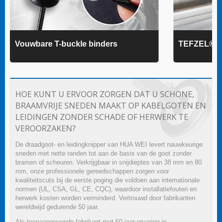
Vouwbare T-buckle binders
TEFZEL® k
HOE KUNT U ERVOOR ZORGEN DAT U SCHONE,
BRAAMVRIJE SNEDEN MAAKT OP KABELGOTEN EN
LEIDINGEN ZONDER SCHADE OF HERWERK TE
VEROORZAKEN?
De draadgoot- en leidingknipper van HUA WEI levert nauwkeurige
sneden met nette randen tot aan de basis van de goot zonder
bramen of scheuren. Verkrijgbaar in snijdieptes van 38 mm en 80
mm, onze professionele gereedschappen zorgen voor
kwaliteitscuts bij de eerste poging die voldoen aan internationale
normen (UL, CSA, GL, CE, CQC), waardoor installatiefouten en
herwerk kosten worden verminderd. Vertrouwd door fabrikanten
wereldwijd gedurende 50 jaar.
Als toonaangevende fabrikant met 50 jaar ervaring in