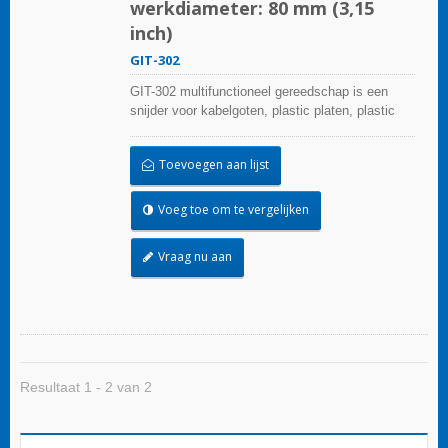
werkdiameter: 80 mm (3,15
inch)
GIT-302
GIT-302 multifunctioneel gereedschap is een
snijder voor kabelgoten, plastic platen, plastic
buizen, kabelgoten en routing.Het biedt nette
snijranden zonder bramen of scheuren door een
Toevoegen aan lijst
enkele snede tot de basis van de buis of leiding.
Voeg toe om te vergelijken
Vraag nu aan
Resultaat 1 - 2 van 2