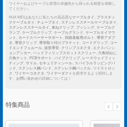
ワイヤーおよびケーブル管理の卓越性から得られる精度を体験し
てください。
HUA WEIはあなたに私たちの高品質な
ケーブルタイ
,
プラスチッ
クケーブルタイ
,
チューブタイ
,
ステンレススチールケーブルタイ
,
ステンレススチールタイ
,
束ねクリップ
,
ブッシング
,
ケーブルク
ランプ
,
ケーブルクリップ
,
ケーブルグランド
,
ケーブルタイマウ
ント
,
カードスペーサーサポート
,
回路基板用ボルト
,
導管アダプ
タ
,
導管クリップ
,
導管取り付けブラケット
,
コードグリップ
,
コー
ドエンドフェルール
,
波形導管
,
クリンプコネクタ
,
エクスパンシ
ョンアンカー
,
ヘッドフィリップスロットスクリュー
,
六角頭ねじ
,
六角ナット
,
PCBサポート
,
パイプクリップ
,
レースウェイフィッ
ティング
,
サドル
,
セキュリティシール
,
スパイラルラッピングバ
ンド
,
ステンレス鋼バンド
,
ステンレス鋼バックル
,
ツイストロッ
ク
,
ワイヤーコネクタ
,
ワイヤーダクト
を探求するよう招待しま
す。
お問い合わせ
の詳細については！
特集商品