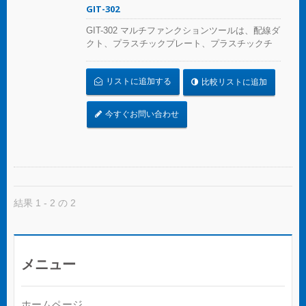
GIT-302
GIT-302 マルチファンクションツールは、配線ダ
クト、プラスチックプレート、プラスチックチ
ューブ、ケーブルトランク、およびルーティン
グ用のカッターです。ダクトや導管の基部まで
リストに追加する
比較リストに追加
一度の切断でバリや亀裂のないきれいな切断面
を提供します。
今すぐお問い合わせ
結果 1 - 2 の 2
メニュー
ホームページ