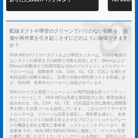
配線ダクトや導管のクリーンでバリのない切断を、損
傷や再作業を引き起こさずにどのように確保できます
か？
HUA WEIのワイヤーダクトおよび導管カッターは、バリや亀裂の
ないダクトの基部までの精密な切断を提供します。38mmおよび
80mmの切断深さで利用可能な当社のプロフェッショナルグレー
ドのツールは、国際基準（UL、CSA、GL、CE、CQC）を満たす
初回品質の切断を保証し、設置の欠陥や再作業コストを削減しま
す。50年間、世界中のメーカーに信頼されています。
50年のケーブル管理ソリューションの専門知識を持つリーディン
グメーカーとして、HUA WEIは高度な製造能力と深い業界知識を
組み合わせ、UL、CSA、GL、CE、CQC認証を含む厳格な国際基
準を満たす設置ツールを提供しています。 これらのワイヤーダク
トカッターは、クリーンな設置を保証し、再作業を減らし、全体
的なプロジェクトの効率を向上させるプロフェッショナルグレー
ドの機器を求める電気工事業者、システムインテグレーター、製
造業者 今日、HUA WEI INDUSTRIALに連絡して、ケーブル管理
の要件に適したダクトカッティングツールを指定し、50年以上の