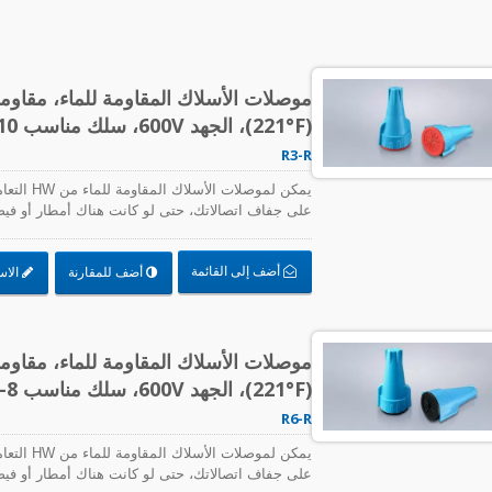
(221°F)، الجهد 600V، سلك مناسب AWG 20-10
R3-R
على جفاف اتصالاتك، حتى لو كانت هناك أمطار أو فيض
بحرية، أو استخدام صناعي. توفر لك موصلات الأسلاك المقاومة للماء م
أضف إلى القائمة
أضف للمقارنة
الاس
كابلات TEFZEL®
(221°F)، الجهد 600V، سلك مناسب AWG 20-8
R6-R
على جفاف اتصالاتك، حتى لو كانت هناك أمطار أو فيض