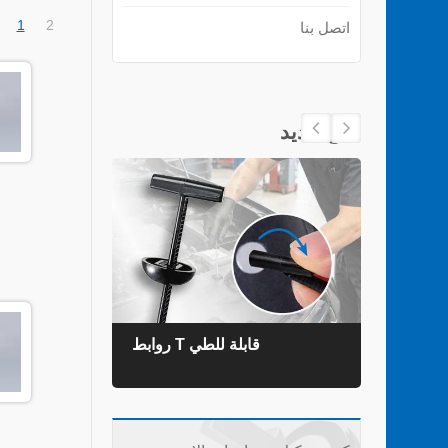
1
2
اتصل بنا
منتج جديد
روابط T قابلة للطي
روابط ال