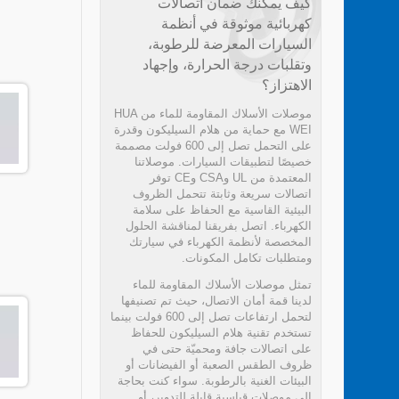
كيف يمكنك ضمان اتصالات
كهربائية موثوقة في أنظمة
السيارات المعرضة للرطوبة،
وتقلبات درجة الحرارة، وإجهاد
الاهتزاز؟
موصلات الأسلاك المقاومة للماء من HUA
WEI مع حماية من هلام السيليكون وقدرة
على التحمل تصل إلى 600 فولت مصممة
خصيصًا لتطبيقات السيارات. موصلاتنا
المعتمدة من UL وCSA وCE توفر
اتصالات سريعة وثابتة تتحمل الظروف
البيئية القاسية مع الحفاظ على سلامة
الكهرباء. اتصل بفريقنا لمناقشة الحلول
المخصصة لأنظمة الكهرباء في سيارتك
ومتطلبات تكامل المكونات.
تمثل موصلات الأسلاك المقاومة للماء
لدينا قمة أمان الاتصال، حيث تم تصنيفها
لتحمل ارتفاعات تصل إلى 600 فولت بينما
تستخدم تقنية هلام السيليكون للحفاظ
على اتصالات جافة ومحميّة حتى في
ظروف الطقس الصعبة أو الفيضانات أو
البيئات الغنية بالرطوبة. سواء كنت بحاجة
إلى موصلات قياسية قابلة للتدوير، أو