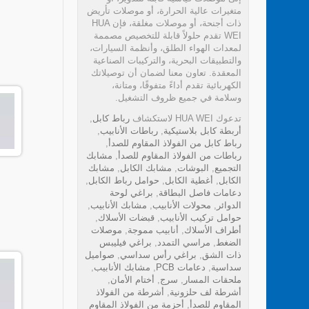
متغيرات عالية الحرارة، أو موصلات تأريض
ذات أجنحة، أو موصلات مغلقة، فإن HUA
WEI تقدم حلولاً قابلة للتخصيص مصممة
لمعدات الهواء الطلق، وأنظمة السيارات،
والتطبيقات البحرية، والتركيبات الصناعية
المعقدة. تعاون معنا لضمان أن توصيلاتك
الكهربائية تقدم أداءً متفوقًا، ومتانة،
وسلامة في جميع ظروف التشغيل.
تدعوك HUA WEI لاستكشاف
رباط كابل
,
أربطة كابل بلاستيكية
,
رباطات الأنابيب
,
رباط كابل من الفولاذ المقاوم للصدأ
,
رباطات من الفولاذ المقاوم للصدأ
,
مشابك
التجميع
,
البوشات
,
مشابك الكابل
,
مشابك
الكابل
,
أغطية الكابل
,
حوامل رباط الكابل
,
دعامات فاصل البطاقة
,
براغي لوحة
الدوائر
,
محولات الأنابيب
,
مشابك الأنابيب
,
حوامل تركيب الأنابيب
,
قبضات الأسلاك
,
أطراف الأسلاك
,
أنابيب مموجة
,
موصلات
الضغط
,
مراسي التمدد
,
براغي فيليبس
ذات الشق
,
براغي رأس سداسي
,
صواميل
سداسية
,
دعامات PCB
,
مشابك الأنابيب
,
ملحقات المسار
,
سرج
,
أختام الأمان
,
أشرطة لف حلزونية
,
أشرطة من الفولاذ
المقاوم للصدأ
,
أحزمة من الفولاذ المقاوم