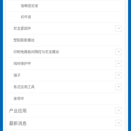
插鞘固定座
扣件座
尼龙紧固件
塑胶膨胀螺丝
印刷电路板间隔柱与尼龙螺丝
线材保护件
端子
各式应用工具
束带环
产业应用
最新消息