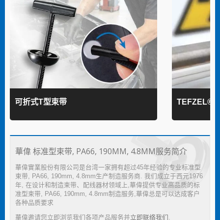
可折式T型束带
TEFZEL®
華偉 标准型束带, PA66, 190MM, 4.8MM服务简介
華偉實業股份有限公司是台湾一家拥有超过45年经验的专业标准型
束带, PA66, 190mm, 4.8mm生产制造服务商. 我们成立于西元1976
年, 在设计和制造束带、配线器材领域上,華偉提供专业高品质的标
准型束带, PA66, 190mm, 4.8mm制造服务,華偉总是可以达成客户
各种品质要求
華偉邀请您立即浏览我们各项产品服务并
立即联络我们
.