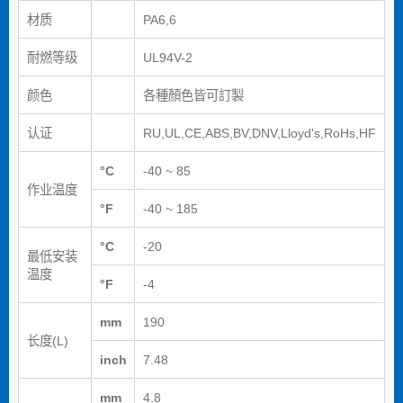
材质
PA6,6
耐燃等级
UL94V-2
颜色
各種顏色皆可訂製
认证
RU,UL,CE,ABS,BV,DNV,Lloyd's,RoHs,HF
°C
-40 ~ 85
作业温度
°F
-40 ~ 185
°C
-20
最低安装
温度
°F
-4
mm
190
长度(L)
inch
7.48
mm
4.8