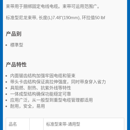
束带用于捆绑固定电线电缆。束带可运用范围广。
标准型尼龙束带, 长度(L)7.48"(190mm), 环拉值50 lbf
产品别
標準型
产品特性
内面锯齿结构加强牢固电缆和管束
带头卡齿结构保证高拉伸强度，同时带身穿入省力
具阻燃、耐热、抗紫外线等特性
一体成型结构确保功能穏定可靠
应用广泛，从一般型到重型电缆管理都适用
耐用，安全，易用
品名
标准型束带-通用型