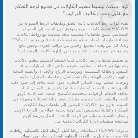
كيف يمكنك تبسيط تنظيم الكابلات في تجميع لوحة التحكم
مع تقليل وقت وتكاليف التركيب؟
تقدم قواعد ربط الكابلات ذاتية اللصق وملحقات الربط المتنوعة من
HUA WEI تنظيم كابلات سريع وموثوق دون الحاجة إلى الحفر أو
المسامير. تندمج ملحقاتنا المصممة بدقة بسلاسة مع روابط الكابلات
لإنشاء تخطيطات لوحات تحكم منظمة واحترافية تلبي معايير UL وCSA
وCE. قلل من وقت التجميع، وحسن من مراقبة الجودة، وحقق نتائج
متسقة عبر جميع دفعات الإنتاج مع حلول إدارة الكابلات المثبتة لدينا.
تم تصميم ملحقات ربط الكابلات لدينا خصيصًا لتحسين تنظيم الكابلات
وحمايتها عبر قطاعات صناعية متنوعة بما في ذلك السيارات، وبناء
السفن، والطاقة الشمسية، وتوربينات الرياح، والإضاءة، وأنظمة التدفئة
والتهوية وتكييف الهواء، والأتمتة، والنقل، وتطبيقات المنازل الذكية،
ولوحات التحكم، وبناء المباني التجارية. سواء كنت بحاجة إلى حلول ذاتية
اللصق للتثبيت السريع، أو خيارات قابلة للكشف عن المعادن لبيئات
معالجة الطعام، أو قواعد متخصصة للأسطح الصعبة، فقد قامت فريق
البحث والتطوير لدينا بتصميم ملحقات توفر متانة استثنائية وسهولة في
التثبيت. تعاون مع HUA WEI للوصول إلى ملحقات ربط الكابلات
المبتكرة والقابلة للتخصيص المدعومة بخدمة عملاء من الدرجة الأولى،
وأسعار تنافسية، وتسليم في الوقت المحدد - اتصل بفريقنا اليوم
لمناقشة متطلبات إدارة الكابلات الخاصة بك.
تدعوك HUA WEI لاستكشاف
رباط كابل
,
أربطة كابل بلاستيكية
,
رباطات
الأنابيب
,
رباط كابل من الفولاذ المقاوم للصدأ
,
رباطات من الفولاذ