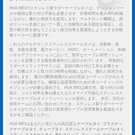
HUA WEIのステンレス製ラダーケーブルタイは、テンションツー
ルや複雑な取り付け手順を必要とせず、作業時間を最大40%削減
しながら、優れた保持力を提供します。マルチロック機構は、高
ボリューム生産において一貫した信頼性のある固定を保証し、品
質や耐久性を損なうことなく組立効率を最適化しようとする自動
車メーカーに最適です。
これらのマルチロックステンレススチールタイは、自動車、造
船、太陽光発電、風力タービン、HVAC、オートメーション、制御
パネルアプリケーションにおいて、堅牢なケーブル管理ソリュー
ションを必要とする製造業者向けに設計されています。 革新的な
ラダーストリップデザインは、追加の取り付け工具を必要とせ
ず、労働コストと取り付け時間を削減しながら、優れた保持力を
維持します。 最大の断熱保護のための完全コーティングされたタ
イが必要な場合でも、極端な温度環境のための未コーティングの
オプションが必要な場合でも、HUA WEIは耐久性、取り付けの容
易さ、コスト効率を兼ね備えたカスタマイズ可能なステンレスス
チールケーブルタイソリューションを提供します。 本日、当社の
技術チームにお問い合わせいただき、ステンレス製ラダーケーブ
ルタイがどのように貴社の産業用ケーブル管理業務を最適化でき
るかをご確認ください。
HUA WEIはあなたに私たちの高品質な
ケーブルタイ
,
プラスチッ
クケーブルタイ
,
チューブタイ
,
ステンレススチールケーブルタイ
,
ステンレススチールタイ
,
束ねクリップ
,
ブッシング
,
ケーブルク