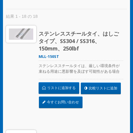
結果 1 - 18 の 18
ステンレススチールタイ、はしご
タイプ、SS304 / SS316、
150mm、250lbf
MLL-150ST
ステンレススチールタイは、厳しい環境条件が
束ねる用途に悪影響を及ぼす可能性がある場合
に、ホース、ケーブル、ポール、パイプなどを
固定するために設計されています。腐食、振
リストに追加する
比較リストに追加
動、風化、放射線、温度の極端な変化が懸念さ
れる場所で使用され、ステンレススチールタイ
はほぼすべての屋内、屋外、地下の用途で使用
今すぐお問い合わせ
できます。