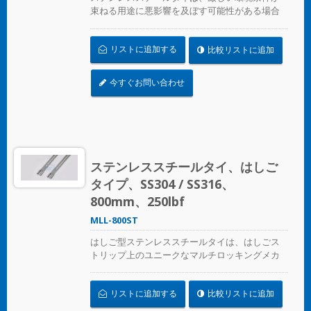
束ねる用途に悪影響を及ぼす可能性がある場合
に、ホース、ケーブル、ポール、パイプなどを
固定するために設計されています。腐食、振
リストに追加する
比較リストに追加
動、風化、放射線、温度の極端な変化が懸念さ
れる場所で使用され、ステンレススチールタイ
はほぼすべての屋内、屋外、地下の用途で使用
今すぐお問い合わせ
できます。
ステンレススチールタイ、はしご
タイプ、SS304 / SS316、
800mm、250lbf
MLL-800ST
はしご型ステンレススチールタイは、はしごス
トリップ上のユニークなマルチロッキングメカ
ニズムデザインで、圧着工具なしで適用できま
す
リストに追加する
比較リストに追加