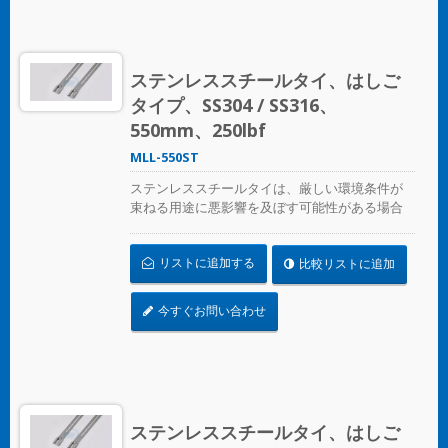
ステンレススチールタイ、はしご
タイプ、SS304 / SS316、
550mm、250lbf
MLL-550ST
ステンレススチールタイは、厳しい環境条件が
束ねる用途に悪影響を及ぼす可能性がある場合
に、ホース、ケーブル、ポール、パイプなどを
固定するために設計されています。腐食、振
リストに追加する
比較リストに追加
動、風化、放射線、温度の極端な変化が懸念さ
れる場所で使用され、ステンレススチールタイ
はほぼすべての屋内、屋外、地下の用途で使用
今すぐお問い合わせ
できます。
ステンレススチールタイ、はしご