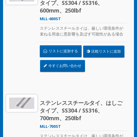
タイプ、SS304 / SS316、
600mm、250lbf
MLL-600ST
ステンレススチールタイは、厳しい環境条件が
束ねる用途に悪影響を及ぼす可能性がある場合
に、ホース、ケーブル、ポール、パイプなどを
固定するために設計されています。腐食、振
リストに追加する
比較リストに追加
動、風化、放射線、温度の極端な変化が懸念さ
れる場所で使用され、ステンレススチールタイ
はほぼすべての屋内、屋外、地下の用途で使用
今すぐお問い合わせ
できます。
ステンレススチールタイ、はしご
タイプ、SS304 / SS316、
700mm、250lbf
MLL-700ST
ステンレススチールタイは、厳しい環境条件が