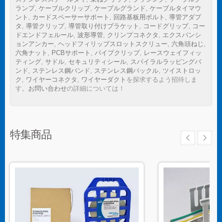
ランプ
,
ケーブルクリップ
,
ケーブルグランド
,
ケーブルタイマウ
ント
,
カードスペーサーサポート
,
回路基板用ボルト
,
導管アダプ
タ
,
導管クリップ
,
導管取り付けブラケット
,
コードグリップ
,
コー
ドエンドフェルール
,
波形導管
,
クリンプコネクタ
,
エクスパンシ
ョンアンカー
,
ヘッドフィリップスロットスクリュー
,
六角頭ねじ
,
六角ナット
,
PCBサポート
,
パイプクリップ
,
レースウェイフィッ
ティング
,
サドル
,
セキュリティシール
,
スパイラルラッピングバ
ンド
,
ステンレス鋼バンド
,
ステンレス鋼バックル
,
ツイストロッ
ク
,
ワイヤーコネクタ
,
ワイヤーダクト
を探求するよう招待しま
す。
お問い合わせ
の詳細については！
特集商品