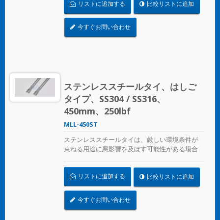
リストに追加する
比較リストに追加
動、風化、放射線、温度の極端な変化が懸念さ
れる場所で使用され、ステンレススチールタイ
はほぼすべての屋内、屋外、地下の用途で使用
今すぐお問い合わせ
できます。
ステンレススチールタイ、はしご
タイプ、SS304 / SS316、
450mm、250lbf
MLL-450ST
ステンレススチールタイは、厳しい環境条件が
束ねる用途に悪影響を及ぼす可能性がある場合
に、ホース、ケーブル、ポール、パイプなどを
固定するために設計されています。腐食、振
リストに追加する
比較リストに追加
動、風化、放射線、温度の極端な変化が懸念さ
れる場所で使用され、ステンレススチールタイ
はほぼすべての屋内、屋外、地下の用途で使用
今すぐお問い合わせ
できます。