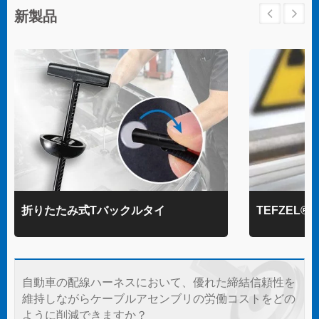
新製品
折りたたみ式Tバックルタイ
TEFZEL
自動車の配線ハーネスにおいて、優れた締結信頼性を
維持しながらケーブルアセンブリの労働コストをどの
ように削減できますか？