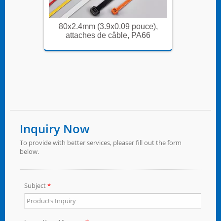
ce),
80x2.4mm (3.9x0.09 pouce),
80x2.
A66
attaches de câble, PA66
att