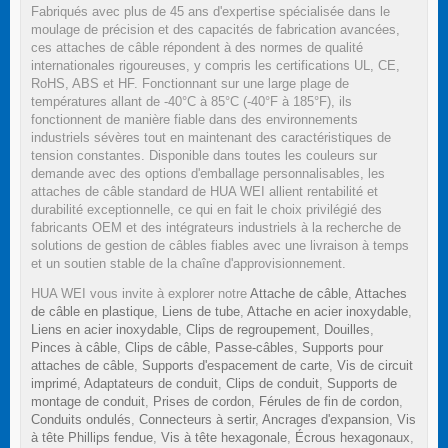
Fabriqués avec plus de 45 ans d'expertise spécialisée dans le
moulage de précision et des capacités de fabrication avancées,
ces attaches de câble répondent à des normes de qualité
internationales rigoureuses, y compris les certifications UL, CE,
RoHS, ABS et HF. Fonctionnant sur une large plage de
températures allant de -40°C à 85°C (-40°F à 185°F), ils
fonctionnent de manière fiable dans des environnements
industriels sévères tout en maintenant des caractéristiques de
tension constantes. Disponible dans toutes les couleurs sur
demande avec des options d'emballage personnalisables, les
attaches de câble standard de HUA WEI allient rentabilité et
durabilité exceptionnelle, ce qui en fait le choix privilégié des
fabricants OEM et des intégrateurs industriels à la recherche de
solutions de gestion de câbles fiables avec une livraison à temps
et un soutien stable de la chaîne d'approvisionnement.
HUA WEI vous invite à explorer notre
Attache de câble
,
Attaches
de câble en plastique
,
Liens de tube
,
Attache en acier inoxydable
,
Liens en acier inoxydable
,
Clips de regroupement
,
Douilles
,
Pinces à câble
,
Clips de câble
,
Passe-câbles
,
Supports pour
attaches de câble
,
Supports d'espacement de carte
,
Vis de circuit
imprimé
,
Adaptateurs de conduit
,
Clips de conduit
,
Supports de
montage de conduit
,
Prises de cordon
,
Férules de fin de cordon
,
Conduits ondulés
,
Connecteurs à sertir
,
Ancrages d'expansion
,
Vis
à tête Phillips fendue
,
Vis à tête hexagonale
,
Écrous hexagonaux
,