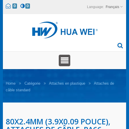
0
0
Français
Home
Catégorie
Attaches en plastique
Attaches de
câble standard
80X2.4MM (3.9X0.09 POUCE),