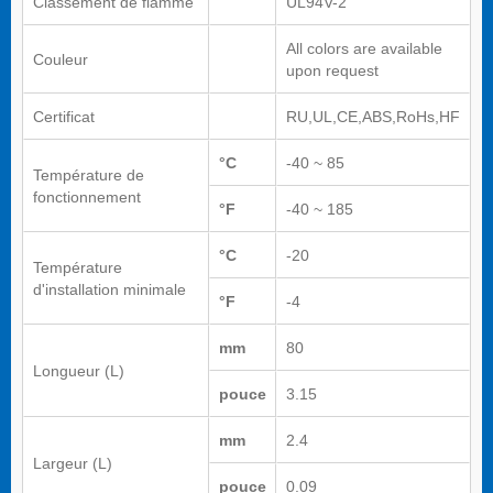
Classement de flamme
UL94V-2
All colors are available
Couleur
upon request
Certificat
RU,UL,CE,ABS,RoHs,HF
°C
-40 ~ 85
Température de
fonctionnement
°F
-40 ~ 185
°C
-20
Température
d'installation minimale
°F
-4
mm
80
Longueur (L)
pouce
3.15
mm
2.4
Largeur (L)
pouce
0.09