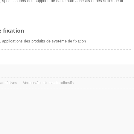
, spécifications des supports de câble auto-adhésifs et des selles de fil
 fixation
, applications des produits de système de fixation
-adhésives
Verrous à torsion auto-adhésifs