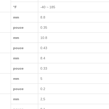
°F
-40 ~ 185
mm
8.8
pouce
0.35
mm
10.8
pouce
0.43
mm
8.4
pouce
0.33
mm
5
pouce
0.2
mm
2,5