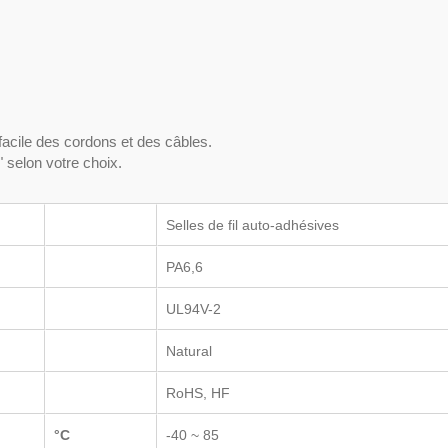
facile des cordons et des câbles.
 selon votre choix.
Selles de fil auto-adhésives
PA6,6
UL94V-2
Natural
RoHS, HF
°C
-40 ~ 85