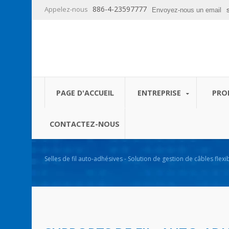
886-4-23597777
Appelez-nous
Envoyez-nous un email
PAGE D'ACCUEIL
ENTREPRISE
PRO
CONTACTEZ-NOUS
Selles de fil auto-adhésives - Solution de gestion de câbles flexi