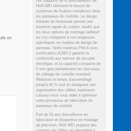
Les supports de fil auto-adhésifs de
HUA WEI éliminent le besoin de
systèmes de fixation complexes dans
les panneaux de contrôle. Le design
d'entrée de l'entonnoir permet une
insertion rapide du cordon, tandis que
les deux options de montage (adhésif
uits en
ou vis) s'adaptent à vos exigences
spécifiques en matière de design de
panneau. Notre matériau PA6.6 avec
certification UL94V-2 garantit la
conformité aux normes de sécurité
électrique, et la capacité compacte de
5 mm gère parfaitement les faisceaux
de câblage de contrôle standard.
Réduisez le temps d'assemblage
jusqu'à 40 % tout en atteignant une
organisation des câbles supérieure.
Laissez-nous vous aider à optimiser
votre processus de fabrication de
panneaux de contrôle.
Fort de 50 ans d'excellence en
fabrication et d'expertise en moulage
de précision, HUA WEI propose des
supports de câbles qui répondent à