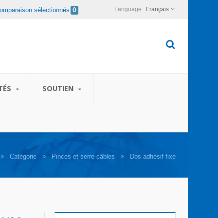
Français
omparaison sélectionnés
0
TÉS
SOUTIEN
Catégorie
Pinces et serre-câbles
Dos adhésif fixe