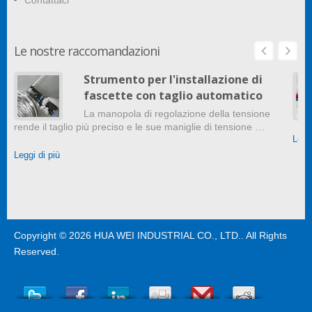
Le nostre raccomandazioni
Strumento per l'installazione di
fascette con taglio automatico
La manopola di regolazione della tensione
rende il taglio più preciso e le sue maniglie di tensione …
Leggi
Leggi di più
Copyright © 2026
HUA WEI INDUSTRIAL CO., LTD.
. All Rights
Reserved.