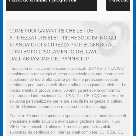
COME PUOI GARANTIRE CHE LE TUE
ATTREZZATURE ELETTRICHE SODDISFINO GLI
STANDARD DI SICUREZZA PROTEGGENDO AL
CONTEMPO L'ISOLAMENTO DEL CAVO
DALL'ABRASIONE DEL PANNELLO?
I manicotti di rilascio di tensione classificati UL94V-2 di HUA WEI
combinano la tecnologia di presa antiscivolo con una costruzione
in poliammide 6.6 di alta qualità per fornire protezione isolante
certificata per i tuoi pannelli di controllo e alloggiamenti elettrici. La
nostra eredità di produzione di 50 anni garantisce la conformità
agli standard internazionali (UL, CSA, GL, CE, CQC) mentre offre
soluzioni personalizzate per le tue specifiche esigenze di calibro
dei fili. Richiedi un campione o una scheda tecnica oggi.
Con oltre 50 anni di esperienza specializzata nella modellazione di
precisione e nelle soluzioni avanzate di gestione dei cavi, HUA
WEI offre manicotti di rilascio di tensione personalizzabili
supportati da certificazioni internazionali complete (UL, CSA, GL,