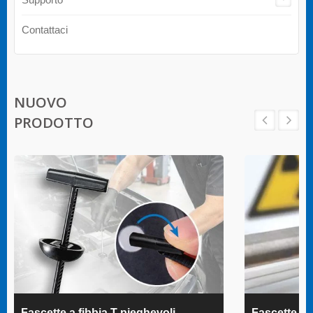
Contattaci
NUOVO
PRODOTTO
Fascette a fibbia T pieghevoli
Fascette 