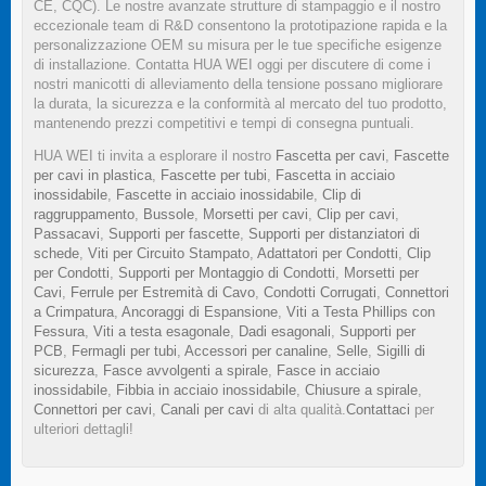
CE, CQC). Le nostre avanzate strutture di stampaggio e il nostro
eccezionale team di R&D consentono la prototipazione rapida e la
personalizzazione OEM su misura per le tue specifiche esigenze
di installazione. Contatta HUA WEI oggi per discutere di come i
nostri manicotti di alleviamento della tensione possano migliorare
la durata, la sicurezza e la conformità al mercato del tuo prodotto,
mantenendo prezzi competitivi e tempi di consegna puntuali.
HUA WEI ti invita a esplorare il nostro
Fascetta per cavi
,
Fascette
per cavi in plastica
,
Fascette per tubi
,
Fascetta in acciaio
inossidabile
,
Fascette in acciaio inossidabile
,
Clip di
raggruppamento
,
Bussole
,
Morsetti per cavi
,
Clip per cavi
,
Passacavi
,
Supporti per fascette
,
Supporti per distanziatori di
schede
,
Viti per Circuito Stampato
,
Adattatori per Condotti
,
Clip
per Condotti
,
Supporti per Montaggio di Condotti
,
Morsetti per
Cavi
,
Ferrule per Estremità di Cavo
,
Condotti Corrugati
,
Connettori
a Crimpatura
,
Ancoraggi di Espansione
,
Viti a Testa Phillips con
Fessura
,
Viti a testa esagonale
,
Dadi esagonali
,
Supporti per
PCB
,
Fermagli per tubi
,
Accessori per canaline
,
Selle
,
Sigilli di
sicurezza
,
Fasce avvolgenti a spirale
,
Fasce in acciaio
inossidabile
,
Fibbia in acciaio inossidabile
,
Chiusure a spirale
,
Connettori per cavi
,
Canali per cavi
di alta qualità.
Contattaci
per
ulteriori dettagli!