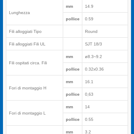
mm
14.9
Lunghezza
pollice
0.59
Fili alloggiati Tipo
Round
Fili alloggiati Fili UL
SJT 18/3
mm
ø8.3~9.2
Fili ospitati circa. Fili
pollice
0.32x0.36
mm
16.1
Fori di montaggio H
pollice
0,63
mm
14
Fori di montaggio L
pollice
0.55
mm
3.2