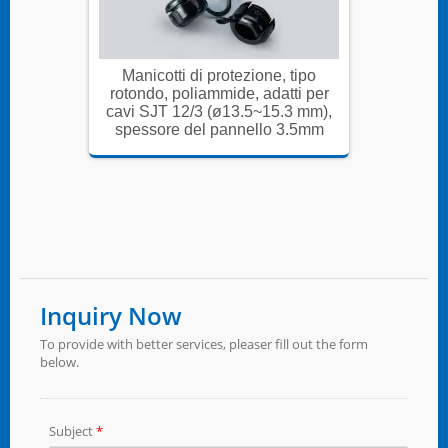
tipo
Manicotti di protezione, tipo
Manic
ti per
rotondo, poliammide, adatti per
rotond
3 mm),
cavi SJT 12/3 (ø13.5~15.3 mm),
cavi S
3.5mm
spessore del pannello 3.5mm
spess