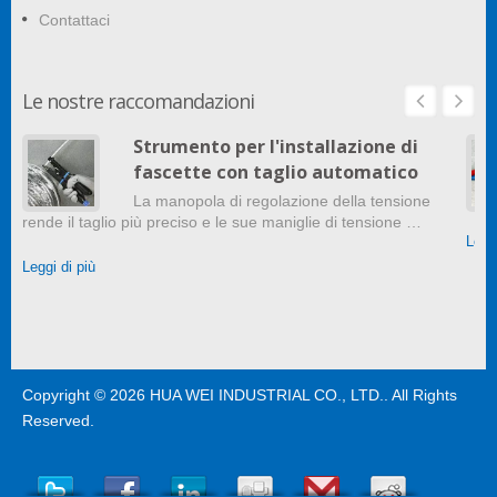
Contattaci
Le nostre raccomandazioni
Strumento per l'installazione di
fascette con taglio automatico
La manopola di regolazione della tensione
rende il taglio più preciso e le sue maniglie di tensione …
Leggi
Leggi di più
Copyright © 2026
HUA WEI INDUSTRIAL CO., LTD.
. All Rights
Reserved.