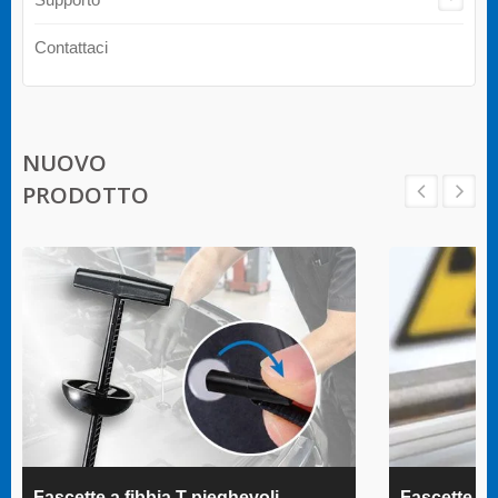
Contattaci
NUOVO
PRODOTTO
Fascette a fibbia T pieghevoli
Fascette 