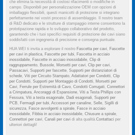
che elimina la necessità di costosi rifacimenti o modifiche in
campo. Disponibili per personalizzazione OEM con opzioni di
imballaggio flessibili, questi manicotti di protezione si integrano
perfettamente nei vostri processi di assemblaggio. Il nostro team
di R&D dedicato e le strutture di stampaggio interne consentono la
prototipazione rapida e lo sviluppo collaborativo del prodotto,
garantendo che i tuoi specifici requisiti di protezione dei cavi siano
soddisfatti con ingegneria di precisione e consegna puntuale.
HUA WEI ti invita a esplorare il nostro
Fascetta per cavi
,
Fascette
per cavi in plastica
,
Fascette per tubi
,
Fascetta in acciaio
inossidabile
,
Fascette in acciaio inossidabile
,
Clip di
raggruppamento
,
Bussole
,
Morsetti per cavi
,
Clip per cavi
,
Passacavi
,
Supporti per fascette
,
Supporti per distanziatori di
schede
,
Viti per Circuito Stampato
,
Adattatori per Condotti
,
Clip
per Condotti
,
Supporti per Montaggio di Condotti
,
Morsetti per
Cavi
,
Ferrule per Estremità di Cavo
,
Condotti Corrugati
,
Connettori
a Crimpatura
,
Ancoraggi di Espansione
,
Viti a Testa Phillips con
Fessura
,
Viti a testa esagonale
,
Dadi esagonali
,
Supporti per
PCB
,
Fermagli per tubi
,
Accessori per canaline
,
Selle
,
Sigilli di
sicurezza
,
Fasce avvolgenti a spirale
,
Fasce in acciaio
inossidabile
,
Fibbia in acciaio inossidabile
,
Chiusure a spirale
,
Connettori per cavi
,
Canali per cavi
di alta qualità.
Contattaci
per
ulteriori dettagli!