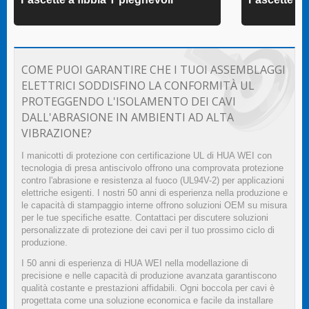
COME PUOI GARANTIRE CHE I TUOI ASSEMBLAGGI
ELETTRICI SODDISFINO LA CONFORMITÀ UL
PROTEGGENDO L'ISOLAMENTO DEI CAVI
DALL'ABRASIONE IN AMBIENTI AD ALTA
VIBRAZIONE?
I manicotti di protezione con certificazione UL di HUA WEI con
tecnologia di presa antiscivolo offrono una comprovata protezione
contro l'abrasione e resistenza al fuoco (UL94V-2) per applicazioni
elettriche esigenti. I nostri 50 anni di esperienza nella produzione e
le capacità di stampaggio interne offrono soluzioni OEM su misura
per le tue specifiche esatte. Contattaci per discutere soluzioni
personalizzate di protezione dei cavi per il tuo prossimo ciclo di
produzione.
I 50 anni di esperienza di HUA WEI nella modellazione di
precisione e nelle capacità di produzione avanzata garantiscono
qualità costante e prestazioni affidabili. Ogni boccola per cavi è
progettata come una soluzione economica e facile da installare