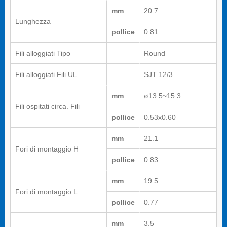
mm
20.7
Lunghezza
pollice
0.81
Fili alloggiati Tipo
Round
Fili alloggiati Fili UL
SJT 12/3
mm
ø13.5~15.3
Fili ospitati circa. Fili
pollice
0.53x0.60
mm
21.1
Fori di montaggio H
pollice
0.83
mm
19.5
Fori di montaggio L
pollice
0.77
mm
3.5