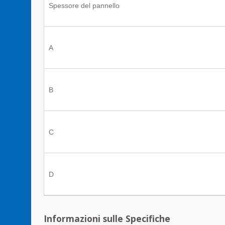
Spessore del pannello
A
B
C
D
Informazioni sulle Specifiche