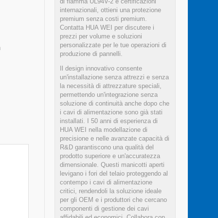
di fiamma UL94V-2 e certificazioni
internazionali, ottieni una protezione
premium senza costi premium.
Contatta HUA WEI per discutere i
prezzi per volume e soluzioni
personalizzate per le tue operazioni di
n
produzione di pannelli.
Il design innovativo consente
un'installazione senza attrezzi e senza
la necessità di attrezzature speciali,
permettendo un'integrazione senza
soluzione di continuità anche dopo che
i cavi di alimentazione sono già stati
installati. I 50 anni di esperienza di
HUA WEI nella modellazione di
precisione e nelle avanzate capacità di
R&D garantiscono una qualità del
prodotto superiore e un'accuratezza
dimensionale. Questi manicotti aperti
levigano i fori del telaio proteggendo al
contempo i cavi di alimentazione
critici, rendendoli la soluzione ideale
per gli OEM e i produttori che cercano
componenti di gestione dei cavi
affidabili ed economici. Collabora con