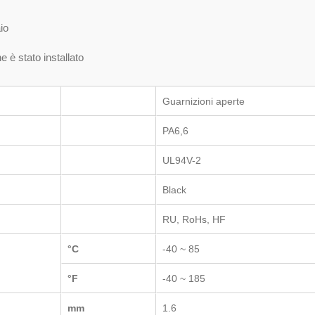
aio
 è stato installato
Guarnizioni aperte
PA6,6
UL94V-2
Black
RU, RoHs, HF
°C
-40 ~ 85
°F
-40 ~ 185
mm
1.6