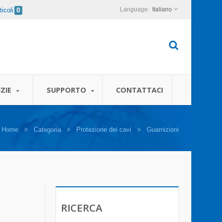
Italiano
icoli
0
ZIE
SUPPORTO
CONTATTACI
Home
Categoria
Protezione dei cavi
Guarnizioni
RICERCA