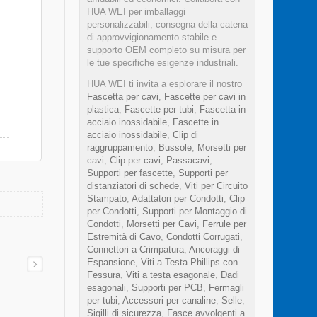
HUA WEI per imballaggi
personalizzabili, consegna della catena
di approvvigionamento stabile e
supporto OEM completo su misura per
le tue specifiche esigenze industriali.
HUA WEI ti invita a esplorare il nostro
Fascetta per cavi
,
Fascette per cavi in
plastica
,
Fascette per tubi
,
Fascetta in
acciaio inossidabile
,
Fascette in
acciaio inossidabile
,
Clip di
raggruppamento
,
Bussole
,
Morsetti per
cavi
,
Clip per cavi
,
Passacavi
,
Supporti per fascette
,
Supporti per
distanziatori di schede
,
Viti per Circuito
Stampato
,
Adattatori per Condotti
,
Clip
per Condotti
,
Supporti per Montaggio di
Condotti
,
Morsetti per Cavi
,
Ferrule per
Estremità di Cavo
,
Condotti Corrugati
,
Connettori a Crimpatura
,
Ancoraggi di
Espansione
,
Viti a Testa Phillips con
Fessura
,
Viti a testa esagonale
,
Dadi
esagonali
,
Supporti per PCB
,
Fermagli
per tubi
,
Accessori per canaline
,
Selle
,
Sigilli di sicurezza
,
Fasce avvolgenti a