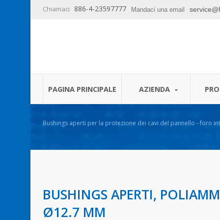
886-4-23597777
Chiamaci
service@
Mandaci una email
PAGINA PRINCIPALE
AZIENDA
PRO
Bushings aperti per la protezione dei cavi del pannello - foro 
BUSHINGS APERTI, POLIAMM
Ø12.7 MM