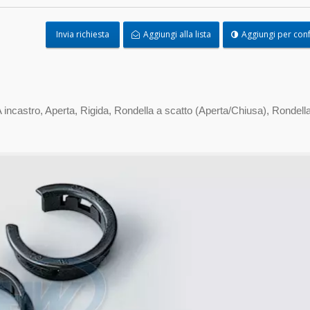
Invia richiesta
Aggiungi alla lista
Aggiungi per con
 incastro, Aperta, Rigida, Rondella a scatto (Aperta/Chiusa), Rondella