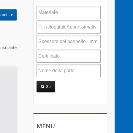
frontare
 isolante
Go
MENU