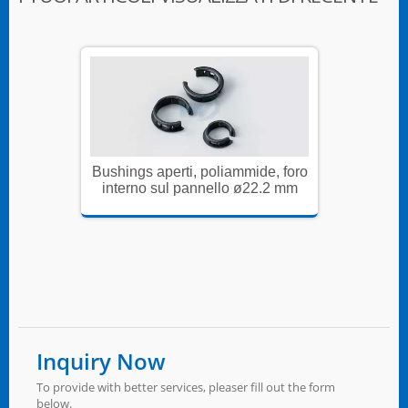
e, foro
Bushings aperti, poliammide, foro
Bushings
.2 mm
interno sul pannello ø22.2 mm
intern