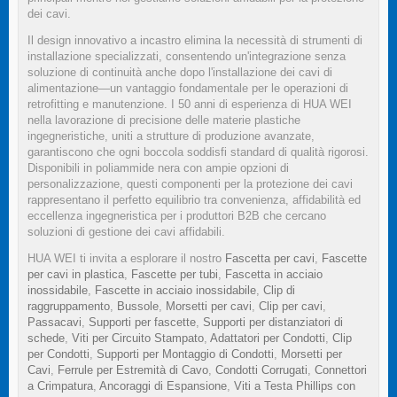
dei cavi.
Il design innovativo a incastro elimina la necessità di strumenti di
installazione specializzati, consentendo un'integrazione senza
soluzione di continuità anche dopo l'installazione dei cavi di
alimentazione—un vantaggio fondamentale per le operazioni di
retrofitting e manutenzione. I 50 anni di esperienza di HUA WEI
nella lavorazione di precisione delle materie plastiche
ingegneristiche, uniti a strutture di produzione avanzate,
garantiscono che ogni boccola soddisfi standard di qualità rigorosi.
Disponibili in poliammide nera con ampie opzioni di
personalizzazione, questi componenti per la protezione dei cavi
rappresentano il perfetto equilibrio tra convenienza, affidabilità ed
eccellenza ingegneristica per i produttori B2B che cercano
soluzioni di gestione dei cavi affidabili.
HUA WEI ti invita a esplorare il nostro
Fascetta per cavi
,
Fascette
per cavi in plastica
,
Fascette per tubi
,
Fascetta in acciaio
inossidabile
,
Fascette in acciaio inossidabile
,
Clip di
raggruppamento
,
Bussole
,
Morsetti per cavi
,
Clip per cavi
,
Passacavi
,
Supporti per fascette
,
Supporti per distanziatori di
schede
,
Viti per Circuito Stampato
,
Adattatori per Condotti
,
Clip
per Condotti
,
Supporti per Montaggio di Condotti
,
Morsetti per
Cavi
,
Ferrule per Estremità di Cavo
,
Condotti Corrugati
,
Connettori
a Crimpatura
,
Ancoraggi di Espansione
,
Viti a Testa Phillips con