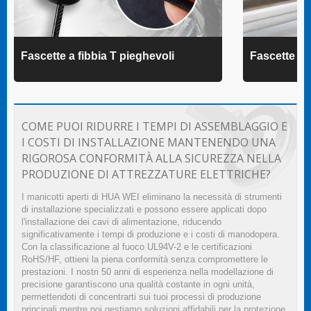
Fascette a fibbia T pieghevoli
Fascette 
COME PUOI RIDURRE I TEMPI DI ASSEMBLAGGIO E
I COSTI DI INSTALLAZIONE MANTENENDO UNA
RIGOROSA CONFORMITÀ ALLA SICUREZZA NELLA
PRODUZIONE DI ATTREZZATURE ELETTRICHE?
I manicotti aperti di HUA WEI eliminano la necessità di strumenti
di installazione specializzati e possono essere applicati dopo
l'installazione dei cavi di alimentazione, riducendo
significativamente i tempi di produzione e i costi di manodopera.
Con la classificazione al fuoco UL94V-2 e le certificazioni
RoHS/HF, ottieni la piena conformità senza compromettere le
prestazioni. I nostri 50 anni di esperienza nella modellazione di
precisione garantiscono una qualità costante in ogni unità,
permettendoti di concentrarti sui tuoi processi di produzione
principali mentre noi gestiamo soluzioni affidabili per la protezione