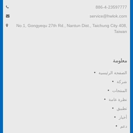
886-4-23597777
service@hwlok.com
No.1, Gongyequ 27th Rd., Nantun Dist., Taichung City 408,
Taiwan
معلومة
الصفحة الرئيسية
شركة
المنتجات
نظرة عامة
تطبيق
أخبار
دعم