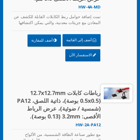
HW-4A-MD
تمت إضافة حوامل ربط الكابلات القابلة للكشف عن
المعادن مع جزيئات معدنية، والتي يمكن اكتشافها
بواسطة معدات كاشف المعادن. حتى الشظايا
الصغيرة يمكن اكتشافها. يمكن أن تحل بشكل رئيسي
أضف إلى القائمة
أضف للمقارنة
مشكلة الملوثات والأجسام الغريبة التي تدخل العملية
في صناعة المواد الغذائية، وصناعة المشروبات،
والصناعة الدوائية والطبية. تتوافق حوامل ربط
الاستفسار الآن
الكابلات القابلة للكشف عن المعادن مع متطلبات
إدارة الغذاء والدواء الوطنية (FDA).
رباطات كابلات 12.7x12.7mm
(0.5x0.5 بوصة)، ذاتية اللصق، PA12
(شمسية / ضوئية)، عرض الرباط
الأقصى: 3.2mm (0.13 بوصة).
HW-2A-PA12
مع تطور صناعة الطاقة الشمسية، من الألواح