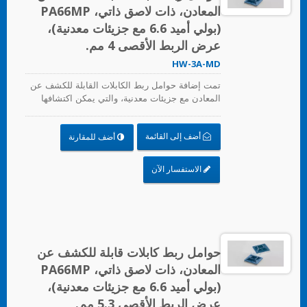
المعادن، ذات لاصق ذاتي، PA66MP
(بولي أميد 6.6 مع جزيئات معدنية)،
عرض الربط الأقصى 4 مم.
HW-3A-MD
تمت إضافة حوامل ربط الكابلات القابلة للكشف عن
المعادن مع جزيئات معدنية، والتي يمكن اكتشافها
بواسطة معدات كاشف المعادن. حتى الشظايا
الصغيرة يمكن اكتشافها. يمكن أن تحل بشكل رئيسي
أضف إلى القائمة
أضف للمقارنة
مشكلة الملوثات والأجسام الغريبة التي تدخل العملية
في صناعة المواد الغذائية، وصناعة المشروبات،
والصناعة الدوائية والطبية. تتوافق حوامل ربط
الاستفسار الآن
الكابلات القابلة للكشف عن المعادن مع متطلبات
إدارة الغذاء والدواء الوطنية (FDA).
حوامل ربط كابلات قابلة للكشف عن
المعادن، ذات لاصق ذاتي، PA66MP
(بولي أميد 6.6 مع جزيئات معدنية)،
عرض الربط الأقصى 5.3 مم.