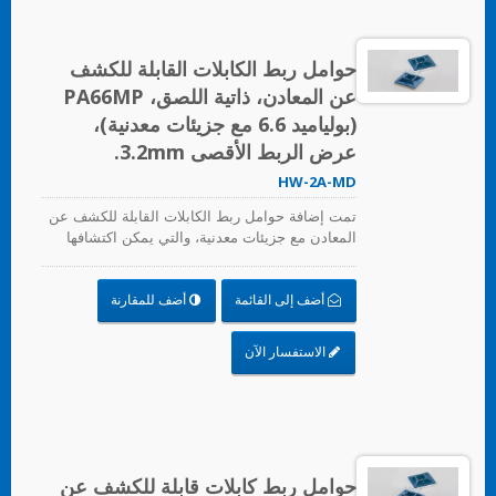
حوامل ربط الكابلات القابلة للكشف
عن المعادن، ذاتية اللصق، PA66MP
(بولياميد 6.6 مع جزيئات معدنية)،
عرض الربط الأقصى 3.2mm.
HW-2A-MD
تمت إضافة حوامل ربط الكابلات القابلة للكشف عن
المعادن مع جزيئات معدنية، والتي يمكن اكتشافها
بواسطة معدات كاشف المعادن. حتى الشظايا
الصغيرة يمكن اكتشافها. يمكن أن تحل بشكل رئيسي
أضف إلى القائمة
أضف للمقارنة
مشكلة الملوثات والأجسام الغريبة التي تدخل العملية
في صناعة المواد الغذائية، وصناعة المشروبات،
والصناعة الدوائية والطبية. تتوافق حوامل ربط
الاستفسار الآن
الكابلات القابلة للكشف عن المعادن مع متطلبات
إدارة الغذاء والدواء الوطنية (FDA).
حوامل ربط كابلات قابلة للكشف عن