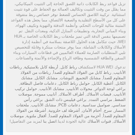
تزيل قواعد ربط الكابلات ذاتية اللصق الحاجة إلى التثبيت الميكانيكي،
مما يقلل من وقت التثبيت وتكاليف العمالة مع الحفاظ على قوة تثبيت
استثنائية. تركيبة اللاصق الحساس للضغط توفر خصائص ربط متفوقة
على كل من الأسطح التقليدية والصعبة الالتصاق، مما يجعل هذه القواعد
المثبتة مثالية للوحات التحكم، وأنظمة التدفئة والتهوية وتكييف الهواء،
وبناء المباني التجارية، وتطبيقات المنازل الذكية، ومعدات النقل. تم
تصميمها بنفس الدقة التي تميز ملحقات ربط الكابلات الخاصة بـ HUA
WEI، حيث تتكامل هذه الحلول اللاصقة بسلاسة في أنظمة إدارة
الأسلاك والكابلات الشاملة، مما يوفر منتجات مبتكرة وقابلة للتخصيص
تلبي المتطلبات الصارمة للعملاء العالميين في قطاعات السيارات وبناء
السفن والطاقة الشمسية وطاقة الرياح والإضاءة والأتمتة والصناعات.
تدعوك HUA WEI لاستكشاف
رباط كابل
,
أربطة كابل بلاستيكية
,
رباطات
الأنابيب
,
رباط كابل من الفولاذ المقاوم للصدأ
,
رباطات من الفولاذ
المقاوم للصدأ
,
مشابك التجميع
,
البوشات
,
مشابك الكابل
,
مشابك
الكابل
,
أغطية الكابل
,
حوامل رباط الكابل
,
دعامات فاصل البطاقة
,
براغي لوحة الدوائر
,
محولات الأنابيب
,
مشابك الأنابيب
,
حوامل تركيب
الأنابيب
,
قبضات الأسلاك
,
أطراف الأسلاك
,
أنابيب مموجة
,
موصلات
الضغط
,
مراسي التمدد
,
براغي فيليبس ذات الشق
,
براغي رأس
سداسي
,
صواميل سداسية
,
دعامات PCB
,
مشابك الأنابيب
,
ملحقات
المسار
,
سرج
,
أختام الأمان
,
أشرطة لف حلزونية
,
أشرطة من الفولاذ
المقاوم للصدأ
,
أحزمة من الفولاذ المقاوم للصدأ
,
أقفال ملتوية
,
موصلات
الأسلاك
,
قنوات الأسلاك
عالية الجودة لدينا.
اتصل بنا
لمزيد من التفاصيل!