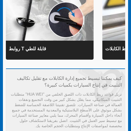
روابط T قابلة للطي
كيف يمكننا تبسيط تجميع إدارة الكابلات مع تقليل تكاليف
التثبيت في إنتاج السيارات بكميات كبيرة؟
تزيل قواعد ربط الكابلات ذات اللصق الخلفي من "HUA WEI" متطلبات
التثبيت الميكانيكي، مما يقلل بشكل كبير من وقت التجميع ونفقات
العمالة في صناعة السيارات. تلتصق تقنيتنا اللاصقة الحساسة للضغط
بشكل موثوق على الأسطح البلاستيكية والمعدنية المستخدمة في جميع
أنحاء داخل السيارة وأقسام المحرك، مما يلبي معايير صناعة السيارات
مع تبسيط سير العمل في التثبيت. اتصل بفريقنا لاستكشاف حلول
مخصصة لمواصفات الإنتاج ومتطلبات الحجم الخاصة بك.