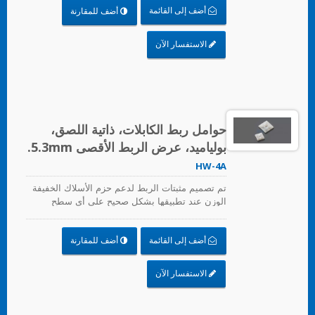
أضف إلى القائمة
أضف للمقارنة
الاستفسار الآن
حوامل ربط الكابلات، ذاتية اللصق،
بولياميد، عرض الربط الأقصى 5.3mm.
HW-4A
تم تصميم مثبتات الربط لدعم حزم الأسلاك الخفيفة
الوزن عند تطبيقها بشكل صحيح على أي سطح
نظيف، أملس، وخالي من الدهون.
أضف إلى القائمة
أضف للمقارنة
الاستفسار الآن