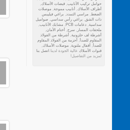
حوامل تركيب الأنابيب
,
قبضات الأسلاك
,
أطراف الأسلاك
,
أنابيب مموجة
,
موصلات
الضغط
,
مراسي التمدد
,
براغي فيليبس
ذات الشق
,
براغي رأس سداسي
,
صواميل
سداسية
,
دعامات PCB
,
مشابك الأنابيب
,
ملحقات المسار
,
سرج
,
أختام الأمان
,
أشرطة لف حلزونية
,
أشرطة من الفولاذ
المقاوم للصدأ
,
أحزمة من الفولاذ المقاوم
للصدأ
,
أقفال ملتوية
,
موصلات الأسلاك
,
قنوات الأسلاك
عالية الجودة لدينا.
اتصل بنا
لمزيد من التفاصيل!