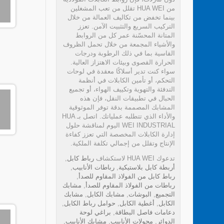
من HUA WEI تقلل من تعب المشغلين
بينما تخفض من تكاليف العمالة من خلال
التركيب السريع والتثبيت الآمن. تعزز
المتانة المحسّنة عمر كل من الروابط
والأشياء المجمعة من خلال تحمل الظروف
القاسية بما في ذلك الرطوبة ودرجات
الحرارة القصوى وبيئات الاهتزاز العالية.
سواء كنت تدير أسلاكًا معقدة في لوحات
التحكم، أو تأمين الكابلات في أنظمة
التدفئة والتهوية وتكييف الهواء، أو تجميع
الحبال في تطبيقات النقل، فإن هذه
المشابك المصممة بدقة توفر الموثوقية
والأداء الذي تتطلبه عملياتك. اتصل بـ HUA
WEI INDUSTRIAL اليوم لمناقشة حلول
إدارة الكابلات المخصصة التي تعزز كفاءة
الإنتاج وتقلل من إجمالي تكلفة الملكية.
تدعوك HUA WEI لاستكشاف
رباط كابل
,
أربطة كابل بلاستيكية
,
رباطات الأنابيب
,
رباط كابل من الفولاذ المقاوم للصدأ
,
رباطات من الفولاذ المقاوم للصدأ
,
مشابك
التجميع
,
البوشات
,
مشابك الكابل
,
مشابك
الكابل
,
أغطية الكابل
,
حوامل رباط الكابل
,
دعامات فاصل البطاقة
,
براغي لوحة
الدوائر
,
محولات الأنابيب
,
مشابك الأنابيب
,