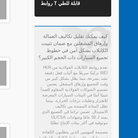
روابط T قابلة للطي
روابط ال
كيف يمكنك تقليل تكاليف العمالة
وإرهاق المشغلين مع ضمان تثبيت
الكابلات بشكل آمن في خطوط
تجميع السيارات ذات الحجم الكبير؟
تقدم روابط الكابلات الفولاذية من HUA
WEI تركيبًا سريعًا مع آليات قفل دقيقة
تشد بسرعة، مما يقلل بشكل كبير من
وقت التجميع وإرهاق المشغل. يضمن
تصميم الشوكات الفولاذية المقاوم للصدأ
تثبيتًا آمنًا في البيئات السيارات المعرضة
للاهتزاز وتقلبات درجات الحرارة، بينما
تقلل المتانة الممتدة من تكاليف
الاستبدال. تضمن تراثنا في التصنيع الذي
يمتد لـ 50 عامًا وشهادات UL/CSA
موثوقية في أكثر بيئات الإنتاج تطلبًا.
مصممة للمهنيين الذين يتطلبون الكفاءة
دون تنازلات، فإن روابط الكابلات الفولاذية