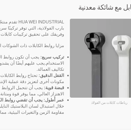
بل مع شائكة معدنية
EI INDUSTRIAL
بارب الفولاذية، التي توفر تركيبًا سريع
وفريقك على تحقيق تركيبات كابلات أ
مزايا روابط الكابلات ذات الشوكات ا
تركيب سريع:
يجب أن تكون روابط ال
الاستخدام.يجب عليهم أيضًا أن يشدو
تكاليف العمالة.
القفل الدقيق:
تحتاج روابط الكابلات
مكونات أخرى لتعزيز دقة عملية الإنتا
قبضة قوية:
يجب أن تتحمل الروابط ا
الاهتزاز العالي، مما يوفر قوة ومتانة 
عمر أطول: يجب أن تقضي روابط الك
رباطات كابلات من الفولاذ
خلال استبدال لسان البلاستيك النايل
مقاومة الزمن والتغيرات البيئية، مم