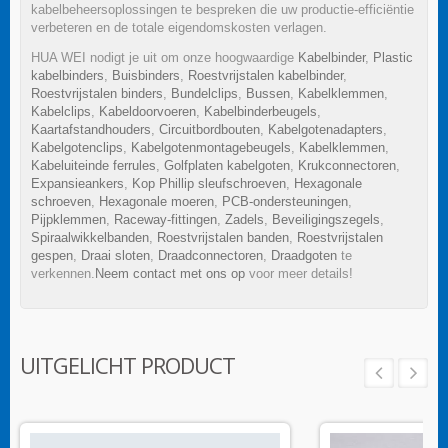
kabelbeheersoplossingen te bespreken die uw productie-efficiëntie
verbeteren en de totale eigendomskosten verlagen.
HUA WEI nodigt je uit om onze hoogwaardige
Kabelbinder
,
Plastic
kabelbinders
,
Buisbinders
,
Roestvrijstalen kabelbinder
,
Roestvrijstalen binders
,
Bundelclips
,
Bussen
,
Kabelklemmen
,
Kabelclips
,
Kabeldoorvoeren
,
Kabelbinderbeugels
,
Kaartafstandhouders
,
Circuitbordbouten
,
Kabelgotenadapters
,
Kabelgotenclips
,
Kabelgotenmontagebeugels
,
Kabelklemmen
,
Kabeluiteinde ferrules
,
Golfplaten kabelgoten
,
Krukconnectoren
,
Expansieankers
,
Kop Phillip sleufschroeven
,
Hexagonale
schroeven
,
Hexagonale moeren
,
PCB-ondersteuningen
,
Pijpklemmen
,
Raceway-fittingen
,
Zadels
,
Beveiligingszegels
,
Spiraalwikkelbanden
,
Roestvrijstalen banden
,
Roestvrijstalen
gespen
,
Draai sloten
,
Draadconnectoren
,
Draadgoten
te
verkennen.
Neem contact met ons op
voor meer details!
UITGELICHT PRODUCT