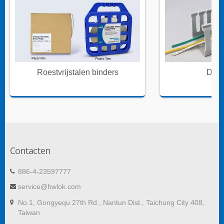
Roestvrijstalen binders
Draa
Contacten
886-4-23597777
service@hwlok.com
No.1, Gongyequ 27th Rd., Nantun Dist., Taichung City 408,
Taiwan