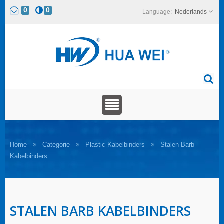
0
0
Nederlands
Home
Categorie
Plastic Kabelbinders
Stalen Barb
Kabelbinders
STALEN BARB KABELBINDERS