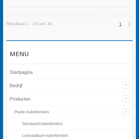
waarmee deze componenten worden
geconfronteerd, zijn onder andere:
Resultaat 1 - 24 van 34
1
2
MENU
Startpagina
Bedrijf
Producten
Plastic Kabelbinders
Standaard kabelbinders
Losmaakbare kabelbinders