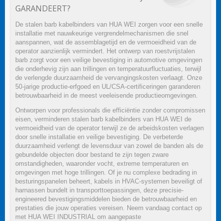
GARANDEERT?
De stalen barb kabelbinders van HUA WEI zorgen voor een snelle
installatie met nauwkeurige vergrendelmechanismen die snel
aanspannen, wat de assemblagetijd en de vermoeidheid van de
operator aanzienlijk vermindert. Het ontwerp van roestvrijstalen
barb zorgt voor een veilige bevestiging in automotive omgevingen
die onderhevig zijn aan trillingen en temperatuurfluctuaties, terwijl
de verlengde duurzaamheid de vervangingskosten verlaagt. Onze
50-jarige productie-erfgoed en UL/CSA-certificeringen garanderen
betrouwbaarheid in de meest veeleisende productieomgevingen.
Ontworpen voor professionals die efficiëntie zonder compromissen
eisen, verminderen stalen barb kabelbinders van HUA WEI de
vermoeidheid van de operator terwijl ze de arbeidskosten verlagen
door snelle installatie en veilige bevestiging. De verbeterde
duurzaamheid verlengt de levensduur van zowel de banden als de
gebundelde objecten door bestand te zijn tegen zware
omstandigheden, waaronder vocht, extreme temperaturen en
omgevingen met hoge trillingen. Of je nu complexe bedrading in
besturingspanelen beheert, kabels in HVAC-systemen beveiligt of
harnassen bundelt in transporttoepassingen, deze precisie-
engineered bevestigingsmiddelen bieden de betrouwbaarheid en
prestaties die jouw operaties vereisen. Neem vandaag contact op
met HUA WEI INDUSTRIAL om aangepaste