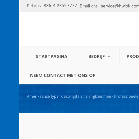
886-4-23597777
Bel ons
service@hwlok.co
Email ons
STARTPAGINA
BEDRIJF
PRO
NEEM CONTACT MET ONS OP
Amerikaanse type roestvrijstalen slangklemmen - Professionele k