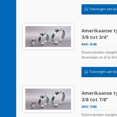
temperatuurextremen een
Toevoegen aan lijs
buitentoepassing worde
Amerikaanse ty
3/8 tot 3/4"
AHC-3/4S
Roestvrijstalen slangkl
bevestigen en af te d
kunnen beïnvloeden. Ze 
temperatuurextremen een
Toevoegen aan lijs
buitentoepassing worde
Amerikaanse ty
3/8 tot 7/8"
AHC-7/8S
Roestvrijstalen slangkl