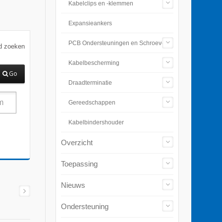
Kabelclips en -klemmen
Expansieankers
PCB Ondersteuningen en Schroeven
d zoeken
Kabelbescherming
Go
Draadterminatie
Gereedschappen
Kabelbindershouder
Overzicht
Toepassing
Nieuws
Ondersteuning