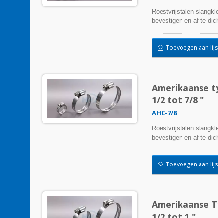
Roestvrijstalen slangkl
bevestigen en af te d
kunnen beïnvloeden. Ze 
temperatuurextremen een
Toevoegen aan lijs
buitentoepassing worde
Amerikaanse ty
1/2 tot 7/8 "
AHC-7/8
Roestvrijstalen slangkl
bevestigen en af te d
kunnen beïnvloeden. Ze 
temperatuurextremen een
Toevoegen aan lijs
buitentoepassing worde
Amerikaanse Ty
1/2 tot 1 "