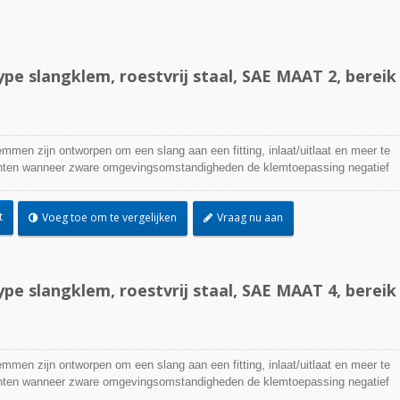
pe slangklem, roestvrij staal, SAE MAAT 2, bereik
emmen zijn ontworpen om een slang aan een fitting, inlaat/uitlaat en meer te
ichten wanneer zware omgevingsomstandigheden de klemtoepassing negatief
worden gebruikt waar corrosie, trillingen, verwering, straling en
 zorg zijn. Roestvrijstalen slangklemmen kunnen in vrijwel elke binnen- en
t
Voeg toe om te vergelijken
Vraag nu aan
n gebruikt.
pe slangklem, roestvrij staal, SAE MAAT 4, bereik
TEFZEL® kabelbin
emmen zijn ontworpen om een slang aan een fitting, inlaat/uitlaat en meer te
ichten wanneer zware omgevingsomstandigheden de klemtoepassing negatief
worden gebruikt waar corrosie, trillingen, verwering, straling en