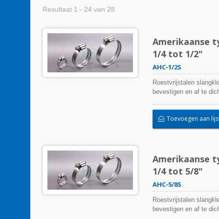
Resultaat 1 - 24 van 28
Amerikaanse ty
1/4 tot 1/2"
AHC-1/2S
Roestvrijstalen slangkl
bevestigen en af te d
kunnen beïnvloeden. Ze 
temperatuurextremen een
Toevoegen aan lijs
buitentoepassing worde
Amerikaanse ty
1/4 tot 5/8"
AHC-5/8S
Roestvrijstalen slangkl
bevestigen en af te d
kunnen beïnvloeden. Ze 