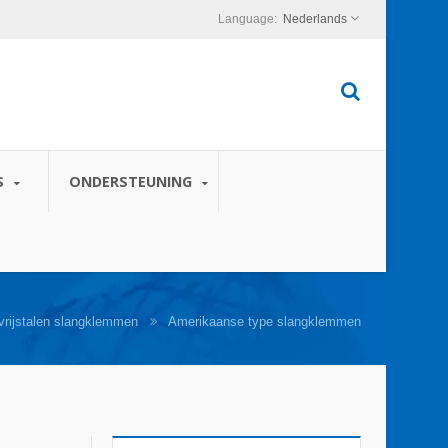
Nederlands
S
ONDERSTEUNING
vrijstalen slangklemmen
Amerikaanse type slangklemmen