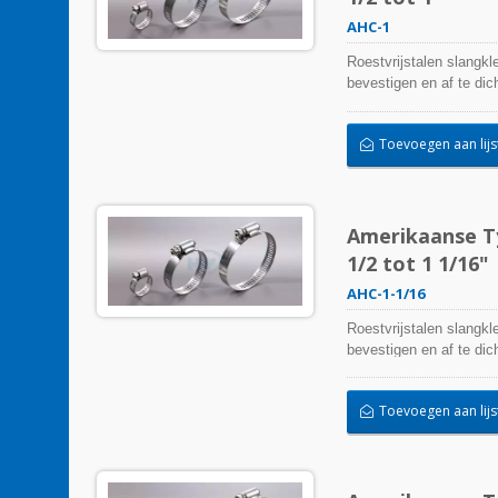
AHC-1
Roestvrijstalen slangkl
bevestigen en af te d
kunnen beïnvloeden. Ze 
temperatuurextremen een
Toevoegen aan lijs
buitentoepassing worde
Amerikaanse Ty
1/2 tot 1 1/16"
AHC-1-1/16
Roestvrijstalen slangkl
bevestigen en af te d
kunnen beïnvloeden. Ze 
temperatuurextremen een
Toevoegen aan lijs
buitentoepassing worde