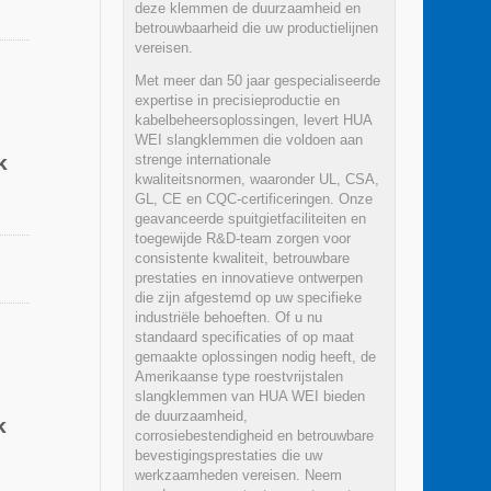
deze klemmen de duurzaamheid en
betrouwbaarheid die uw productielijnen
vereisen.
Met meer dan 50 jaar gespecialiseerde
expertise in precisieproductie en
kabelbeheersoplossingen, levert HUA
WEI slangklemmen die voldoen aan
k
strenge internationale
kwaliteitsnormen, waaronder UL, CSA,
GL, CE en CQC-certificeringen. Onze
geavanceerde spuitgietfaciliteiten en
toegewijde R&D-team zorgen voor
consistente kwaliteit, betrouwbare
prestaties en innovatieve ontwerpen
die zijn afgestemd op uw specifieke
industriële behoeften. Of u nu
standaard specificaties of op maat
gemaakte oplossingen nodig heeft, de
Amerikaanse type roestvrijstalen
slangklemmen van HUA WEI bieden
de duurzaamheid,
k
corrosiebestendigheid en betrouwbare
bevestigingsprestaties die uw
werkzaamheden vereisen. Neem