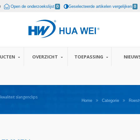
m
Open de onderzoekslijst
0
Geselecteerde artikelen vergelijken
0
DUCTEN
OVERZICHT
TOEPASSING
NIEUW
waliteit slangenclips
Home
Categorie
Roest