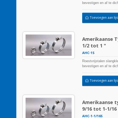
bevestigen en af te d
kunnen beïnvloeden. Ze 
temperatuurextremen een
Toevoegen aan lijs
buitentoepassing worde
Amerikaanse Ty
1/2 tot 1 "
AHC-1S
Roestvrijstalen slangkl
bevestigen en af te d
kunnen beïnvloeden. Ze 
temperatuurextremen een
Toevoegen aan lijs
buitentoepassing worde
Amerikaanse ty
9/16 tot 1-1/16 
AHC-1-1/16S