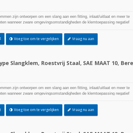
emmen zijn ontworpen om een slang aan een fitting, inlaat/uitlaat en meer te
ichten wanneer zware omgevingsomstandigheden de klemtoepassing negatief
worden gebruikt waar corrosie, trillingen, verwering, straling en
 zorg zijn. Roestvrijstalen slangklemmen kunnen in vrijwel elke binnen- en
t
Voeg toe om te vergelijken
Vraag nu aan
n gebruikt.
pe Slangklem, Roestvrij Staal, SAE MAAT 10, Bere
emmen zijn ontworpen om een slang aan een fitting, inlaat/uitlaat en meer te
ichten wanneer zware omgevingsomstandigheden de klemtoepassing negatief
worden gebruikt waar corrosie, trillingen, verwering, straling en
 zorg zijn. Roestvrijstalen slangklemmen kunnen in vrijwel elke binnen- en
t
Voeg toe om te vergelijken
Vraag nu aan
n gebruikt.