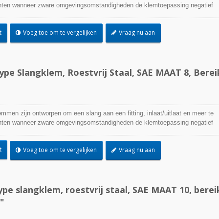
ichten wanneer zware omgevingsomstandigheden de klemtoepassing negatief
worden gebruikt waar corrosie, trillingen, verwering, straling en
 zorg zijn. Roestvrijstalen slangklemmen kunnen in vrijwel elke binnen- en
t
Voeg toe om te vergelijken
Vraag nu aan
n gebruikt.
pe Slangklem, Roestvrij Staal, SAE MAAT 8, Berei
emmen zijn ontworpen om een slang aan een fitting, inlaat/uitlaat en meer te
ichten wanneer zware omgevingsomstandigheden de klemtoepassing negatief
worden gebruikt waar corrosie, trillingen, verwering, straling en
 zorg zijn. Roestvrijstalen slangklemmen kunnen in vrijwel elke binnen- en
t
Voeg toe om te vergelijken
Vraag nu aan
n gebruikt.
pe slangklem, roestvrij staal, SAE MAAT 10, berei
"