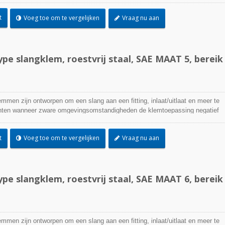
 zorg zijn. Roestvrijstalen slangklemmen kunnen in vrijwel elke binnen- en
t
Voeg toe om te vergelijken
Vraag nu aan
n gebruikt.
pe slangklem, roestvrij staal, SAE MAAT 5, bereik
emmen zijn ontworpen om een slang aan een fitting, inlaat/uitlaat en meer te
ichten wanneer zware omgevingsomstandigheden de klemtoepassing negatief
worden gebruikt waar corrosie, trillingen, verwering, straling en
 zorg zijn. Roestvrijstalen slangklemmen kunnen in vrijwel elke binnen- en
t
Voeg toe om te vergelijken
Vraag nu aan
n gebruikt.
pe slangklem, roestvrij staal, SAE MAAT 6, bereik
emmen zijn ontworpen om een slang aan een fitting, inlaat/uitlaat en meer te