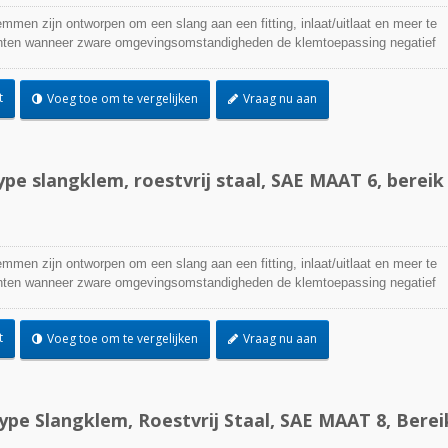
emmen zijn ontworpen om een slang aan een fitting, inlaat/uitlaat en meer te
ichten wanneer zware omgevingsomstandigheden de klemtoepassing negatief
worden gebruikt waar corrosie, trillingen, verwering, straling en
 zorg zijn. Roestvrijstalen slangklemmen kunnen in vrijwel elke binnen- en
t
Voeg toe om te vergelijken
Vraag nu aan
n gebruikt.
pe slangklem, roestvrij staal, SAE MAAT 6, bereik
emmen zijn ontworpen om een slang aan een fitting, inlaat/uitlaat en meer te
ichten wanneer zware omgevingsomstandigheden de klemtoepassing negatief
worden gebruikt waar corrosie, trillingen, verwering, straling en
 zorg zijn. Roestvrijstalen slangklemmen kunnen in vrijwel elke binnen- en
t
Voeg toe om te vergelijken
Vraag nu aan
n gebruikt.
pe Slangklem, Roestvrij Staal, SAE MAAT 8, Berei