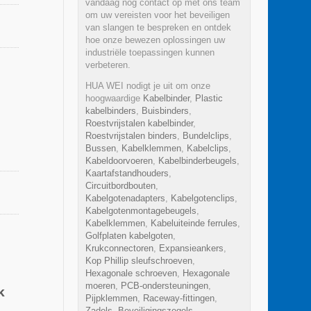
vandaag nog contact op met ons team
om uw vereisten voor het beveiligen
van slangen te bespreken en ontdek
hoe onze bewezen oplossingen uw
industriële toepassingen kunnen
verbeteren.
HUA WEI nodigt je uit om onze
hoogwaardige
Kabelbinder
,
Plastic
kabelbinders
,
Buisbinders
,
Roestvrijstalen kabelbinder
,
Roestvrijstalen binders
,
Bundelclips
,
Bussen
,
Kabelklemmen
,
Kabelclips
,
Kabeldoorvoeren
,
Kabelbinderbeugels
,
Kaartafstandhouders
,
Circuitbordbouten
,
Kabelgotenadapters
,
Kabelgotenclips
,
Kabelgotenmontagebeugels
,
Kabelklemmen
,
Kabeluiteinde ferrules
,
Golfplaten kabelgoten
,
Krukconnectoren
,
Expansieankers
,
Kop Phillip sleufschroeven
,
Hexagonale schroeven
,
Hexagonale
moeren
,
PCB-ondersteuningen
,
k
Pijpklemmen
,
Raceway-fittingen
,
Zadels
,
Beveiligingszegels
,