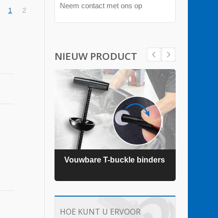
Neem contact met ons op
1
2
NIEUW PRODUCT
ders
Vouwbare T-buckle binders
TEFZ
HOE KUNT U ERVOOR