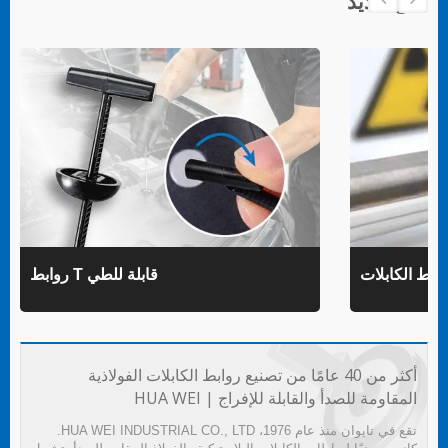
منتج جديد
روابط T قابلة للطي
أكثر من 40 عامًا من تصنيع روابط الكابلات الفولاذية
المقاومة للصدأ والقابلة للإفراج | HUA WEI
تقع في تايوان منذ عام 1976، HUA WEI INDUSTRIAL CO., LTD.