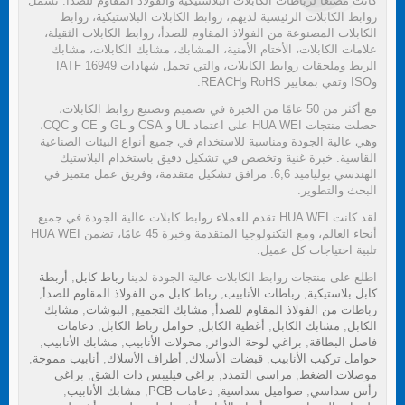
كانت مصنعًا لرباطات الكابلات البلاستيكية والفولاذ المقاوم للصدأ. تشمل
روابط الكابلات الرئيسية لديهم، روابط الكابلات البلاستيكية، روابط
الكابلات المصنوعة من الفولاذ المقاوم للصدأ، روابط الكابلات الثقيلة،
علامات الكابلات، الأختام الأمنية، المشابك، مشابك الكابلات، مشابك
الربط وملحقات روابط الكابلات، والتي تحمل شهادات IATF 16949
وISO وتفي بمعايير RoHS وREACH.
مع أكثر من 50 عامًا من الخبرة في تصميم وتصنيع روابط الكابلات،
حصلت منتجات HUA WEI على اعتماد UL و CSA و GL و CE و CQC،
وهي عالية الجودة ومناسبة للاستخدام في جميع أنواع البيئات الصناعية
القاسية. خبرة غنية وتخصص في تشكيل دقيق باستخدام البلاستيك
الهندسي بولياميد 6,6. مرافق تشكيل متقدمة، وفريق عمل متميز في
البحث والتطوير.
لقد كانت HUA WEI تقدم للعملاء روابط كابلات عالية الجودة في جميع
أنحاء العالم، ومع التكنولوجيا المتقدمة وخبرة 45 عامًا، تضمن HUA WEI
تلبية احتياجات كل عميل.
اطلع على منتجات روابط الكابلات عالية الجودة لدينا
رباط كابل
,
أربطة
كابل بلاستيكية
,
رباطات الأنابيب
,
رباط كابل من الفولاذ المقاوم للصدأ
,
رباطات من الفولاذ المقاوم للصدأ
,
مشابك التجميع
,
البوشات
,
مشابك
الكابل
,
مشابك الكابل
,
أغطية الكابل
,
حوامل رباط الكابل
,
دعامات
فاصل البطاقة
,
براغي لوحة الدوائر
,
محولات الأنابيب
,
مشابك الأنابيب
,
حوامل تركيب الأنابيب
,
قبضات الأسلاك
,
أطراف الأسلاك
,
أنابيب مموجة
,
موصلات الضغط
,
مراسي التمدد
,
براغي فيليبس ذات الشق
,
براغي
رأس سداسي
,
صواميل سداسية
,
دعامات PCB
,
مشابك الأنابيب
,