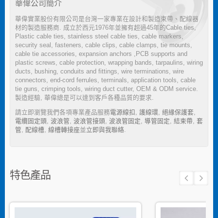
華偉公司簡介
華偉實業股份有限公司是台灣一家專業在設計和製造束帶、配線器
材的製造服務商. 成立於西元1976年並擁有超過45年的Cable ties,
Plastic cable ties, stainless steel cable ties, cable markers,
security seal, fasteners, cable clips, cable clamps, tie mounts,
cable tie accessories, expansion anchors ,PCB supports and
plastic screws, cable protection, wrapping bands, tarpaulins, wiring
ducts, bushing, conduits and fittings, wire terminations, wire
connectors, end-cord ferrules, terminals, application tools, cable
tie guns, crimping tools, wiring duct cutter, OEM & ODM service.
製造經驗, 華偉總是可以達到客戶各種品質的要求.
請立即瀏覽我們各項專業產品服務
電源線扣
,
護線環
,
絕緣保護套
,
電纜固定頭
,
波浪管
,
波浪管接頭
,
波浪管固定
,
導管固定
,
結束帶
,
套
管
,
配線槽
,
線槽轉接座
並
立即與我聯絡
.
特色產品