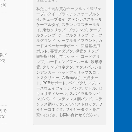
た耐
私たちの高品質なケーブルタイ製品
ケ
た性能
ーブルタイ
,
プラスチックケーブルタ
たは
イ
,
チューブタイ
,
ステンレススチール
ケーブルタイ
,
ステンレススチールタ
イ
,
束ねクリップ
,
ブッシング
,
ケーブ
ルクランプ
,
ケーブルクリップ
,
ケーブ
ルグランド
,
ケーブルタイマウント
,
カ
ードスペーサーサポート
,
回路基板用
ボルト
,
導管アダプタ
,
導管クリップ
,
学プ
導管取り付けブラケット
,
コードグリ
の使
ップ
,
コードエンドフェルール
,
波形導
管
,
クリンプコネクタ
,
エクスパンショ
ンアンカー
,
ヘッドフィリップスロッ
トスクリュー
,
六角頭ねじ
,
六角ナッ
ト
,
PCBサポート
,
パイプクリップ
,
レ
ースウェイフィッティング
,
サドル
,
セ
キュリティシール
,
スパイラルラッピ
ングバンド
,
ステンレス鋼バンド
,
ステ
ンレス鋼バックル
,
ツイストロック
,
ワ
イヤーコネクタ
,
ワイヤーダクト
をご
内で
覧いただき、
お問い合わせ
ください。
送な