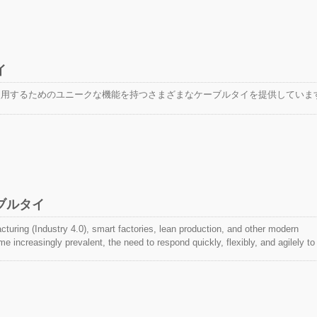
イ
に使用するためのユニークな機能を持つさまざまなケーブルタイを提供しています
TEFZEL®ケーブル
ブルタイ
cturing (Industry 4.0), smart factories, lean production, and other modern
increasingly prevalent, the need to respond quickly, flexibly, and agilely to
s risen. This has led to higher precision requirements in factory production
 production speeds. Therefore, the cable ties and accessories used for bundli
p up with these demands. The challenges faced by these components include