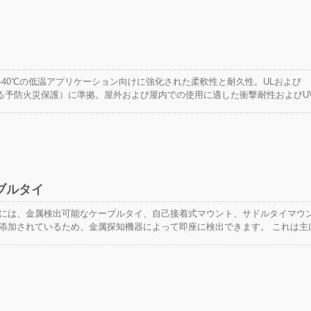
-40℃の低温アプリケーション向けに強化された柔軟性と耐久性。ULおよび
における予防火災保護）に準拠。屋外および屋内での使用に適した衝撃耐性およびU
温度の場所、冷凍保管設備、低温物流配送などのケーブル束ねに適用可能。
ブルタイ
には、金属検出可能なケーブルタイ、自己接着式マウント、サドルタイマウ
添加されているため、金属探知機器によって即座に検出できます。 これは主
び医療、バイオテクノロジー業界におけるプロセスに汚染物質や異物が侵入
す。 特に、製造設備の電子制御システム、配線装置、または包装で固定およ
タイやファスナー。 それらは劣化し緩む可能性があり、偶然に生産プロセス
き起こすことがあります。