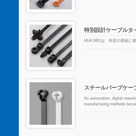
特別設計ケーブルタ
HUA WEIは、特定の用途
スチールバーブケー
As automation, digital manufa
manufacturing methods become 
changing consumer demands ha
well as the demand for faster
cables and objects must kee