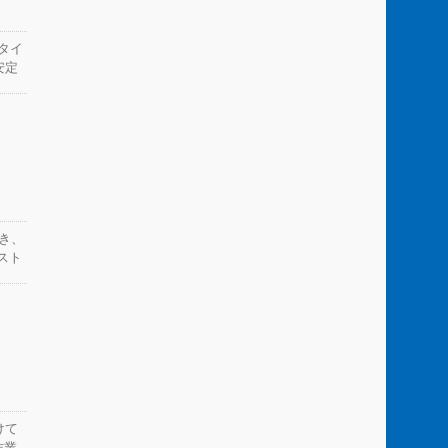
のタイ
安定
スをき
れた
00
いま
工学
にと
内部
コス
でき、
プロ
スト
て利
信頼
出願
けて
作業