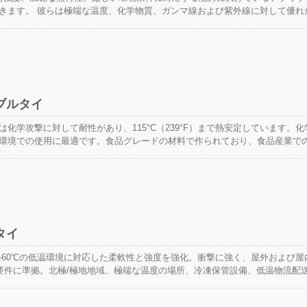
きます。 彼らは極端な温度、化学物質、ガンマ線および紫外線に対して優れ
fzel® (ETFE) ケーブルタイは、-60°Cから+170°Cの作業温度範囲で優れ
イは、工業プラント、石油化学、造船、航空宇宙、自動車、鉄道、原子力、ま
困難な用途のために選ばれる可能性が最も高いです。
ブルタイ
化学攻撃に対して耐性があり、115°C（239°F）まで熱安定しています。化
環境での使用に最適です。食品グレードの材料で作られており、食品産業で
タイ
-60℃の低温環境に対応した柔軟性と強度を強化。衝撃に強く、屋外および屋
L要件に準拠。北極/極地地域、極端な温度の場所、冷凍保管設備、低温物流配
。