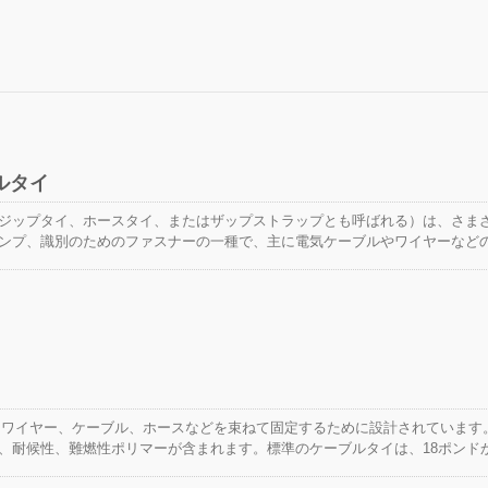
ルタイ
ジップタイ、ホースタイ、またはザップストラップとも呼ばれる）は、さま
ンプ、識別のためのファスナーの一種で、主に電気ケーブルやワイヤーなど
で使用されます。 ケーブルタイは、電気設備、建設業、自動車産業、包装
な極端な環境条件下など、ほぼすべてのアプリケーション状況に対応する幅
、プラスチックジップタイには、以下のカテゴリを含むさまざまなタイプが
イは、ワイヤー、ケーブル、ホースなどを束ねて固定するために設計されています
、耐候性、難燃性ポリマーが含まれます。標準のケーブルタイは、18ポンド
さまざまな長さと色で利用可能です。