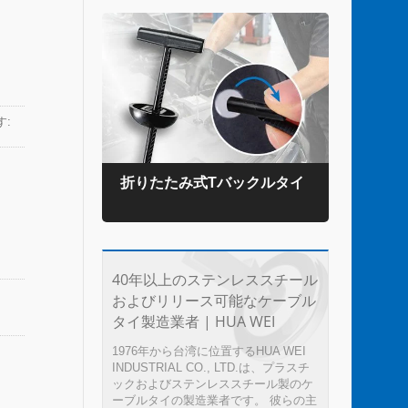
:
タイ
折りたたみ式Tバックルタイ
TE
40年以上のステンレススチール
およびリリース可能なケーブル
タイ製造業者 | HUA WEI
, as
ng
1976年から台湾に位置するHUA WEI
:
INDUSTRIAL CO., LTD.は、プラスチ
ックおよびステンレススチール製のケ
ーブルタイの製造業者です。 彼らの主