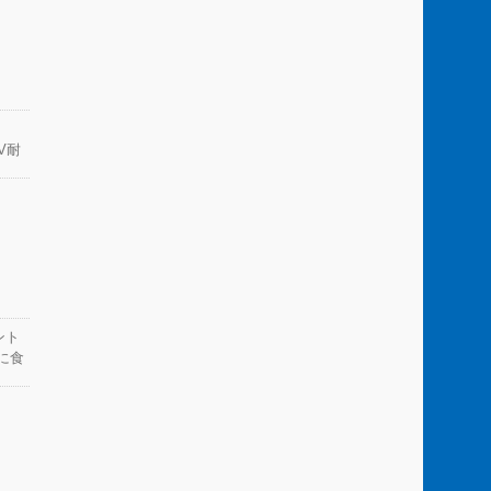
V耐
ント
に食
する
び締
に入