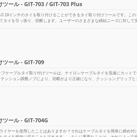
- GIT-703 / GIT-703 Plus
ンチから0.19インチのタイを取り付けることができるタイ取り付けツールです。こ
てタイを引っ張り、切断します。ユーザーのさまざまな締結ニーズに対して
0ポンドのテンションに調整可能です。 GIT-703は、適切なワイヤーハーネ
るために、18ポンドから50ポンドまでのテンションを設定できます。設定さ
703は余分なタイを滑らかで平らなカットで自動的に切り落とします。 200,0
トされており、切断刃はHRC52のロックウェル硬度を持つ超硬鋼で作られて
さだけでなく、時間の節約にもなります。 さらに、このツールガンは人間
め、作業者は長時間使用でき、手首を怪我から守ることができます。雇用主
ル - GIT-709
約できます。 このGIT-703は多くの国で特許を取得しています。 ノブの
イバーと交換用の刃を巧妙に配置しているため、自分で刃を交換できます。
動カットオフケーブルタイ取り付けツールは、ナイロンケーブルタイを迅速にカット
いです。 さらに、ブランド名を刻印したカスタムカラーを提供し、製品の
 テンション調整ノブにより、切断がより正確になり、クッショングリップと
作成します。
ルが握りやすくなります。 カスタマイズされた色とロゴはリクエストに応じ
耐久性のあるボディデザインは、産業およびHVACアプリケーションにおいて
: CE、RoHS。 台湾特許番号 I723786. 米国、中国、EU、ドイツの特許
ル - GIT-704G
ライヤーを使用したことはありますか？それはケーブルタイを簡単に締め付
ルタイを簡単に切ることもできます。 さらに重要なことは、それによって