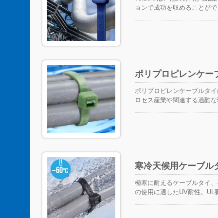
ョンで成功を収めることがで
性を持っています。 さらに、Te
を発揮します。 これらのタ
電子機器などの産業における
ポリプロピレンケー
ポリプロピレンケーブルタイは
ロセス産業や関連する過酷な
用に安全です。
寒冷天候用ケーブル
極寒に耐えるケーブルタイ、
の使用に適したUV耐性。U
どのケーブル束ねに適用可能