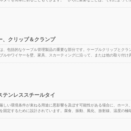
取り付け品質を維持することができます。当社のGIT-704Gケーブルタイ取
節約し、ケーブルタイの取り付け品質を維持するのに役立ちます。 この製
テストを行っており、切断刃はHRC52のロックウェル硬度を持つ過共晶鋼で作
らのプライヤーは作業を便利にするだけでなく、耐久性のあるツールでもあ
ーやブランドの刻印を提供しており、製品にプロフェッショナルなイメージを
ー、クリップ＆クランプ
は、包括的なケーブル管理製品の重要な部分です。ケーブルクリップとクラ
ブルやワイヤーを壁、家具、スカーティングに沿って、または他の取り付け
便利な方法です。 ワイヤーサドル、ケーブルクリップ、ケーブルクランプ
クまで、住宅、産業、商業のケーブル管理作業の要求に応えるために使用で
カテゴリです:
ステンレススチールタイ
厳しい環境条件が束ねる用途に悪影響を及ぼす可能性がある場合に、ホース
を固定するために設計されています。腐食、振動、風化、放射線、温度の極
され、ステンレススチールタイはほぼすべての屋内、屋外、地下の用途で使