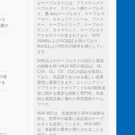
なケーブルタイには、プラスチックケ
ーブルタイ、ステンレス鋼ケーブルタ
イ、重-dutyケーブルタイ、ケーブルマ
ーカー、セキュリティシール、ファス
ァス
ナー、ケーブルクリップ、ケーブルク
保護の
ランプ、タイマウント、ケーブルタイ
ン、
アクセサリーが含まれており、IATF
16949およびISO認証を受けており、
RoHSおよびREACH基準を満たしてい
ます。
50年以上のケーブルタイの設計と製造
の経験を持つHUA WEIの製品は、UL、
CSA、GL、CE、CQCの認証を取得し
V発
ており、高品質であらゆる厳しい産業
環境に適用できます。エンジニアリン
ける
グプラスチックポリアミド6,6の精密成
、よ
形に関する豊富な経験と専門性。先進
体と
的な成形設備と優れた研究開発チーム
般的
ワーク。
ない
HUA WEIは、先進技術と45年の経験を
たナ
持ち、世界中の顧客に高品質のケーブ
Iは
ルタイを提供しています。HUA WEI
トッ
は、各顧客の要求が満たされることを
ーシ
保証します。