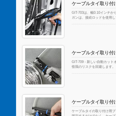
ケーブルタイ取り付けツール 
GIT-703は、幅0.10イ
ガンは、接続ロッドを使用し
性を提供し、18ポンドから5
つすぎず、緩すぎずに固定す
テンションに達すると、GIT-
サイクルの切断耐久性がテス
す。したがって、作業の便利
に基づいて設計されているた
ケーブルタイ取り付けツー
っては、貴重な労働コストを節
には、メンテナンス用のドラ
GIT-709 - 新しい自
トパフォーマンスが非常に良
怪我のリスクを回避します。
フェッショナルなイメージを
ップ付きのテンションハンド
用可能です。 スチール製の
性のある操作を保証します。 認証
中です。
ケーブルタイ取り付けツー
ケーブルタイの取り付け用プ
固定するだけでなく、ケーブ