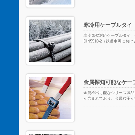
寒冷用ケーブルタイ
寒冷気候対応ケーブルタイ、
DIN5510-2（鉄道車両
性。北極/極地地域、極端な
金属探知可能なケー
金属検出可能なシリーズ製品
が含まれており、金属粒子が
品業界、飲料業界、製薬およ
問題を解決することができま
め付けに使用されるケーブル
り込み、汚染物質の問題を引