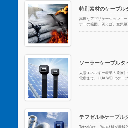
特別素材のケーブル
高度なアプリケーションニー
ナーの範囲。例えば、空気処
ための自己消火材料、極寒地
継続的な日光用のPA12など
ソーラーケーブルタ
太陽エネルギー産業の発展に
電所まで、HUA WEIはケ
包括的なソリューションを提
り多くの設置時間を節約し、
ワイヤーを適切に固定するこ
に、太陽追尾システムでは、
（1.2メートル）ごとにワ
メンテナンスを必要とし、2
テフゼル®ケーブル
イロン12ケーブルタイを使用
それをより良くするために最
Tefzel®は、他の材料が
プで、UV 3600時間テスト