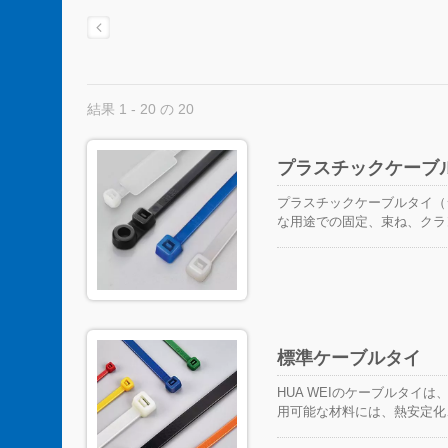
結果 1 - 20 の 20
プラスチックケーブ
プラスチックケーブルタイ（
な用途での固定、束ね、クラ
理インフラストラクチャ全体
またはオフショア産業のよう
種類があります。 一般的に
ます。
標準ケーブルタイ
HUA WEIのケーブルタ
用可能な材料には、熱安定化
250ポンドの引張強度で、