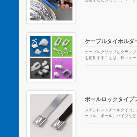
時間を節約し、ケーブルタイの
けプライヤーは、作業時間を
工場で20万回の切断耐久性
ています。したがって、これ
す。 さらに、カスタムカラ
出すことができます。
ケーブルタイホルダ
ケーブルクリップとクランプ
を使用することは、長いケー
装置の後ろや周りに固定する
イマウントからツイストロッ
す。 こちらが私たちの製品
ボールロックタイプ
ステンレススチールタイは、
ーブル、ポール、パイプなど
変化が懸念される場所で使用
きます。