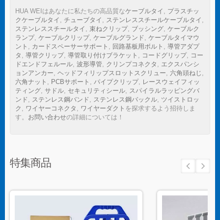
HUA WEIはあなたに私たちの高品質な
ケーブルタイ
,
プラスチッ
クケーブルタイ
,
チューブタイ
,
ステンレススチールケーブルタイ
,
ステンレススチールタイ
,
束ねクリップ
,
ブッシング
,
ケーブルク
ランプ
,
ケーブルクリップ
,
ケーブルグランド
,
ケーブルタイマウ
ント
,
カードスペーサーサポート
,
回路基板用ボルト
,
導管アダプ
タ
,
導管クリップ
,
導管取り付けブラケット
,
コードグリップ
,
コー
ドエンドフェルール
,
波形導管
,
クリンプコネクタ
,
エクスパンシ
ョンアンカー
,
ヘッドフィリップスロットスクリュー
,
六角頭ねじ
,
六角ナット
,
PCBサポート
,
パイプクリップ
,
レースウェイフィッ
ティング
,
サドル
,
セキュリティシール
,
スパイラルラッピングバ
ンド
,
ステンレス鋼バンド
,
ステンレス鋼バックル
,
ツイストロッ
ク
,
ワイヤーコネクタ
,
ワイヤーダクト
を探求するよう招待しま
す。
お問い合わせ
の詳細については！
特集商品