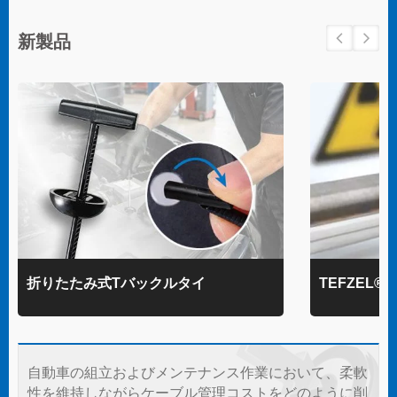
新製品
折りたたみ式Tバックルタイ
TEFZEL
自動車の組立およびメンテナンス作業において、柔軟
性を維持しながらケーブル管理コストをどのように削