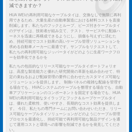
減できますか？
HUA WEIの再利用可能なケーブルタイは、交換なしで無限に再利
用できるため、大量生産の自動車製造における材料コストを直接
削減します。私たちのフックとループ、ビーズ付きケーブルタイ
のデザインは、技術者が組み立て、テスト、サービス中に配線ハ
ーネスを迅速に再構成できるようにし、損傷を与えずに済むた
め、持続可能でコスト効果の高いケーブル管理ソリューションを
求める自動車メーカーに最適です。サンプルをリクエストして、
私たちの再利用可能なジッパータイがどのように生産ワークフロ
ーを効率化できるかを
私たちの包括的なリリース可能なケーブルタイポートフォリオ
は、高度な製造能力と優れた研究開発の革新を組み合わせて、特
定の束ねるおよび配線管理の要件に合わせたカスタマイズ可能な
ソリューションを提供します。 制御パネルの複雑な配線を管理す
る場合でも、HVACシステムのケーブルを整理する場合でも、自動
車アプリケーションのコンポーネントを固定する場合でも、HUA
WEIの再利用可能なタイラップとフック＆ループケーブルタイ
は、優れた柔軟性、使いやすさ、長期的なコスト効果を提供しま
す。 今日、私たちの専門チームにお問い合わせいただき、リリー
ス可能なケーブルタイソリューションがどのようにケーブル管理
プロセスを最適化し、持続可能で再利用可能な製品デザインを通
じて運用コストと環境への影響を削減できるかを発見してくださ
い。