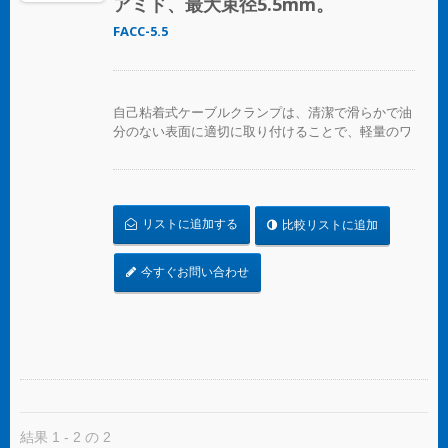
アミド、最大束径5.5mm。
FACC-5.5
自己粘着式ケーブルクランプは、清潔で滑らかで油
分のない表面に適切に取り付けることで、軽量のワ
イヤーバンドルを支えるように設計されています。
重い支持が必要な場合は、ネジ用の取り付け穴が用
意されています。取り付けるには、裏紙を剥がして
表面に取り付け、その後、ケーブルタイを挿入して
リストに追加する
比較リストに追加
ワイヤーバンドルを固定します。
今すぐお問い合わせ
結果 1 - 2 の 2