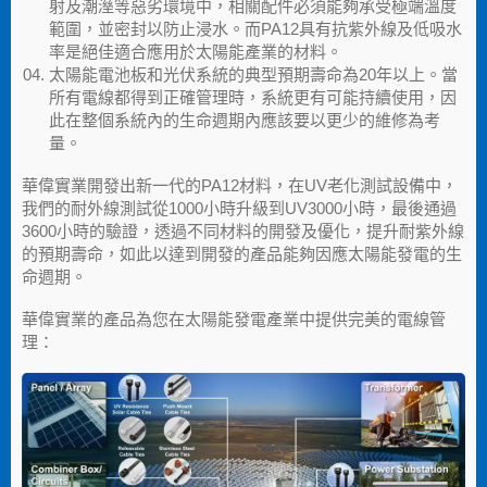
射及潮溼等惡劣環境中，相關配件必須能夠承受極端溫度
範圍，並密封以防止浸水。而PA12具有抗紫外線及低吸水
率是絕佳適合應用於太陽能產業的材料。
太陽能電池板和光伏系統的典型預期壽命為20年以上。當
所有電線都得到正確管理時，系統更有可能持續使用，因
此在整個系統內的生命週期內應該要以更少的維修為考
量。
華偉實業開發出新一代的PA12材料，在UV老化測試設備中，
我們的耐外線測試從1000小時升級到UV3000小時，最後通過
3600小時的驗證，透過不同材料的開發及優化，提升耐紫外線
的預期壽命，如此以達到開發的產品能夠因應太陽能發電的生
命週期。
華偉實業的產品為您在太陽能發電產業中提供完美的電線管
理：