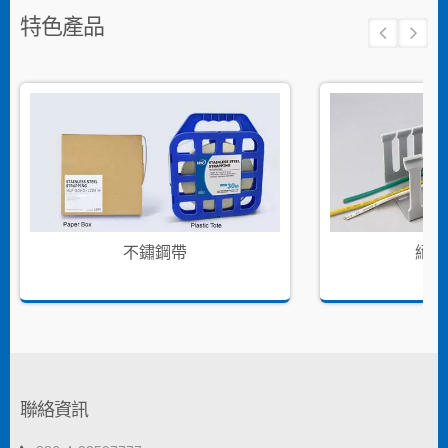
特色產品
不鏽鋼帶
絕緣
聯絡資訊