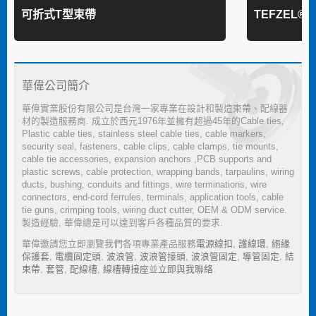
可折式T型束帶
TEFZEL®
華偉公司簡介
華偉實業股份有限公司是台灣一家專業在設計和製造束帶、配線器
材的製造服務商. 成立於西元1976年並擁有超過45年的Cable ties,
Plastic cable ties, stainless steel cable ties, cable markers,
security seal, fasteners, cable clips, cable clamps, tie mounts,
cable tie accessories, expansion anchors ,PCB supports and
plastic screws, cable protection, wrapping bands, tarpaulins, wiring
ducts, bushing, conduits and fittings, wire terminations, wire
connectors, end-cord ferrules, terminals, application tools, cable
tie guns, crimping tools, wiring duct cutter, OEM & ODM service.
製造經驗, 華偉總是可以達到客戶各種品質的要求.
華偉邀請您立即瀏覽我們各項專業產品服務
電源線扣
,
護線環
,
絕緣
保護套
,
電纜固定頭
,
波浪管
,
波浪管接頭
,
波浪管固定
,
導管固定
,
結
束帶
,
套管
,
配線槽
,
線槽轉接座
並
立即與我聯絡
.