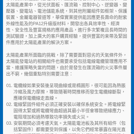
太陽能產業中，從光伏面板、匯流箱、控制中心、逆變器、變
壓器、變電站、電池儲能系統，到其他附屬組件如框架、保護
裝置、金屬電器管道等，華偉實業提供能因應更長壽命的耐紫
外線性能及的PA12升級版材料，開發出各具效率性、經濟
性、安全性及豐富規格的應用產品，進行多次繁複且長時間的
測試驗證，加上廣大的客戶購買經驗，提供豐富的束帶及緊固
件應用於太陽能產業的解決方案。
太陽能產業所面臨的挑戰，除了需要面對惡劣的天氣條件外，
太陽能發電站的相關組件也需要承受包括電線電纜管理應用不
當、維護策略失當的問題，由於是發生在匯流箱的火災事件層
出不窮，幾個重點特別需要注意：
電纜線如果安裝後呈現曲線或是橢圓形，很可能因為熱脹
冷縮及風力摩擦，導致隨著時間推移而發生電纜線斷裂，
應確保電纜線走直線。
電線緊固件組件必須正確安裝以確保系統安全。將電線緊
固得太緊或將電纜彎曲超過其最小半徑會導致絕緣應力、
電阻增加和過熱導致功率損失或火災。
安裝期間必須考慮天氣。太陽能電池板及其所有組件（包
括緊固件）都需要受到保護，以免它們經常暴露在陽光直