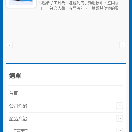
冷壓端子工具為一種輕巧的手動壓接鉗，堅固耐
用，且符合人體工程學設計，可透過其便捷的壓
接功能快速完成大量端子壓接需求。冷壓端子的
壓接工具可壓接應用於各種電氣、電子和數據連
接使用之絕緣或非絕緣端子。
選單
首頁
公司介紹
產品介紹
尼龍束帶