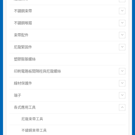
不鏽鋼束帶
不鏽鋼喉箍
束帶配件
尼龍緊固件
塑膠膨脹螺絲
印刷電路板間隔柱與尼龍螺絲
線材保護件
端子
各式應用工具
尼龍束帶工具
不鏽鋼束帶工具