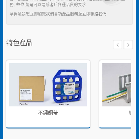
務, 華偉 總是可以達成客戶各種品質的要求
華偉邀請您立即瀏覽我們各項產品服務並
立即聯絡我們
.
特色產品
不鏽鋼帶
絕緣