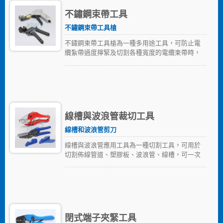
不鏽鋼束帶工具
不鏽鋼束帶工具槍
不鏽鋼束帶工具槍為一種多用途工具，可防止電
纜紮帶過度擰緊及切割各種寬度的電纜束帶時，
不造捆束物品的損壞，並降低操作員因重複使
用，所造成之傷害的風險、提高生產率。不鏽鋼
束帶工具可適用於帶寬達19.0mm（0.75 inch.）
及厚度可達0.76mm（0.03inch.）的不銹鋼捆紮
帶。
線槽與波浪管裁切工具
線槽和波浪管剪刀
線槽與波浪管應用工具為一種切割工具，可用於
切割佈線管道、塑膠板、波浪管、線槽，可一次
性切割直到管道或導管的底部，呈現整齊的切割
邊緣，不留毛刺或裂縫。華偉提供兩種規格的切
割工具，切割深度分別為38mm（1.5 inch）和
80mm（3.15 inch.）。
閉式端子夾緊工具