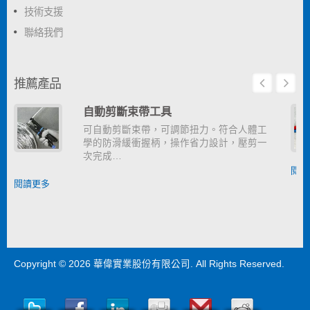
技術支援
聯絡我們
推薦產品
自動剪斷束帶工具
可自動剪斷束帶，可調節扭力。符合人體工
學的防滑緩衝握柄，操作省力設計，壓剪一
次完成…
閱讀
閱讀更多
Copyright © 2026
華偉實業股份有限公司
. All Rights Reserved.