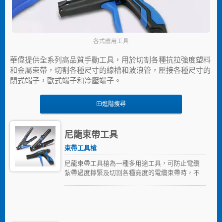
各式應用工具
華偉提供全系列高品質手動工具，用於切割各種抗拉強度塑料
和金屬束帶，切割各種尺寸的線槽和波浪管，壓接各種尺寸的
閉式端子，歐式端子和冷壓端子。
進階搜尋
尼龍束帶工具
束帶工具槍
尼龍束帶工具槍為一種多用途工具，可防止電纜
紮帶過度擰緊及切割各種寬度的電纜束帶時，不
造捆束物品的損壞，並降低操作員因重複使用，
所造成之傷害的風險、提高生產率。環拉力強度
範圍從18~175磅，電纜紮帶寬2.4 ~
10.6mm（0.09 ~ 0.42 inch.）。