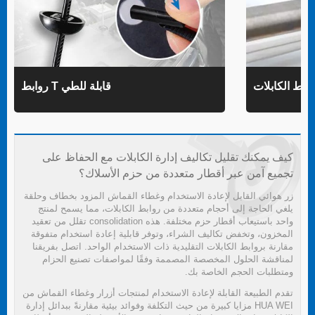
روابط T قابلة للطي
كيف يمكنك تقليل تكاليف إدارة الكابلات مع الحفاظ على
تجميع آمن عبر أقطار متعددة من حزم الأسلاك؟
زر هوائي القابل لإعادة الاستخدام وغطاء القماش المزود بخطاف وحلقة
يلغي الحاجة إلى أحجام متعددة من روابط الكابلات، مما يسمح لمنتج
واحد باستيعاب أقطار حزم مختلفة. هذه consolidation تقلل من تعقيد
المخزون، وتخفض تكاليف الشراء، وتوفر قابلية إعادة استخدام متفوقة
مقارنة بروابط الكابلات التقليدية ذات الاستخدام الواحد. اتصل بفريقنا
لمناقشة الحلول المخصصة المصممة وفقًا لمواصفات تصنيع الحزام
ومتطلبات الحجم الخاصة بك.
تقدم الطبيعة القابلة لإعادة الاستخدام لمنتجات أزرار وغطاء القماش من
HUA WEI مزايا كبيرة من حيث التكلفة وفوائد بيئية مقارنةً ببدائل إدارة