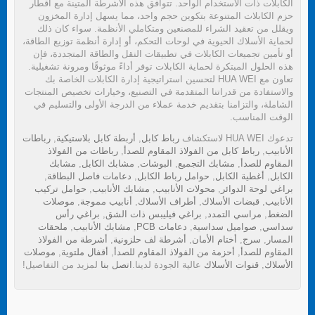
الكابلات ذات الاستخدام الواحد. تتوافق هذه الأشرطة المتينة مع أقطار
حزم الكابلات المتنوعة بتكوين حجم واحد، مما يسهل إدارة المخزون
ويقلل من تعقيد الشراء للمصنعين ومتكاملي الأنظمة. سواء كان ذلك
لحماية الأسلاك الحيوية في لوحات التحكم، أو إدارة أنظمة توزيع الطاقة،
أو تأمين تجميعات الكابلات في تطبيقات النقل والطاقة المتجددة، فإن
هذه الحلول المبتكرة لحماية الكابلات توفر أداءً موثوقًا ومرونة تشغيلية.
تعاون مع HUA WEI لتحسين استراتيجية إدارة الكابلات الخاصة بك
والاستفادة من قدراتنا المتقدمة في التصنيع، وخيارات تخصيص المنتجات
الشاملة، والتزامنا بتقديم خدمة عملاء من الدرجة الأولى والتسليم في
الوقت المناسب.
تدعوك HUA WEI لاستكشاف
رباط كابل
,
أربطة كابل بلاستيكية
,
رباطات
الأنابيب
,
رباط كابل من الفولاذ المقاوم للصدأ
,
رباطات من الفولاذ
المقاوم للصدأ
,
مشابك التجميع
,
البوشات
,
مشابك الكابل
,
مشابك
الكابل
,
أغطية الكابل
,
حوامل رباط الكابل
,
دعامات فاصل البطاقة
,
براغي لوحة الدوائر
,
محولات الأنابيب
,
مشابك الأنابيب
,
حوامل تركيب
الأنابيب
,
قبضات الأسلاك
,
أطراف الأسلاك
,
أنابيب مموجة
,
موصلات
الضغط
,
مراسي التمدد
,
براغي فيليبس ذات الشق
,
براغي رأس
سداسي
,
صواميل سداسية
,
دعامات PCB
,
مشابك الأنابيب
,
ملحقات
المسار
,
سرج
,
أختام الأمان
,
أشرطة لف حلزونية
,
أشرطة من الفولاذ
المقاوم للصدأ
,
أحزمة من الفولاذ المقاوم للصدأ
,
أقفال ملتوية
,
موصلات
الأسلاك
,
قنوات الأسلاك
عالية الجودة لدينا.
اتصل بنا
لمزيد من التفاصيل!