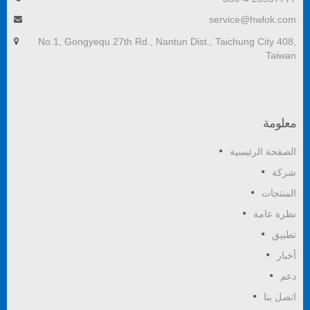
service@hwlok.com
No.1, Gongyequ 27th Rd., Nantun Dist., Taichung City 408,
Taiwan
معلومة
الصفحة الرئيسية
شركة
المنتجات
نظرة عامة
تطبيق
أخبار
دعم
اتصل بنا