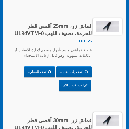
قماش زر، 25mm أقصى قطر
للحزمة، تصنيف اللهب UL94VTM-0
FBT-25
غطاء قماشي مزود بأزرار مصمم لإدارة الأسلاك أو
الكابلات بسهولة، وهو قابل لإعادة الاستخدام.
أضف إلى القائمة
أضف للمقارنة
الاستفسار الآن
قماش زر، 30mm أقصى قطر
للحزمة، تصنيف اللهب UL94VTM-0