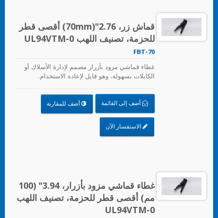
قماش زر، 2.76"(70mm) أقصى قطر
للحزمة، تصنيف اللهب UL94VTM-0
FBT-70
غطاء قماشي مزود بأزرار مصمم لإدارة الأسلاك أو
الكابلات بسهولة، وهو قابل لإعادة الاستخدام.
أضف إلى القائمة
أضف للمقارنة
الاستفسار الآن
غطاء قماشي مزود بأزرار، 3.94" (100
مم) أقصى قطر للحزمة، تصنيف اللهب
UL94VTM-0