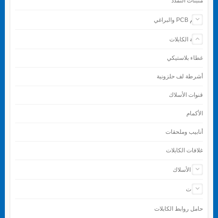
مثبتات التمدد
دعائم PCB والبراغي
حماية الكابلات
غطاء بلاستيكي
أشرطة لف حلزونية
قنوات الأسلاك
الأكمام
أنابيب وملحقات
غلافات الكابلات
إنهاء الأسلاك
الأدوات
حامل روابط الكابلات