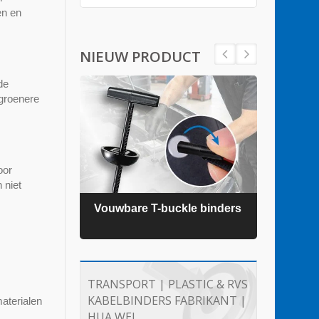
en en
NIEUW PRODUCT
de
 groenere
oor
 niet
ders
Vouwbare T-buckle binders
TEFZ
TRANSPORT | PLASTIC & RVS
KABELBINDERS FABRIKANT |
aterialen
HUA WEI