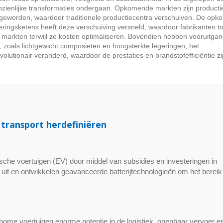
nzienlijke transformaties ondergaan. Opkomende markten zijn producti
geworden, waardoor traditionele productiecentra verschuiven. De opk
eringsketens heeft deze verschuiving versneld, waardoor fabrikanten 
 markten terwijl ze kosten optimaliseren. Bovendien hebben vooruitgan
 zoals lichtgewicht composieten en hoogsterkte legeringen, het
olutionair veranderd, waardoor de prestaties en brandstofefficiëntie zi
transport herdefiniëren
sche voertuigen (EV) door middel van subsidies en investeringen in
n uit en ontwikkelen geavanceerde batterijtechnologieën om het bereik
onome voertuigen enorme potentie in de logistiek, openbaar vervoer e