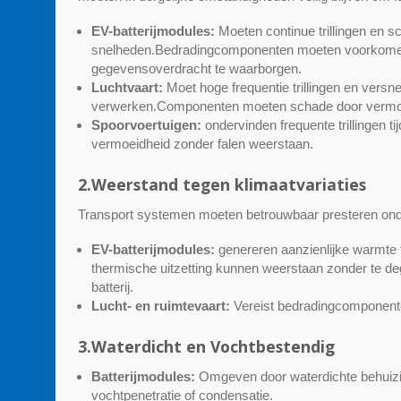
EV-batterijmodules:
Moeten continue trillingen en sc
snelheden.Bedradingcomponenten moeten voorkomen 
gegevensoverdracht te waarborgen.
Luchtvaart:
Moet hoge frequentie trillingen en versne
verwerken.Componenten moeten schade door vermo
Spoorvoertuigen:
ondervinden frequente trillingen 
vermoeidheid zonder falen weerstaan.
2.Weerstand tegen klimaatvariaties
Transport systemen moeten betrouwbaar presteren ond
EV-batterijmodules:
genereren aanzienlijke warmte
thermische uitzetting kunnen weerstaan zonder te de
batterij.
Lucht- en ruimtevaart:
Vereist bedradingcomponenten
3.Waterdicht en Vochtbestendig
Batterijmodules:
Omgeven door waterdichte behuizi
vochtpenetratie of condensatie.