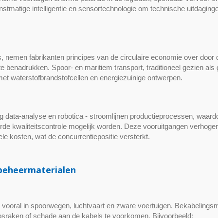
kunstmatige intelligentie en sensortechnologie om technische uitdaging
, nemen fabrikanten principes van de circulaire economie over door 
 te benadrukken. Spoor- en maritiem transport, traditioneel gezien als
 met waterstofbrandstofcellen en energiezuinige ontwerpen.
ig data-analyse en robotica - stroomlijnen productieprocessen, waard
rde kwaliteitscontrole mogelijk worden. Deze vooruitgangen verhogen
ele kosten, wat de concurrentiepositie versterkt.
TEFZEL® kabelbin
sbeheermaterialen
 vooral in spoorwegen, luchtvaart en zware voertuigen. Bekabelingsm
losraken of schade aan de kabels te voorkomen. Bijvoorbeeld: