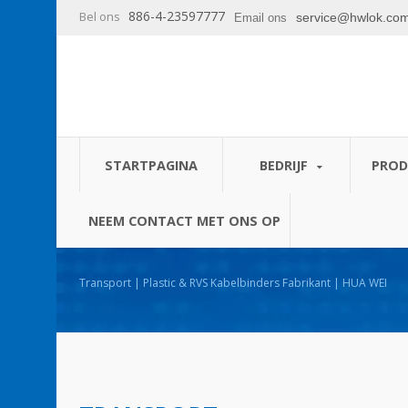
886-4-23597777
Bel ons
service@hwlok.co
Email ons
STARTPAGINA
BEDRIJF
PRO
NEEM CONTACT MET ONS OP
Transport | Plastic & RVS Kabelbinders Fabrikant | HUA WEI