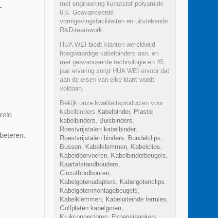
met engineering kunststof polyamide
-
6,6. Geavanceerde
vormgevingsfaciliteiten en uitstekende
R&D-teamwork.
HUA WEI biedt klanten wereldwijd
hoogwaardige kabelbinders aan, en
met geavanceerde technologie en 45
jaar ervaring zorgt HUA WEI ervoor dat
aan de eisen van elke klant wordt
voldaan.
Bekijk onze kwaliteitsproducten voor
kabelbinders
Kabelbinder
,
Plastic
rele
kabelbinders
,
Buisbinders
,
Roestvrijstalen kabelbinder
,
beteren.
Roestvrijstalen binders
,
Bundelclips
,
Bussen
,
Kabelklemmen
,
Kabelclips
,
Kabeldoorvoeren
,
Kabelbinderbeugels
,
Kaartafstandhouders
,
Circuitbordbouten
,
Kabelgotenadapters
,
Kabelgotenclips
,
Kabelgotenmontagebeugels
,
Kabelklemmen
,
Kabeluiteinde ferrules
,
Golfplaten kabelgoten
,
Krukconnectoren
,
Expansieankers
,