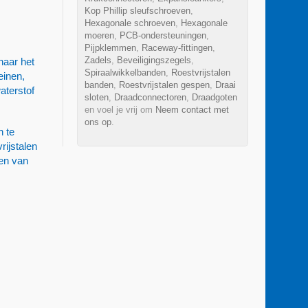
Kop Phillip sleufschroeven
,
Hexagonale schroeven
,
Hexagonale
moeren
,
PCB-ondersteuningen
,
Pijpklemmen
,
Raceway-fittingen
,
Zadels
,
Beveiligingszegels
,
naar het
Spiraalwikkelbanden
,
Roestvrijstalen
einen,
banden
,
Roestvrijstalen gespen
,
Draai
aterstof
sloten
,
Draadconnectoren
,
Draadgoten
en voel je vrij om
Neem contact met
ons op
.
n te
rijstalen
ren van