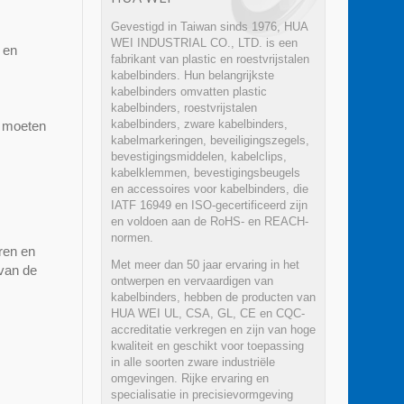
Gevestigd in Taiwan sinds 1976, HUA
WEI INDUSTRIAL CO., LTD. is een
 en
fabrikant van plastic en roestvrijstalen
kabelbinders. Hun belangrijkste
kabelbinders omvatten plastic
kabelbinders, roestvrijstalen
kabelbinders, zware kabelbinders,
n moeten
kabelmarkeringen, beveiligingszegels,
bevestigingsmiddelen, kabelclips,
kabelklemmen, bevestigingsbeugels
en accessoires voor kabelbinders, die
IATF 16949 en ISO-gecertificeerd zijn
en voldoen aan de RoHS- en REACH-
normen.
ren en
Met meer dan 50 jaar ervaring in het
 van de
ontwerpen en vervaardigen van
kabelbinders, hebben de producten van
HUA WEI UL, CSA, GL, CE en CQC-
accreditatie verkregen en zijn van hoge
kwaliteit en geschikt voor toepassing
in alle soorten zware industriële
omgevingen. Rijke ervaring en
specialisatie in precisievormgeving