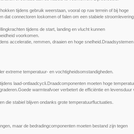
hokken tijdens gebruik weerstaan, vooral op ruw terrein of bij hoge
dat connectoren loskomen of falen om een stabiele stroomlevering
llingkrachten tijdens de start, landing en vlucht kunnen
eidheid voorkomen.
tijdens acceleratie, remmen, draaien en hoge snelheid.Draadsysteme
er extreme temperatuur- en vochtigheidsomstandigheden.
 tijdens laad-ontlaadcycli.Draadcomponenten moeten hoge temperatu
graderen.Goede warmteafvoer verbetert de efficiëntie en levensduur
 die stabiel blijven ondanks grote temperatuurfluctuaties.
ngen, maar de bedradingcomponenten moeten bestand zijn tegen