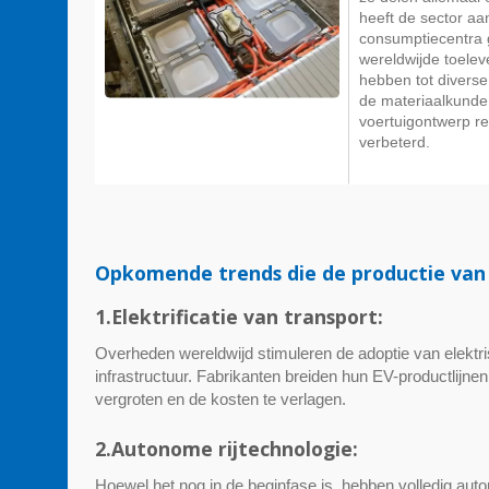
heeft de sector aa
consumptiecentra 
wereldwijde toelev
hebben tot diverse
de materiaalkunde,
voertuigontwerp rev
verbeterd.
Opkomende trends die de productie van 
1.Elektrificatie van transport:
Overheden wereldwijd stimuleren de adoptie van elektri
infrastructuur. Fabrikanten breiden hun EV-productlijne
vergroten en de kosten te verlagen.
2.Autonome rijtechnologie:
Hoewel het nog in de beginfase is, hebben volledig aut