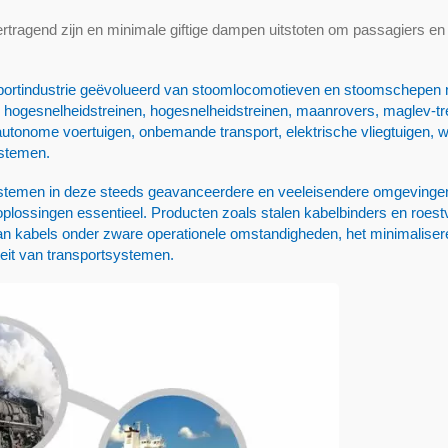
ragend zijn en minimale giftige dampen uitstoten om passagiers en
ansportindustrie geëvolueerd van stoomlocomotieven en stoomschepen 
ten, hogesnelheidstreinen, hogesnelheidstreinen, maanrovers, maglev-tr
autonome voertuigen, onbemande transport, elektrische vliegtuigen, w
ystemen.
ystemen in deze steeds geavanceerdere en veeleisendere omgevinge
oplossingen essentieel. Producten zoals stalen kabelbinders en roestv
n van kabels onder zware operationele omstandigheden, het minimalise
teit van transportsystemen.