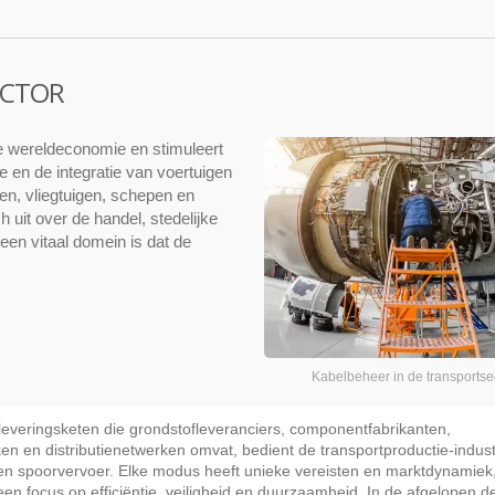
ECTOR
e wereldeconomie en stimuleert
e en de integratie van voertuigen
en, vliegtuigen, schepen en
 uit over de handel, stedelijke
een vitaal domein is dat de
Kabelbeheer in de transportse
everingsketen die grondstofleveranciers, componentfabrikanten,
n en distributienetwerken omvat, bedient de transportproductie-indust
- en spoorvervoer. Elke modus heeft unieke vereisten en marktdynamiek
een focus op efficiëntie, veiligheid en duurzaamheid. In de afgelopen 