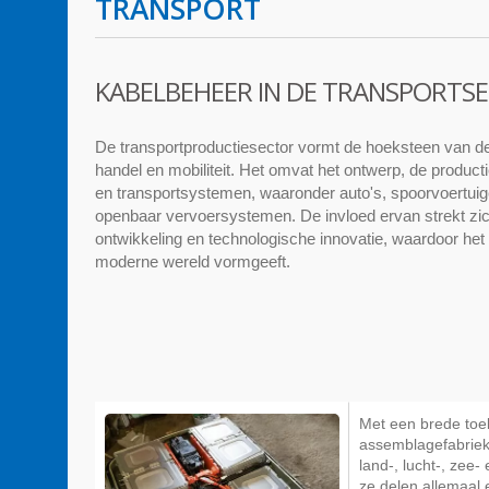
TRANSPORT
KABELBEHEER IN DE TRANSPORTS
De transportproductiesector vormt de hoeksteen van d
handel en mobiliteit. Het omvat het ontwerp, de producti
en transportsystemen, waaronder auto's, spoorvoertuig
openbaar vervoersystemen. De invloed ervan strekt zich
ontwikkeling en technologische innovatie, waardoor het 
moderne wereld vormgeeft.
Met een brede toel
assemblagefabrieke
land-, lucht-, zee
ze delen allemaal 