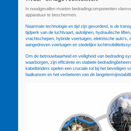
In noodgevallen moeten bedradingcomponenten vlamvert
apparatuur te beschermen.
Naarmate technologie en tijd zijn gevorderd, is de tr
tijdperk van de luchtvaart, autolijnen, hydraulische lif
vrachtschepen, hybride voertuigen, elektrische auto's, 
aangedreven voertuigen en stedelijke luchtmobiliteitss
Om de betrouwbaarheid en veiligheid van bedrading s
waarborgen, zijn efficiënte en stabiele bedradingbeheer
kabelbinders spelen een cruciale rol bij het beveilige
faalkansen en het verbeteren van de langetermijnstabili