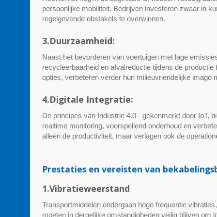
persoonlijke mobiliteit. Bedrijven investeren zwaar in 
regelgevende obstakels te overwinnen.
3.Duurzaamheid:
Naast het bevorderen van voertuigen met lage emissies
recycleerbaarheid en afvalreductie tijdens de productie
opties, verbeteren verder hun milieuvriendelijke imago
4.Digitale Integratie:
De principes van Industrie 4.0 - gekenmerkt door IoT, b
realtime monitoring, voorspellend onderhoud en verbete
alleen de productiviteit, maar verlagen ook de operation
Prestaties en vereisten van bekabeling
1.Vibratieweerstand
Transportmiddelen ondergaan hoge frequentie vibraties,
moeten in dergelijke omstandigheden veilig blijven om 