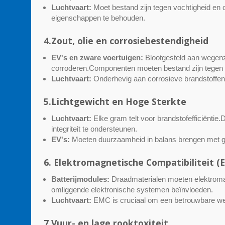
Luchtvaart:
Moet bestand zijn tegen vochtigheid en c
eigenschappen te behouden.
4.Zout, olie en corrosiebestendigheid
EV's en zware voertuigen:
Blootgesteld aan wegenzo
corroderen.Componenten moeten bestand zijn tegen
Luchtvaart:
Onderhevig aan corrosieve brandstoffen,
5.Lichtgewicht en Hoge Sterkte
Luchtvaart:
Elke gram telt voor brandstofefficiëntie
integriteit te ondersteunen.
EV's:
Moeten duurzaamheid in balans brengen met gewi
6. Elektromagnetische Compatibiliteit (
Batterijmodules:
Draadmaterialen moeten elektromag
omliggende elektronische systemen beïnvloeden.
Luchtvaart:
EMC is cruciaal om een betrouwbare we
7.Vuur- en lage rooktoxiteit