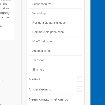
e- en
Scheepsbouw
omst van
toegang
Verlichting
gen in
Residentiële aansluitdoos
jn
Commerciële gebouwen
HVAC Industrie
Automatisering
Transport
Slim huis
Nieuws
 te
Ondersteuning
Neem contact met ons op
n