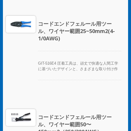
ルクリンパーツールは、固定ダイ、交換可能ダ
イ、および複数のダイを備えたツール/ダイセッ
トとして提供されています。
コードエンドフェルール用ツー
ル、ワイヤー範囲25~50mm2(4-
1/0AWG)
GIT-516E4 圧着工具は、頑丈で快適な人間工学
に基づいたデザインと、さまざまな取り付け作
業を迅速に行うための簡単な圧着機能を備えた
手動圧着ペンチの一種です。GIT-516E4 圧着工
具は、さまざまな絶縁および非絶縁のコordエン
ドフェルールを圧着します。コord-Endフェルー
ルクリンパーツールは、固定ダイ、交換可能ダ
イ、および複数のダイを備えたツール/ダイセッ
トとして提供されています。
コードエンドフェルール用ツー
ル、ワイヤー範囲50〜