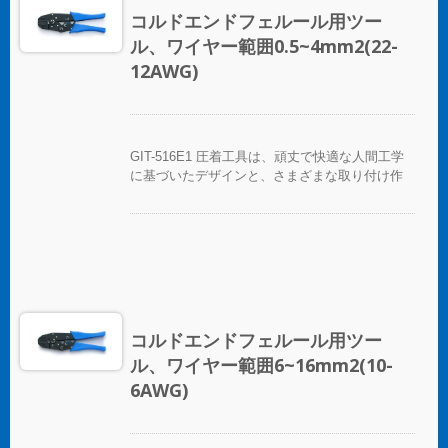
コルドエンドフェルール用ツー
ル、ワイヤー範囲0.5~4mm2(22-
12AWG)
GIT-516E1 圧着工具は、頑丈で快適な人間工学
に基づいたデザインと、さまざまな取り付け作
業を迅速に行うための簡単な圧着機能を備えた
手動圧着ペンチの一種です。GIT-516E1 圧着工
具は、さまざまな絶縁および非絶縁のコordエン
ドフェルールを圧着します。コord-Endフェルー
ルクリンパーツールは、固定ダイ、交換可能ダ
イ、および複数のダイを備えたツール/ダイセッ
トとして提供されています。
コルドエンドフェルール用ツー
ル、ワイヤー範囲6~16mm2(10-
6AWG)