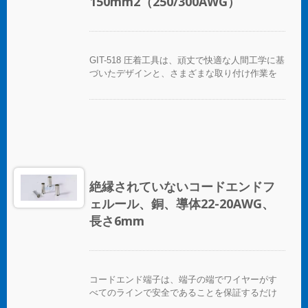
150mm2（250/300AWG）
GIT-518 圧着工具は、頑丈で快適な人間工学に基
づいたデザインと、さまざまな取り付け作業を
迅速に行うための簡単な圧着機能を備えた手動
圧着ペンチの一種です。GIT-518 圧着工具は、さ
まざまな絶縁および非絶縁のコordエンドフェル
ールを圧着します。コord-Endフェルールクリン
パーツールは、固定ダイ、交換可能ダイ、およ
び複数のダイを備えたツール/ダイセットとして
提供されています。
絶縁されていないコードエンドフ
ェルール、銅、導体22-20AWG、
長さ6mm
コードエンド端子は、端子の端でワイヤーがす
べてのラインで安全であることを保証するだけ
でなく、ワイヤーを互いに区別する便利な方法