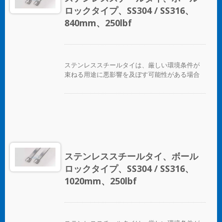
適用が可能です。コーティングされた製品と未
ロックタイプ、SS304 / SS316、
コーティングの製品の両方が利用可能です。コ
ーティングされた製品は、ケーブルやパイプに
840mm、250lbf
優れた絶縁と保護を提供します。未コーティン
グのタイは、極端な環境温度のアプリケーショ
ンに適しています。
ステンレススチールタイは、厳しい環境条件が
束ねる用途に悪影響を及ぼす可能性がある場合
に、ホース、ケーブル、ポール、パイプなどを
固定するために設計されています。腐食、振
動、風化、放射線、温度の極端な変化が懸念さ
れる場所で使用され、ステンレススチールタイ
はほぼすべての屋内、屋外、地下の用途で使用
できます。 ボールロックタイプのステンレスス
チールケーブルタイは、独自のセルフロック機
構により、低い挿入力で迅速かつ信頼性の高い
ステンレススチールタイ、ボール
適用が可能です。コーティングされた製品と未
ロックタイプ、SS304 / SS316、
コーティングの製品の両方が利用可能です。コ
ーティングされた製品は、ケーブルやパイプに
1020mm、250lbf
優れた絶縁と保護を提供します。未コーティン
グのタイは、極端な環境温度のアプリケーショ
ンに適しています。