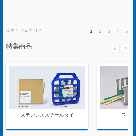
できます。 ボールロックタイプのステンレスス
チールケーブルタイは、独自のセルフロック機
構により、低い挿入力で迅速かつ信頼性の高い
適用が可能です。コーティングされた製品と未
コーティングの製品の両方が利用可能です。コ
結果 1 - 24 の 102
ーティングされた製品は、ケーブルやパイプに
1
2
3
4
5
優れた絶縁と保護を提供します。未コーティン
グのタイは、極端な環境温度のアプリケーショ
特集商品
ンに適しています。
ステンレススチールタイ
ワイヤ