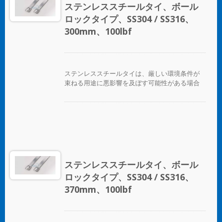
構により、低い挿入力で迅速かつ信頼性の高い
ステンレススチールタイ、ボール
適用が可能です。コーティングされた製品と未
ロックタイプ、SS304 / SS316、
コーティングの製品の両方が利用可能です。コ
ーティングされた製品は、ケーブルやパイプに
300mm、100lbf
優れた絶縁と保護を提供します。未コーティン
グのタイは、極端な環境温度のアプリケーショ
ンに適しています。
ステンレススチールタイは、厳しい環境条件が
束ねる用途に悪影響を及ぼす可能性がある場合
に、ホース、ケーブル、ポール、パイプなどを
固定するために設計されています。腐食、振
動、風化、放射線、温度の極端な変化が懸念さ
れる場所で使用され、ステンレススチールタイ
はほぼすべての屋内、屋外、地下の用途で使用
できます。 ボールロックタイプのステンレスス
チールケーブルタイは、独自のセルフロック機
構により、低い挿入力で迅速かつ信頼性の高い
ステンレススチールタイ、ボール
適用が可能です。コーティングされた製品と未
ロックタイプ、SS304 / SS316、
コーティングの製品の両方が利用可能です。コ
ーティングされた製品は、ケーブルやパイプに
370mm、100lbf
優れた絶縁と保護を提供します。未コーティン
グのタイは、極端な環境温度のアプリケーショ
ンに適しています。