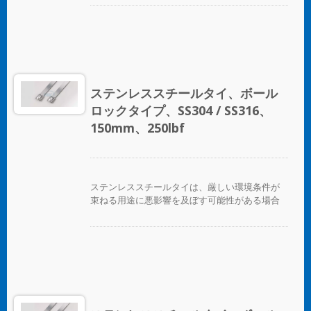
固定するために設計されています。腐食、振
動、風化、放射線、温度の極端な変化が懸念さ
れる場所で使用され、ステンレススチールタイ
はほぼすべての屋内、屋外、地下の用途で使用
できます。 ボールロックタイプのステンレスス
チールケーブルタイは、独自のセルフロック機
構により、低い挿入力で迅速かつ信頼性の高い
ステンレススチールタイ、ボール
適用が可能です。コーティングされた製品と未
ロックタイプ、SS304 / SS316、
コーティングの製品の両方が利用可能です。コ
ーティングされた製品は、ケーブルやパイプに
150mm、250lbf
優れた絶縁と保護を提供します。未コーティン
グのタイは、極端な環境温度のアプリケーショ
ンに適しています。
ステンレススチールタイは、厳しい環境条件が
束ねる用途に悪影響を及ぼす可能性がある場合
に、ホース、ケーブル、ポール、パイプなどを
固定するために設計されています。腐食、振
動、風化、放射線、温度の極端な変化が懸念さ
れる場所で使用され、ステンレススチールタイ
はほぼすべての屋内、屋外、地下の用途で使用
できます。 ボールロックタイプのステンレスス
チールケーブルタイは、独自のセルフロック機
構により、低い挿入力で迅速かつ信頼性の高い