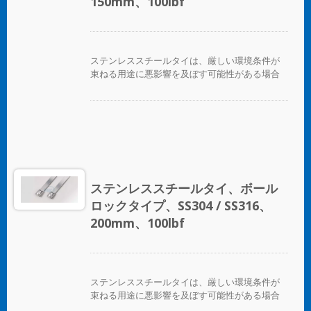
150mm、100lbf
優れた絶縁と保護を提供します。未コーティン
グのタイは、極端な環境温度のアプリケーショ
ンに適しています。
ステンレススチールタイは、厳しい環境条件が
束ねる用途に悪影響を及ぼす可能性がある場合
に、ホース、ケーブル、ポール、パイプなどを
固定するために設計されています。腐食、振
動、風化、放射線、温度の極端な変化が懸念さ
れる場所で使用され、ステンレススチールタイ
はほぼすべての屋内、屋外、地下の用途で使用
できます。 ボールロックタイプのステンレスス
チールケーブルタイは、独自のセルフロック機
構により、低い挿入力で迅速かつ信頼性の高い
ステンレススチールタイ、ボール
適用が可能です。コーティングされた製品と未
ロックタイプ、SS304 / SS316、
コーティングの製品の両方が利用可能です。コ
ーティングされた製品は、ケーブルやパイプに
200mm、100lbf
優れた絶縁と保護を提供します。未コーティン
グのタイは、極端な環境温度のアプリケーショ
ンに適しています。
ステンレススチールタイは、厳しい環境条件が
束ねる用途に悪影響を及ぼす可能性がある場合
に、ホース、ケーブル、ポール、パイプなどを