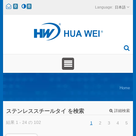
0
0
日本語
Home
ステンレススチールタイ を検索
詳細検索
結果 1 - 24 の 102
1
2
3
4
5