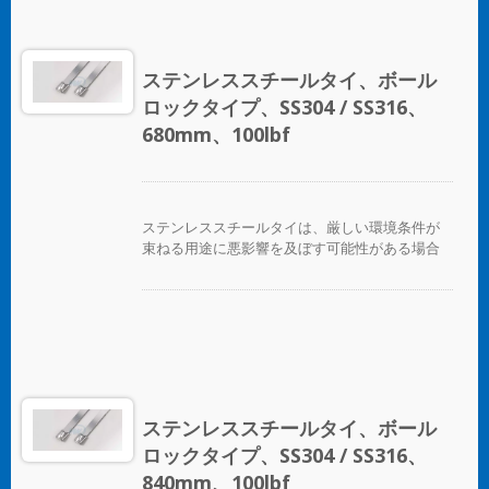
はほぼすべての屋内、屋外、地下の用途で使用
できます。 ボールロックタイプのステンレスス
チールケーブルタイは、独自のセルフロック機
構により、低い挿入力で迅速かつ信頼性の高い
ステンレススチールタイ、ボール
適用が可能です。コーティングされた製品と未
ロックタイプ、SS304 / SS316、
コーティングの製品の両方が利用可能です。コ
ーティングされた製品は、ケーブルやパイプに
680mm、100lbf
優れた絶縁と保護を提供します。未コーティン
グのタイは、極端な環境温度のアプリケーショ
ンに適しています。
ステンレススチールタイは、厳しい環境条件が
束ねる用途に悪影響を及ぼす可能性がある場合
に、ホース、ケーブル、ポール、パイプなどを
固定するために設計されています。腐食、振
動、風化、放射線、温度の極端な変化が懸念さ
れる場所で使用され、ステンレススチールタイ
はほぼすべての屋内、屋外、地下の用途で使用
できます。 ボールロックタイプのステンレスス
チールケーブルタイは、独自のセルフロック機
構により、低い挿入力で迅速かつ信頼性の高い
ステンレススチールタイ、ボール
適用が可能です。コーティングされた製品と未
ロックタイプ、SS304 / SS316、
コーティングの製品の両方が利用可能です。コ
ーティングされた製品は、ケーブルやパイプに
840mm、100lbf