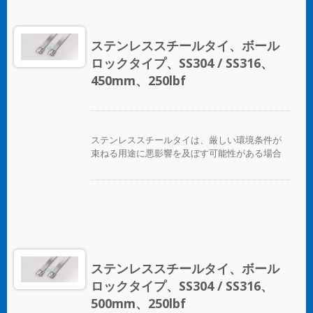
できます。 ボールロックタイプのステンレスス
チールケーブルタイは、独自のセルフロック機
構により、低い挿入力で迅速かつ信頼性の高い
ステンレススチールタイ、ボール
適用が可能です。コーティングされた製品と未
ロックタイプ、SS304 / SS316、
コーティングの製品の両方が利用可能です。コ
ーティングされた製品は、ケーブルやパイプに
450mm、250lbf
優れた絶縁と保護を提供します。未コーティン
グのタイは、極端な環境温度のアプリケーショ
ンに適しています。
ステンレススチールタイは、厳しい環境条件が
束ねる用途に悪影響を及ぼす可能性がある場合
に、ホース、ケーブル、ポール、パイプなどを
固定するために設計されています。腐食、振
動、風化、放射線、温度の極端な変化が懸念さ
れる場所で使用され、ステンレススチールタイ
はほぼすべての屋内、屋外、地下の用途で使用
できます。 ボールロックタイプのステンレスス
チールケーブルタイは、独自のセルフロック機
構により、低い挿入力で迅速かつ信頼性の高い
ステンレススチールタイ、ボール
適用が可能です。コーティングされた製品と未
ロックタイプ、SS304 / SS316、
コーティングの製品の両方が利用可能です。コ
ーティングされた製品は、ケーブルやパイプに
500mm、250lbf
優れた絶縁と保護を提供します。未コーティン