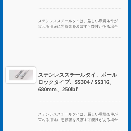
グのタイは、極端な環境温度のアプリケーショ
ンに適しています。
ステンレススチールタイは、厳しい環境条件が
束ねる用途に悪影響を及ぼす可能性がある場合
に、ホース、ケーブル、ポール、パイプなどを
固定するために設計されています。腐食、振
動、風化、放射線、温度の極端な変化が懸念さ
れる場所で使用され、ステンレススチールタイ
はほぼすべての屋内、屋外、地下の用途で使用
できます。 ボールロックタイプのステンレスス
チールケーブルタイは、独自のセルフロック機
構により、低い挿入力で迅速かつ信頼性の高い
ステンレススチールタイ、ボール
適用が可能です。コーティングされた製品と未
ロックタイプ、SS304 / SS316、
コーティングの製品の両方が利用可能です。コ
ーティングされた製品は、ケーブルやパイプに
680mm、250lbf
優れた絶縁と保護を提供します。未コーティン
グのタイは、極端な環境温度のアプリケーショ
ンに適しています。
ステンレススチールタイは、厳しい環境条件が
束ねる用途に悪影響を及ぼす可能性がある場合
に、ホース、ケーブル、ポール、パイプなどを
固定するために設計されています。腐食、振