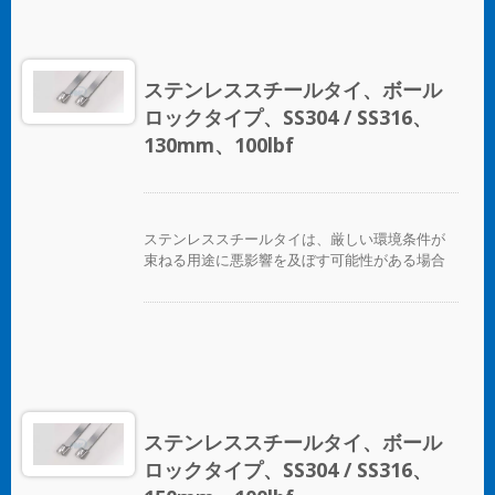
ールのために人間工学に基づいた滑り止めのク
ッションハンドルを備えています。
ステンレススチールタイ、ボール
ロックタイプ、SS304 / SS316、
130mm、100lbf
ステンレススチールタイは、厳しい環境条件が
束ねる用途に悪影響を及ぼす可能性がある場合
に、ホース、ケーブル、ポール、パイプなどを
固定するために設計されています。腐食、振
動、風化、放射線、温度の極端な変化が懸念さ
れる場所で使用され、ステンレススチールタイ
はほぼすべての屋内、屋外、地下の用途で使用
できます。 ボールロックタイプのステンレスス
チールケーブルタイは、独自のセルフロック機
構により、低い挿入力で迅速かつ信頼性の高い
ステンレススチールタイ、ボール
適用が可能です。コーティングされた製品と未
ロックタイプ、SS304 / SS316、
コーティングの製品の両方が利用可能です。コ
ーティングされた製品は、ケーブルやパイプに