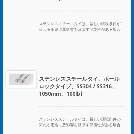
優れた絶縁と保護を提供します。未コーティン
グのタイは、極端な環境温度のアプリケーショ
ンに適しています。
ステンレススチールタイは、厳しい環境条件が
束ねる用途に悪影響を及ぼす可能性がある場合
に、ホース、ケーブル、ポール、パイプなどを
固定するために設計されています。腐食、振
動、風化、放射線、温度の極端な変化が懸念さ
れる場所で使用され、ステンレススチールタイ
はほぼすべての屋内、屋外、地下の用途で使用
できます。 ボールロックタイプのステンレスス
チールケーブルタイは、独自のセルフロック機
構により、低い挿入力で迅速かつ信頼性の高い
ステンレススチールタイ、ボール
適用が可能です。コーティングされた製品と未
ロックタイプ、SS304 / SS316、
コーティングの製品の両方が利用可能です。コ
ーティングされた製品は、ケーブルやパイプに
1050mm、100lbf
優れた絶縁と保護を提供します。未コーティン
グのタイは、極端な環境温度のアプリケーショ
ンに適しています。
ステンレススチールタイは、厳しい環境条件が
束ねる用途に悪影響を及ぼす可能性がある場合
に、ホース、ケーブル、ポール、パイプなどを