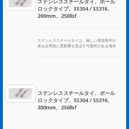
ステンレススチールタイ、ボール
適用が可能です。コーティングされた製品と未
ロックタイプ、SS304 / SS316、
コーティングの製品の両方が利用可能です。コ
ーティングされた製品は、ケーブルやパイプに
200mm、250lbf
優れた絶縁と保護を提供します。未コーティン
グのタイは、極端な環境温度のアプリケーショ
ンに適しています。
ステンレススチールタイは、厳しい環境条件が
束ねる用途に悪影響を及ぼす可能性がある場合
に、ホース、ケーブル、ポール、パイプなどを
固定するために設計されています。腐食、振
動、風化、放射線、温度の極端な変化が懸念さ
れる場所で使用され、ステンレススチールタイ
はほぼすべての屋内、屋外、地下の用途で使用
できます。 ボールロックタイプのステンレスス
チールケーブルタイは、独自のセルフロック機
構により、低い挿入力で迅速かつ信頼性の高い
ステンレススチールタイ、ボール
適用が可能です。コーティングされた製品と未
ロックタイプ、SS304 / SS316、
コーティングの製品の両方が利用可能です。コ
ーティングされた製品は、ケーブルやパイプに
300mm、250lbf
優れた絶縁と保護を提供します。未コーティン
グのタイは、極端な環境温度のアプリケーショ
ンに適しています。