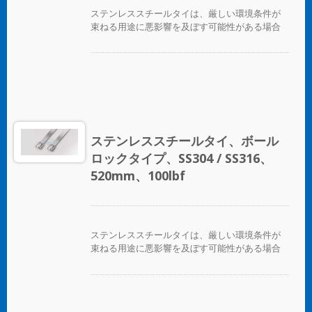
ステンレススチールタイは、厳しい環境条件が
束ねる用途に悪影響を及ぼす可能性がある場合
に、ホース、ケーブル、ポール、パイプなどを
固定するために設計されています。腐食、振
動、風化、放射線、温度の極端な変化が懸念さ
れる場所で使用され、ステンレススチールタイ
はほぼすべての屋内、屋外、地下の用途で使用
できます。 ボールロックタイプのステンレスス
チールケーブルタイは、独自のセルフロック機
構により、低い挿入力で迅速かつ信頼性の高い
ステンレススチールタイ、ボール
適用が可能です。コーティングされた製品と未
ロックタイプ、SS304 / SS316、
コーティングの製品の両方が利用可能です。コ
ーティングされた製品は、ケーブルやパイプに
520mm、100lbf
優れた絶縁と保護を提供します。未コーティン
グのタイは、極端な環境温度のアプリケーショ
ンに適しています。
ステンレススチールタイは、厳しい環境条件が
束ねる用途に悪影響を及ぼす可能性がある場合
に、ホース、ケーブル、ポール、パイプなどを
固定するために設計されています。腐食、振
動、風化、放射線、温度の極端な変化が懸念さ
れる場所で使用され、ステンレススチールタイ