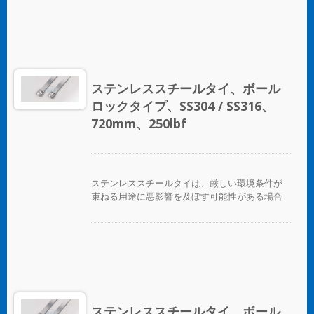
動、風化、放射線、温度の極端な変化が懸念さ
れる場所で使用され、ステンレススチールタイ
はほぼすべての屋内、屋外、地下の用途で使用
できます。 ボールロックタイプのステンレスス
チールケーブルタイは、独自のセルフロック機
構により、低い挿入力で迅速かつ信頼性の高い
ステンレススチールタイ、ボール
適用が可能です。コーティングされた製品と未
ロックタイプ、SS304 / SS316、
コーティングの製品の両方が利用可能です。コ
ーティングされた製品は、ケーブルやパイプに
720mm、250lbf
優れた絶縁と保護を提供します。未コーティン
グのタイは、極端な環境温度のアプリケーショ
ンに適しています。
ステンレススチールタイは、厳しい環境条件が
束ねる用途に悪影響を及ぼす可能性がある場合
に、ホース、ケーブル、ポール、パイプなどを
固定するために設計されています。腐食、振
動、風化、放射線、温度の極端な変化が懸念さ
れる場所で使用され、ステンレススチールタイ
はほぼすべての屋内、屋外、地下の用途で使用
できます。 ボールロックタイプのステンレスス
チールケーブルタイは、独自のセルフロック機
構により、低い挿入力で迅速かつ信頼性の高い
ステンレススチールタイ、ボール