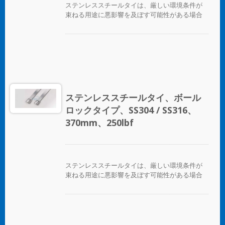
ステンレススチールタイは、厳しい環境条件が
束ねる用途に悪影響を及ぼす可能性がある場合
に、ホース、ケーブル、ポール、パイプなどを
固定するために設計されています。腐食、振
動、風化、放射線、温度の極端な変化が懸念さ
れる場所で使用され、ステンレススチールタイ
はほぼすべての屋内、屋外、地下の用途で使用
できます。 ボールロックタイプのステンレスス
チールケーブルタイは、独自のセルフロック機
構により、低い挿入力で迅速かつ信頼性の高い
ステンレススチールタイ、ボール
適用が可能です。コーティングされた製品と未
ロックタイプ、SS304 / SS316、
コーティングの製品の両方が利用可能です。コ
ーティングされた製品は、ケーブルやパイプに
370mm、250lbf
優れた絶縁と保護を提供します。未コーティン
グのタイは、極端な環境温度のアプリケーショ
ンに適しています。
ステンレススチールタイは、厳しい環境条件が
束ねる用途に悪影響を及ぼす可能性がある場合
に、ホース、ケーブル、ポール、パイプなどを
固定するために設計されています。腐食、振
動、風化、放射線、温度の極端な変化が懸念さ
れる場所で使用され、ステンレススチールタイ
はほぼすべての屋内、屋外、地下の用途で使用