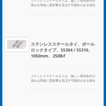
ステンレススチールタイは、厳しい環境条件が
束ねる用途に悪影響を及ぼす可能性がある場合
に、ホース、ケーブル、ポール、パイプなどを
固定するために設計されています。腐食、振
動、風化、放射線、温度の極端な変化が懸念さ
れる場所で使用され、ステンレススチールタイ
はほぼすべての屋内、屋外、地下の用途で使用
できます。 ボールロックタイプのステンレスス
チールケーブルタイは、独自のセルフロック機
構により、低い挿入力で迅速かつ信頼性の高い
ステンレススチールタイ、ボール
適用が可能です。コーティングされた製品と未
ロックタイプ、SS304 / SS316、
コーティングの製品の両方が利用可能です。コ
ーティングされた製品は、ケーブルやパイプに
1050mm、250lbf
優れた絶縁と保護を提供します。未コーティン
グのタイは、極端な環境温度のアプリケーショ
ンに適しています。
ステンレススチールタイは、厳しい環境条件が
束ねる用途に悪影響を及ぼす可能性がある場合
に、ホース、ケーブル、ポール、パイプなどを
固定するために設計されています。腐食、振
動、風化、放射線、温度の極端な変化が懸念さ
れる場所で使用され、ステンレススチールタイ
はほぼすべての屋内、屋外、地下の用途で使用