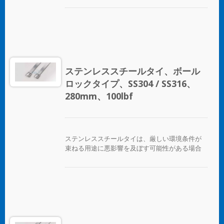
固定するために設計されています。腐食、振
動、風化、放射線、温度の極端な変化が懸念さ
れる場所で使用され、ステンレススチールタイ
はほぼすべての屋内、屋外、地下の用途で使用
できます。 ボールロックタイプのステンレスス
チールケーブルタイは、独自のセルフロック機
構により、低い挿入力で迅速かつ信頼性の高い
ステンレススチールタイ、ボール
適用が可能です。コーティングされた製品と未
ロックタイプ、SS304 / SS316、
コーティングの製品の両方が利用可能です。コ
ーティングされた製品は、ケーブルやパイプに
280mm、100lbf
優れた絶縁と保護を提供します。未コーティン
グのタイは、極端な環境温度のアプリケーショ
ンに適しています。
ステンレススチールタイは、厳しい環境条件が
束ねる用途に悪影響を及ぼす可能性がある場合
に、ホース、ケーブル、ポール、パイプなどを
固定するために設計されています。腐食、振
動、風化、放射線、温度の極端な変化が懸念さ
れる場所で使用され、ステンレススチールタイ
はほぼすべての屋内、屋外、地下の用途で使用
できます。 ボールロックタイプのステンレスス
チールケーブルタイは、独自のセルフロック機