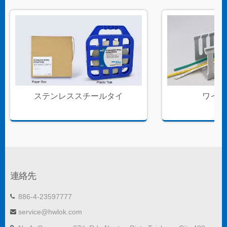
ステンレススチールタイ
ワイヤ
連絡先
886-4-23597777
service@hwlok.com