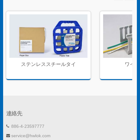
ステンレススチールタイ
ワイヤ
連絡先
886-4-23597777
service@hwlok.com