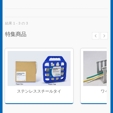
結果 1 - 3 の 3
特集商品
ステンレススチールタイ
ワイヤ